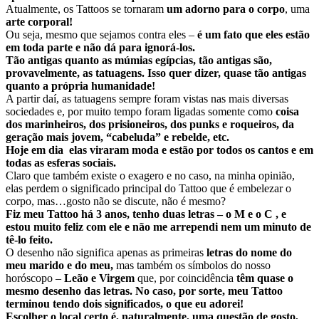
Atualmente, os Tattoos se tornaram
um adorno para o corpo
, uma
arte corporal!
Ou seja, mesmo que sejamos contra eles –
é um fato que eles estão
em toda parte e não dá para ignorá-los.
Tão antigas quanto as múmias egípcias, tão antigas são,
provavelmente, as tatuagens. Isso quer dizer, quase tão antigas
quanto a própria humanidade!
A partir daí, as tatuagens sempre foram vistas nas mais diversas
sociedades e, por muito tempo foram ligadas somente como
coisa
dos marinheiros, dos prisioneiros, dos punks e roqueiros, da
geração mais jovem, “cabeluda” e rebelde, etc.
Hoje em dia elas viraram moda e estão por todos os cantos e
em
todas as esferas sociais.
Claro que também existe o exagero e no caso, na minha opinião,
elas perdem o significado principal do Tattoo que é embelezar o
corpo, mas…gosto não se discute, não é mesmo?
Fiz meu Tattoo há 3 anos, tenho duas letras – o M e o C , e
estou muito feliz com ele e não me arrependi nem um minuto de
tê-lo feito.
O desenho não significa apenas as primeiras
letras do nome do
meu marido e do meu,
mas também os símbolos do nosso
horóscopo –
Leão e Virgem
que, por coincidência
têm quase o
mesmo desenho das letras.
No caso, por sorte, meu Tattoo
terminou tendo dois significados, o que eu adorei!
Escolher o local certo é, naturalmente, uma questão de gosto,