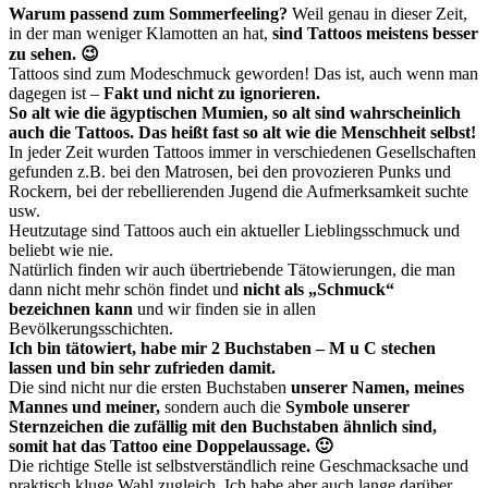
Warum passend zum Sommerfeeling?
Weil genau in dieser Zeit,
in der man weniger Klamotten an hat,
sind Tattoos meistens besser
zu sehen. 😉
Tattoos sind zum Modeschmuck geworden! Das ist, auch wenn man
dagegen ist –
Fakt und nicht zu ignorieren.
So alt wie die ägyptischen Mumien, so alt sind wahrscheinlich
auch die Tattoos. Das heißt fast so alt wie die Menschheit selbst!
In jeder Zeit wurden Tattoos immer in verschiedenen Gesellschaften
gefunden z.B. bei den Matrosen, bei den provozieren Punks und
Rockern, bei der rebellierenden Jugend die Aufmerksamkeit suchte
usw.
Heutzutage sind Tattoos auch ein aktueller Lieblingsschmuck und
beliebt wie nie.
Natürlich finden wir auch übertriebende Tätowierungen, die man
dann nicht mehr schön findet und
nicht als „Schmuck“
bezeichnen kann
und wir finden sie in allen
Bevölkerungsschichten.
Ich bin tätowiert, habe mir 2 Buchstaben – M u C stechen
lassen und bin sehr zufrieden damit.
Die sind nicht nur die ersten Buchstaben
unserer Namen, meines
Mannes und meiner,
sondern auch die
Symbole unserer
Sternzeichen die zufällig mit den Buchstaben ähnlich sind,
somit hat das Tattoo eine Doppelaussage. 🙂
Die richtige Stelle ist selbstverständlich reine Geschmacksache und
praktisch kluge Wahl zugleich. Ich habe aber auch lange darüber