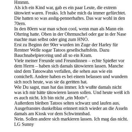
Hmmm.
Als ich ein Kind war, gab es ein paar Leute, die extrem
tätowiert waren. Freaks. Ich habe mich da immer gefürchtet.
Die hatten so was asslig-pennerhaftes. Das war wohl in den
70ern.
In den 80ern war man schon cool, wenn man als Mann ein
Ohrring hatte. Oben in der Ohrmuschel oder gar in der Nase
machte man selbst oder ging zum HNO.
Erst zu Beginn der 90er wurden im Zuge der Harley für
Rentner Welle sogar Tatoos gesellschaftsfein. Dazu
Bauchnabelpierceing und all so ein Kram.
Viele meiner Freunde und Freundinnen – echte Spießer vor
dem Herrn – haben sich damals tätowieren lassen. Manche
sind dem Tatoowahn verfallen, die sehen aus wie ein
comicheft. Andere haben es bei einem belassen und wundern
sich noch heute, was sie da geritten hat.
Wie Du sagst, man hat das immer. Ich wußte damals nicht
was ich mir hätte tätowieren lassen sollen. Und heute weiß ich
es auch nicht. Ich bin nicht „ein Motiv“.
Außerdem bleiben Tatoos selten schwarz und laufen aus.
Ausgefranstes dunkelblau erinnert mich wieder an die Asseln
damals am Kiosk vor dem Schwimmbad.
Nein. Sollen andere sich markieren lassen. Ich mag das nicht.
LG Sunny