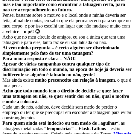
mas é tão importante como encontrar a tatuagem certa, para
nao ter arrependimento no futuro.
Pensei bastante sobre o motivo e o local onde a minha deveria ser
feita, afinal de contas, eu sabia que ela permaneceria para sempre no
meu corpo, e por isso escolhi um lugar que não mudasse muito com
a velhice –
o pé! 😉
Acho que no meu círculo de amigos, eu sou a única que tem uma
tatuagem e para eles, tanto faz se eu sou tatuada ou não.
Aí vem minha pergunta – é certo alguém ser discriminado
simplesmente pelo fato de ter uma tatuagem?
Para mim a resposta é clara – NÃO!
Apesar de várias campanhas contra qualquer tipo de
discriminação em todo o mundo, na época de hoje já deveria ser
indiferente se alguém é tatuado ou não, gente!
Mas ainda existe
muito preconceito em relação à imagem,
o que é
uma pena.
Acho que todo mundo tem o direito de decidir se quer fazer
uma tatuagem ou não, se quer sentir dor ou não, qual o motivo
e onde a colocará.
Cada um de nós, adultos, deve decidir sem medo de perder o
emprego ou ter que se preocupar em esconder a tatuagem para evitar
constrangimentos.
Para quem ainda está indeciso ou tem medo de „agulhas“,
as
tatuagens metalizadas
“temporárias”
– Flash-Tattoos
– estão
fazendo o maior sucesso. Criada pela americana do Texas,
Miranda