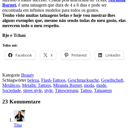
Burnet,
é uma tatuagem que dura de 4 a 6 dias e pode ser
encontrada em infinitos modelos para todos os gostos.
Tenho visto muitas tatuagens belas e hoje vou mostrar-lhes
alguns exemplos que, mesmo não sendo todas do meu gosto, elas
merecem todo o meu respeito.
Bjo e Tchau
Teilen mit:
Facebook
X
Pinterest
LinkedIn
Kategorie
Beauty
Schlagwörter
beleza
,
Flash-Tattoos
,
Geschmacksache
,
Gesellschaft
,
Metálicos
,
Metallic Tattoos
,
Miranda Burnet
,
moda
,
mode
,
Sociedade
,
street style
,
style
,
Tätowierung
,
Tattoo
,
Tatuagem
23 Kommentare
Tina