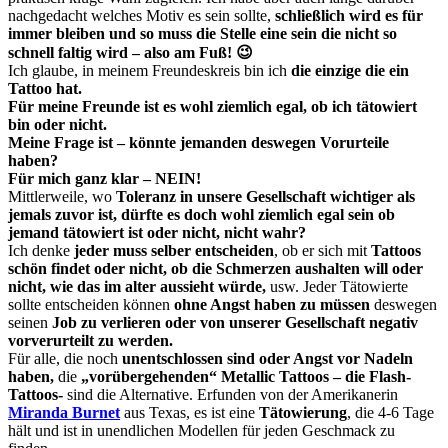
nachgedacht welches Motiv es sein sollte,
schließlich wird es für
immer bleiben und so muss die Stelle eine sein die nicht so
schnell faltig wird – also am Fuß! 😉
Ich glaube, in meinem Freundeskreis bin ich
die einzige die ein
Tattoo hat.
Für meine Freunde ist es wohl ziemlich egal, ob ich tätowiert
bin oder nicht.
Meine Frage ist – könnte jemanden deswegen Vorurteile
haben?
Für mich ganz klar – NEIN!
Mittlerweile, wo
Toleranz in unsere Gesellschaft wichtiger als
jemals zuvor ist, dürfte es doch wohl ziemlich egal sein ob
jemand tätowiert ist oder nicht, nicht wahr?
Ich denke
jeder muss selber entscheiden
, ob er sich mit
Tattoos
schön findet oder nicht,
ob die Schmerzen aushalten will oder
nicht, wie das im alter aussieht würde,
usw. Jeder Tätowierte
sollte entscheiden können
ohne Angst haben zu müssen
deswegen
seinen
Job zu verlieren oder von unserer Gesellschaft negativ
vorverurteilt zu werden.
Für alle, die noch
unentschlossen sind oder Angst vor Nadeln
haben,
die
„vorübergehenden“ Metallic Tattoos – die Flash-
Tattoos-
sind die Alternative. Erfunden von der Amerikanerin
Miranda Burnet
aus Texas, es ist eine
Tätowierung
, die 4-6 Tage
hält und ist in unendlichen Modellen für jeden Geschmack zu