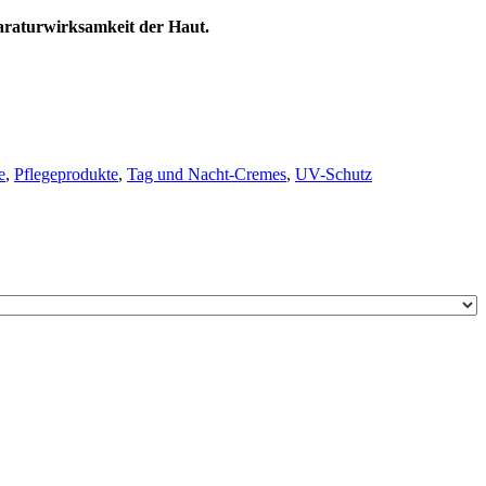
paraturwirksamkeit der Haut.
e
,
Pflegeprodukte
,
Tag und Nacht-Cremes
,
UV-Schutz