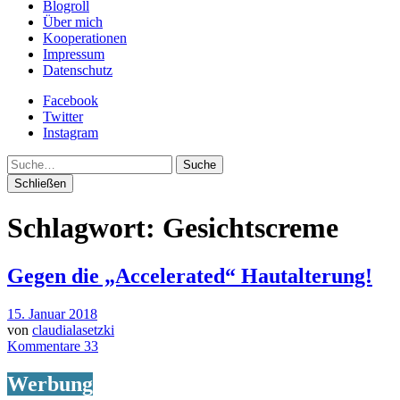
Blogroll
Über mich
Kooperationen
Impressum
Datenschutz
Facebook
Twitter
Instagram
Suche
Schließen
Schlagwort:
Gesichtscreme
Gegen die „Accelerated“ Hautalterung!
15. Januar 2018
von
claudialasetzki
Kommentare 33
Werbung