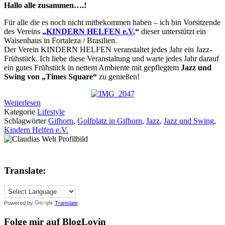
Hallo alle zusammen….!
Für alle die es noch nicht mitbekommen haben – ich bin Vorsitzende
des Vereins
„
KINDERN HELFEN e.V.
“
dieser unterstützt ein
Waisenhaus in Fortaleza / Brasilien.
Der Verein KINDERN HELFEN veranstaltet jedes Jahr ein Jazz-
Frühstück. Ich liebe diese Veranstaltung und warte jedes Jahr darauf
ein gutes Frühstück in nettem Ambiente mit gepflegtem
Jazz und
Swing von „Times Square“
zu genießen!
Weiterlesen
Kategorie
Lifestyle
Schlagwörter
Gifhorn
,
Golfplatz in Gifhorn
,
Jazz
,
Jazz und Swing
,
Kindern Helfen e.V.
Translate:
Powered by
Translate
Folge mir auf BlogLovin