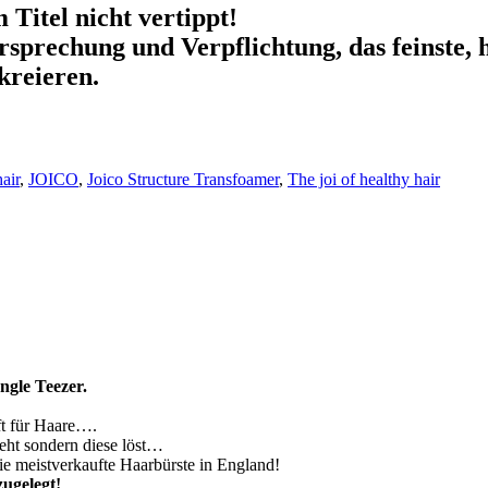
m Titel
nicht vertippt!
rsprechung und Verpflichtung, das feinste,
 kreieren
.
air
,
JOICO
,
Joico Structure Transfoamer
,
The joi of healthy hair
ngle Teezer.
ft für Haare….
eht sondern diese löst…
ie meistverkaufte Haarbürste in England!
zugelegt!