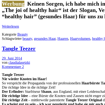
Werbung
Keinen Sorgen, ich habe mich
i
„The joi of healthy hair“ ist der Slogan,
Ve
“healthy hair” (gesundes Haar) für uns zu
Weiterlesen
Kategorie
Beauty
Schlagwörter
beauty
,
gesundes Haar
,
Haaren
,
Haarvolumen
,
healthy h
Tangle Teezer
29. Juni 2014
von
claudialasetzki
Kommentare 2
Tangle Teezer
Nie wieder Knoten im Haar!
So verspricht die Propaganda von der professionellen
Haarbürste Ta
Die richtige Idee in die richtige Zeit!
Der Erfinder:
Starfriseur
Shaun
, aus England, mit einer Leidenscha
Die richtige Idee
– eine Bürste die Knoten und Zausen nicht enger zi
Die richtige Zeit
– mittlerweile patentierte
Tangle Teezer Original
d
Es scheint gut zu sein – ich war neugierig und habe sie mir auch 