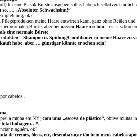
ft) für eine Plastik Bürste ausgeben sollte, habe ich selbstverständlic
en so….. „Absoluter Schwachsinn!“
 Empfehlung, ok?
 Pflegeprodukten meine Haare entwirren kann, ganz ohne Reißen und
einer normalen Bürste, aber bei
nassen Haaren schon
– es ist schon ei
als eine normale Bürste.
produkten – Shampoo u. Spülung/Conditioner in meine Haare zu ver
 gekauft habe, aber…..günstiger könnte er schon sein!
!
 por cabelos..
uma.
prei a minha em NY)
com uma „escova de plástico“,
obtive muitas in
a total bobagem…“.
uenciar ninguém, ok?
uda de cremes, óleos, etc, desembaraçar tão bem meus cabelos apó