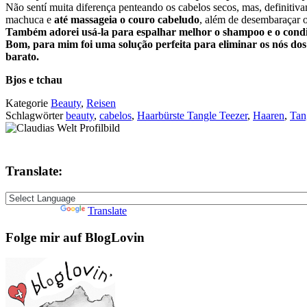
Não sentí muita diferença penteando os cabelos secos, mas, definitiv
machuca e
até massageia o couro cabeludo
, além de desembaraçar 
Também adorei usá-la para espalhar melhor o shampoo e o cond
Bom, para mim foi uma solução perfeita para eliminar os nós 
barato.
Bjos e tchau
Kategorie
Beauty
,
Reisen
Schlagwörter
beauty
,
cabelos
,
Haarbürste Tangle Teezer
,
Haaren
,
Tan
Translate:
Powered by
Translate
Folge mir auf BlogLovin