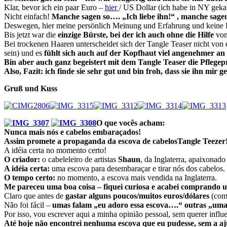
Klar, bevor ich ein paar Euro –
hier
/ US Dollar (ich habe in NY gekau
Nicht einfach!
Manche sagen so…. „Ich liebe ihn!“ , manche sag
Deswegen, hier meine persönlich Meinung und Erfahrung und keine
Bis jetzt war die
einzige Bürste, bei der ich auch ohne die Hilfe
von
Bei trockenen Haaren unterscheidet sich der Tangle Teaser nicht von 
sein) und es
fühlt sich auch auf der Kopfhaut viel angenehmer an 
Bin aber auch ganz begeistert mit dem Tangle Teaser die Pflege
Also, Fazit: ich finde sie sehr gut und bin froh, dass sie ihn mir
Gruß und Kuss
O que vocês acham:
Nunca mais nós e cabelos embaraçados!
Assim promete a propaganda da escova de cabelosTangle Teezer
A idéia certa no momento certo!
O criador:
o cabeleleiro de artistas
Shaun
, da Inglaterra, apaixonado
A idéia certa:
uma escova para desembaraçar e tirar nós dos cabelos.
O tempo certo:
no momento, a escova mais vendida na Inglaterra.
Me pareceu uma boa coisa – fiquei curiosa e acabei comprando 
Claro que antes de
gastar alguns poucos/muitos
euros/dólares
(com
Não foi fácil –
umas falam „eu adoro essa escova….“ outras „um
Por isso, vou escrever aqui a minha opinião pessoal, sem querer infl
Até hoje não encontrei nenhuma escova que eu pudesse, sem a aj