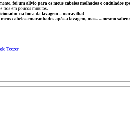
amente,
foi um alívio para os meus cabelos molhados e ondulados (p
os fios em poucos minutos.
icionador na hora da lavagem – maravilha!
dos meus cabelos emaranhados após a lavagem, mas…..mesmo sabe
gle Teezer