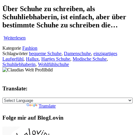
Über Schuhe zu schreiben, als
Schuhliebhaberin, ist einfach, aber über
bestimmte Schuhe zu schreiben die…
Weiterlesen
Kategorie
Fashion
Schlagwörter
bequeme Schuhe
,
Damenschuhe
,
einzigartiges
Laufgefühl
,
Hallux
,
Hartjes Schuhe
,
Modische Schuhe
,
Schuhliebhaberin
,
Wohlfühlschuhe
Translate:
Powered by
Translate
Folge mir auf BlogLovin