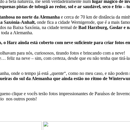
o a bela natureza, me sentí verdadeiramente num
lugar mágico de in
quenas pistas de tobogã ao redor, sol e ar saudável, seco e frio 
tanhosa no norte da Alemanha
e cerca de 70 km de distância da minh
na Saxónia-Anhalt,
onde fica a cidade Wernigerode, que é a mais famosa
ados na Baixa Saxónia, na cidade termal de
Bad Harzburg, Goslar e na
de toda a Alemanha.
 o Harz ainda está coberto com neve suficiente para criar fotos 
olhavam para nós, curiososos, tirando fotos e brincando com a neve!
eliz na neve – sim, com certeza, desde que eu não tenha que tirá-la 
anha, onde o tempo já está „quente“, como no meu caso, e não podem 
ogueiras do sul da Alemanha que ainda estão no ritmo de Winterwu
queno clique e vocês terão fotos impressionantes de Paraísos de Invern
io nos outros posts!