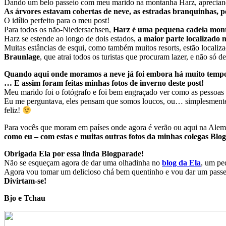
Dando um belo passeio com meu marido na montanha Harz, apreciand
As árvores estavam cobertas de neve, as estradas branquinhas, pe
O idílio perfeito para o meu post!
Para todos os não-Niedersachsen,
Harz é uma pequena cadeia mon
Harz se estende ao longo de dois estados,
a maior parte localizado 
Muitas estâncias de esqui, como também muitos resorts, estão localiz
Braunlage
, que atrai todos os turistas que procuram lazer, e não só 
Quando aqui onde moramos a neve já foi embora há muito tempo,
… E assim foram feitas minhas fotos de inverno deste post!
Meu marido foi o fotógrafo e foi bem engraçado ver como as pessoas 
Eu me perguntava, eles pensam que somos loucos, ou… simplesmente… f
feliz!
Para vocês que moram em países onde agora é verão ou aqui na Alem
como eu – com estas e muitas outras fotos da minhas colegas Bl
Obrigada Ela por essa linda Blogparade!
Não se esqueçam agora de dar uma olhadinha no
blog da Ela
, um pe
Agora vou tomar um delicioso chá bem quentinho e vou dar um passe
Divirtam-se!
Bjo e Tchau