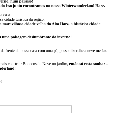
verno, num paraíso!
– tudo isso junto encontramos no nosso Winterwonderland Harz.
a casa.
 cidade turística da região.
 maravilhosa cidade velha do Alto Harz, a histórica cidade
em uma paisagem deslumbrante do inverno!
da frente da nossa casa com uma pá, posso dizer-lhe a neve me faz
mais construir Bonecos de Neve no jardim,
então só resta sonhar –
nderland!
o!