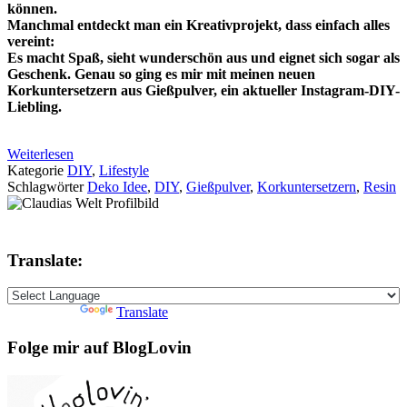
können.
Manchmal entdeckt man ein Kreativprojekt, dass einfach alles
vereint:
Es macht Spaß, sieht wunderschön aus und eignet sich sogar als
Geschenk. Genau so ging es mir mit meinen neuen
Korkuntersetzern aus Gießpulver, ein aktueller Instagram-DIY-
Liebling.
Weiterlesen
Kategorie
DIY
,
Lifestyle
Schlagwörter
Deko Idee
,
DIY
,
Gießpulver
,
Korkuntersetzern
,
Resin
Translate:
Powered by
Translate
Folge mir auf BlogLovin