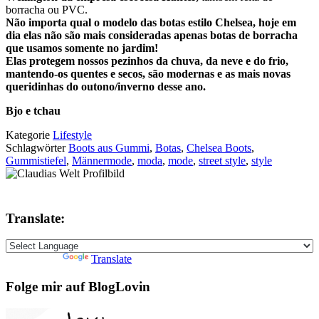
borracha ou PVC.
Não importa qual o modelo das botas estilo Chelsea, hoje em
dia elas não são mais consideradas apenas botas de borracha
que usamos somente no jardim!
Elas protegem nossos pezinhos da chuva, da neve e do frio,
mantendo-os quentes e secos, são modernas e as mais novas
queridinhas do outono/inverno desse ano.
Bjo e tchau
Kategorie
Lifestyle
Schlagwörter
Boots aus Gummi
,
Botas
,
Chelsea Boots
,
Gummistiefel
,
Männermode
,
moda
,
mode
,
street style
,
style
Translate:
Powered by
Translate
Folge mir auf BlogLovin