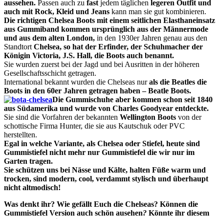
aussehen.
Passen auch zu
fast
jedem
täglichen
legeren
Outfit und
auch mit Rock, Kleid und Jeans
kann man sie gut kombinieren.
Die richtigen Chelsea Boots mit einem seitlichen Elasthaneinsatz
aus Gummiband kommen ursprünglich aus der Männermode
und aus dem alten London,
in den 1930er Jahren genau aus den
Standtort
Chelsea, so hat der Erfinder, der Schuhmacher der
Königin Victoria, J.S. Hall, die Boots auch benannt.
Sie wurden zuerst bei der Jagd und bei Ausritten in der höheren
Gesellschaftsschicht getragen.
International bekannt wurden die Chelseas nur
als die Beatles die
Boots in den 60er Jahren getragen haben – Beatle Boots.
Die Gummischuhe aber kommen schon seit 1840
aus Südamerika und wurde von Charles Goodyear entdeckte.
Sie sind die Vorfahren der bekannten
Wellington Boots
von der
schottische Firma Hunter, die sie aus Kautschuk oder PVC
herstellten.
Egal in welche Variante, als Chelsea oder Stiefel, heute sind
Gummistiefel nicht mehr nur Gummistiefel die wir nur im
Garten tragen.
Sie schützen uns bei Nässe und Kälte, halten Füße warm und
trocken, sind modern, cool,
verdammt stylisch
und überhaupt
nicht altmodisch!
Was denkt ihr?
Wie gefällt Euch
die Chelseas? Können die
Gummistiefel Version
auch schön ausehen
?
Könnte ihr diesem