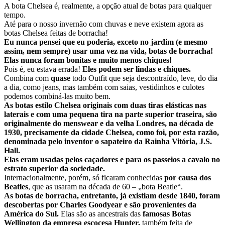
A bota Chelsea é, realmente, a opção atual de botas para qualquer
tempo.
Até para o nosso invernão com chuvas e neve existem agora as
botas Chelsea feitas de borracha!
Eu nunca pensei que eu poderia, exceto no jardim (e mesmo
assim, nem sempre) usar uma vez na vida, botas de borracha!
Elas nunca foram bonitas e muito menos chiques!
Pois é, eu estava errada!
Eles podem ser lindas e chiques.
Combina com
quase
todo Outfit que seja descontraído, leve, do dia
a dia, como jeans, mas também com saias, vestidinhos e culotes
podemos combiná-las muito bem.
As botas estilo Chelsea originais com duas tiras elásticas nas
laterais e com uma pequena tira na parte superior traseira, são
originalmente do menswear e da velha Londres, na década de
1930, precisamente da cidade Chelsea, como foi, por esta razão,
denominada pelo inventor o sapateiro da Rainha Vitória, J.S.
Hall.
Elas eram usadas pelos caçadores e para os passeios a cavalo no
estrato superior da sociedade.
Internacionalmente, porém, só ficaram conhecidas
por causa dos
Beatles
, que as usaram na década de 60 – „bota Beatle“.
As botas de borracha, entretanto, já existiam desde 1840, foram
descobertas por Charles Goodyear e são provenientes da
América do Sul.
Elas são as ancestrais das
famosas Botas
Wellington da empresa escocesa Hunter,
também feita de