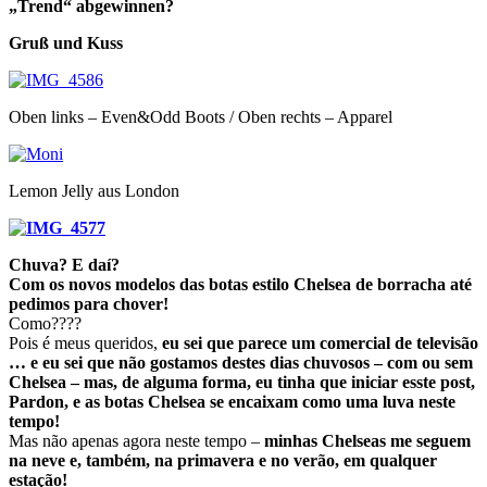
„Trend“ abgewinnen?
Gruß und Kuss
Oben links – Even&Odd Boots / Oben rechts – Apparel
Lemon Jelly aus London
Chuva? E daí?
Com os novos modelos das botas estilo Chelsea de borracha até
pedimos para chover!
Como????
Pois é meus queridos,
eu sei que parece um comercial de televisão
… e eu sei que não gostamos destes dias chuvosos – com ou sem
Chelsea – mas, de alguma forma, eu tinha que iniciar esste post,
Pardon, e as botas Chelsea se encaixam como uma luva neste
tempo!
Mas não apenas agora neste tempo –
minhas Chelseas me seguem
na neve e, também, na primavera e no verão, em qualquer
estação!