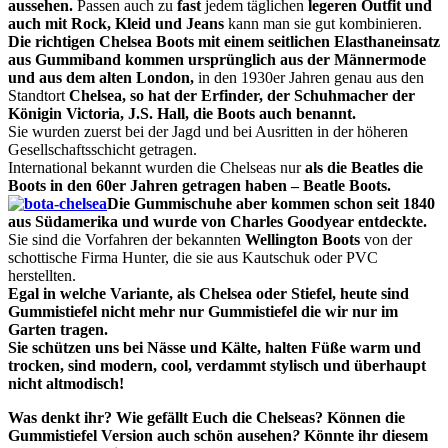
aussehen.
Passen auch zu
fast
jedem
täglichen
legeren
Outfit und
auch mit Rock, Kleid und Jeans
kann man sie gut kombinieren.
Die richtigen Chelsea Boots mit einem seitlichen Elasthaneinsatz
aus Gummiband kommen ursprünglich aus der Männermode
und aus dem alten London,
in den 1930er Jahren genau aus den
Standtort
Chelsea, so hat der Erfinder, der Schuhmacher der
Königin Victoria, J.S. Hall, die Boots auch benannt.
Sie wurden zuerst bei der Jagd und bei Ausritten in der höheren
Gesellschaftsschicht getragen.
International bekannt wurden die Chelseas nur
als die Beatles die
Boots in den 60er Jahren getragen haben – Beatle Boots.
Die Gummischuhe aber kommen schon seit 1840
aus Südamerika und wurde von Charles Goodyear entdeckte.
Sie sind die Vorfahren der bekannten
Wellington Boots
von der
schottische Firma Hunter, die sie aus Kautschuk oder PVC
herstellten.
Egal in welche Variante, als Chelsea oder Stiefel, heute sind
Gummistiefel nicht mehr nur Gummistiefel die wir nur im
Garten tragen.
Sie schützen uns bei Nässe und Kälte, halten Füße warm und
trocken, sind modern, cool,
verdammt stylisch
und überhaupt
nicht altmodisch!
Was denkt ihr?
Wie gefällt Euch
die Chelseas? Können die
Gummistiefel Version
auch schön ausehen
?
Könnte ihr diesem