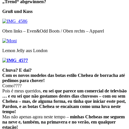
„Trend“ abgewinnen?
Gruß und Kuss
Oben links – Even&Odd Boots / Oben rechts – Apparel
Lemon Jelly aus London
Chuva? E daí?
Com os novos modelos das botas estilo Chelsea de borracha até
pedimos para chover!
Como????
Pois é meus queridos,
eu sei que parece um comercial de televisão
… e eu sei que não gostamos destes dias chuvosos – com ou sem
Chelsea – mas, de alguma forma, eu tinha que iniciar esste post,
Pardon, e as botas Chelsea se encaixam como uma luva neste
tempo!
Mas não apenas agora neste tempo –
minhas Chelseas me seguem
na neve e, também, na primavera e no verão, em qualquer
estação!