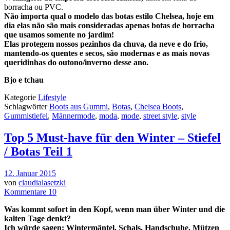
borracha ou PVC.
Não importa qual o modelo das botas estilo Chelsea, hoje em
dia elas não são mais consideradas apenas botas de borracha
que usamos somente no jardim!
Elas protegem nossos pezinhos da chuva, da neve e do frio,
mantendo-os quentes e secos, são modernas e as mais novas
queridinhas do outono/inverno desse ano.
Bjo e tchau
Kategorie
Lifestyle
Schlagwörter
Boots aus Gummi
,
Botas
,
Chelsea Boots
,
Gummistiefel
,
Männermode
,
moda
,
mode
,
street style
,
style
Top 5 Must-have für den Winter – Stiefel
/ Botas Teil 1
12. Januar 2015
von
claudialasetzki
Kommentare 10
Was kommt sofort in den Kopf, wenn man über Winter und die
kalten Tage denkt?
Ich würde sagen: Wintermäntel, Schals, Handschuhe, Mützen