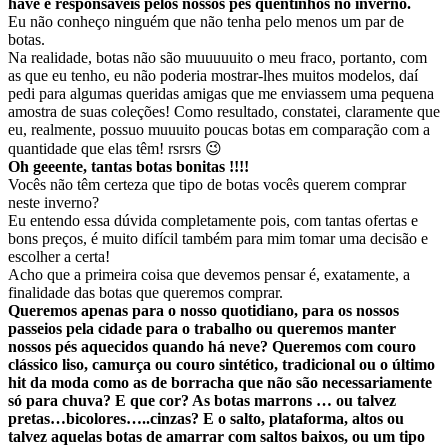
have e responsáveis pelos nossos pés quentinhos no inverno.
Eu não conheço ninguém que não tenha pelo menos um par de
botas.
Na realidade, botas não são muuuuuito o meu fraco, portanto, com
as que eu tenho, eu não poderia mostrar-lhes muitos modelos, daí
pedi para algumas queridas amigas que me enviassem uma pequena
amostra de suas coleções! Como resultado, constatei, claramente que
eu, realmente, possuo muuuito poucas botas em comparação com a
quantidade que elas têm! rsrsrs 😉
Oh geeente, tantas botas bonitas !!!!
Vocês não têm certeza que tipo de botas vocês querem comprar
neste inverno?
Eu entendo essa dúvida completamente pois, com tantas ofertas e
bons preços, é muito difícil também para mim tomar uma decisão e
escolher a certa!
Acho que a primeira coisa que devemos pensar é, exatamente, a
finalidade das botas que queremos comprar.
Queremos apenas para o nosso quotidiano, para os nossos
passeios pela cidade para o trabalho ou queremos manter
nossos pés aquecidos quando há neve? Queremos com couro
clássico liso, camurça ou couro sintético, tradicional ou o último
hit da moda como as de borracha que não são necessariamente
só para chuva? E que cor? As botas marrons … ou talvez
pretas…bicolores…..cinzas? E o salto, plataforma, altos ou
talvez aquelas botas de amarrar com saltos baixos, ou um tipo