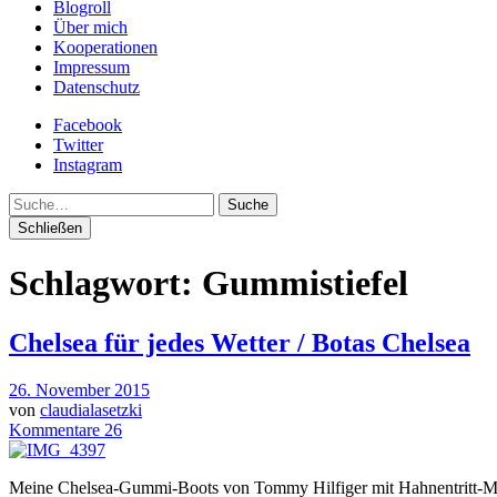
Blogroll
Über mich
Kooperationen
Impressum
Datenschutz
Facebook
Twitter
Instagram
Suche
Schließen
Schlagwort:
Gummistiefel
Chelsea für jedes Wetter / Botas Chelsea
26. November 2015
von
claudialasetzki
Kommentare 26
Meine Chelsea-Gummi-Boots von Tommy Hilfiger mit Hahnentritt-M