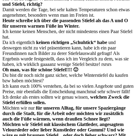
und Stiefel, richtig?
Damit werden die Tage, bei sehr kalten Temperaturen schon etwas
angenehmer, besonders wenn man im Freien ist.
Heute schreibe ich über die passenden
Stiefel als das A und O
für unseren warmen Füße im Winter.
Ich kenne keinen Menschen, der nicht mindestens einen Paar Stiefel
hat.
Da ich eigentlich
keinen richtigen „Schuhtick“ habe
und
deswegen nicht zu viel präsentieren kann, habe ich ein paar
Freundinnen nach Bilder zu derer Stiefelauswahl gefragt! Als
Ergebnis wurde festgestellt, dass ich im Vergleich zu dem, was sie
haben, ich wirklich gaaaanz wenige Stiefel besitze! rsrsrs
Oh man, was für schöne Stiefel!!!! 🙂
Du bist dir noch nicht ganz sicher, welche Winterstiefel du kaufen
bzw haben möchtest?
Ich kann euch 100% verstehen, da bei so vielen Angebote und guten
Preise, mir ebenfalls die Entscheidung manchmal sehr schwer fällt!
Ich denke als erstes sollten wir genau wissen,
welchen Zweck die
Stiefel erfüllen sollen.
Möchten wir nur
für unseren Alltag, für unsere Spaziergänge
durch die Stadt, für die Arbeit oder möchten wir zusätzlich
auch die Füße wärmen, wenn draußen Schnee liegt?
Möchten wir Stiefel mit klassischem Glattleder, angesagtem
Veloursleder oder lieber Kunstleder oder Gummi? Und wie
wäre es mit braunen Stiefel…oder doch lieber schwarz? Mit