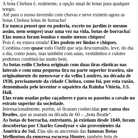
A bota Chelsea é, realmente, a opção atual de botas para qualquer
tempo.
Até para o nosso invernão com chuvas e neve existem agora as
botas Chelsea feitas de borracha!
Eu nunca pensei que eu poderia, exceto no jardim (e mesmo
assim, nem sempre) usar uma vez na vida, botas de borracha!
Elas nunca foram bonitas e muito menos chiques!
Pois é, eu estava errada!
Eles podem ser lindas e chiques.
Combina com
quase
todo Outfit que seja descontraído, leve, do dia
a dia, como jeans, mas também com saias, vestidinhos e culotes
podemos combiná-las muito bem.
As botas estilo Chelsea originais com duas tiras elásticas nas
laterais e com uma pequena tira na parte superior traseira, são
originalmente do menswear e da velha Londres, na década de
1930, precisamente da cidade Chelsea, como foi, por esta razão,
denominada pelo inventor o sapateiro da Rainha Vitória, J.S.
Hall.
Elas eram usadas pelos caçadores e para os passeios a cavalo no
estrato superior da sociedade.
Internacionalmente, porém, só ficaram conhecidas
por causa dos
Beatles
, que as usaram na década de 60 – „bota Beatle“.
As botas de borracha, entretanto, já existiam desde 1840, foram
descobertas por Charles Goodyear e são provenientes da
América do Sul.
Elas são as ancestrais das
famosas Botas
Wellington da empresa escocesa Hunter,
também feita de