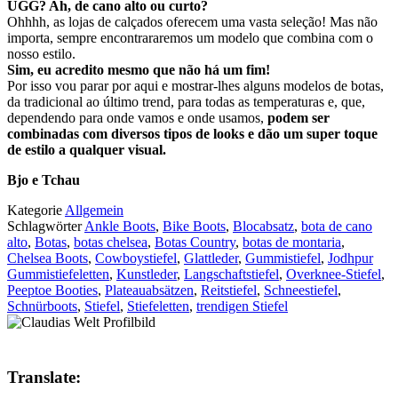
UGG? Ah, de cano alto ou curto?
Ohhhh, as lojas de calçados oferecem uma vasta seleção! Mas não
importa, sempre encontrararemos um modelo que combina com o
nosso estilo.
Sim, eu acredito mesmo que não há um fim!
Por isso vou parar por aqui e mostrar-lhes alguns modelos de botas,
da tradicional ao último trend, para todas as temperaturas e, que,
dependendo para onde vamos e onde usamos,
podem ser
combinadas com diversos tipos de looks e dão um super toque
de estilo a qualquer visual.
Bjo e Tchau
Kategorie
Allgemein
Schlagwörter
Ankle Boots
,
Bike Boots
,
Blocabsatz
,
bota de cano
alto
,
Botas
,
botas chelsea
,
Botas Country
,
botas de montaria
,
Chelsea Boots
,
Cowboystiefel
,
Glattleder
,
Gummistiefel
,
Jodhpur
Gummistiefeletten
,
Kunstleder
,
Langschaftstiefel
,
Overknee-Stiefel
,
Peeptoe Booties
,
Plateauabsätzen
,
Reitstiefel
,
Schneestiefel
,
Schnürboots
,
Stiefel
,
Stiefeletten
,
trendigen Stiefel
Translate: