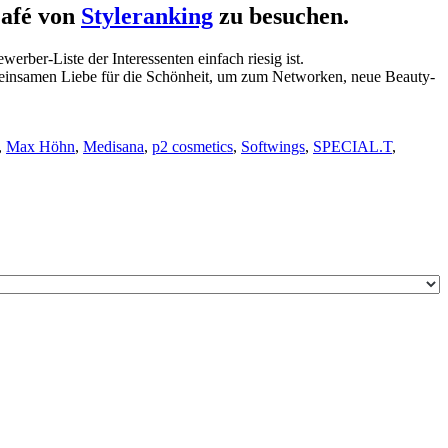
afé
von
Styleranking
zu besuchen.
erber-Liste der Interessenten einfach riesig ist.
gemeinsamen Liebe für die Schönheit, um zum Networken, neue Beauty-
,
Max Höhn
,
Medisana
,
p2 cosmetics
,
Softwings
,
SPECIAL.T
,