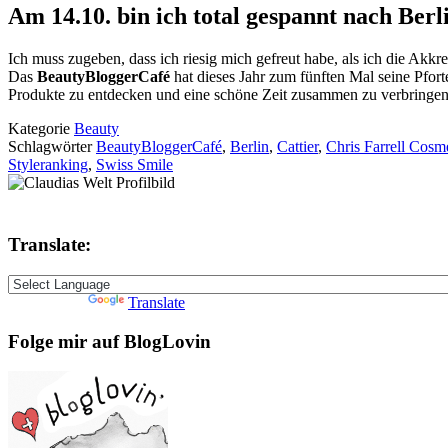
Am 14.10. bin ich total gespannt nach Ber
Ich muss zugeben, dass ich riesig mich gefreut habe, als ich die Akkre
Das
BeautyBloggerCafé
hat dieses Jahr zum fünften Mal seine Pfor
Produkte zu entdecken und eine schöne Zeit zusammen zu verbringe
Kategorie
Beauty
Schlagwörter
BeautyBloggerCafé
,
Berlin
,
Cattier
,
Chris Farrell Cosm
Styleranking
,
Swiss Smile
Translate:
Powered by
Translate
Folge mir auf BlogLovin