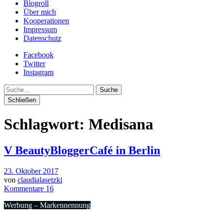
Blogroll
Über mich
Kooperationen
Impressum
Datenschutz
Facebook
Twitter
Instagram
Suche
Schließen
Schlagwort:
Medisana
V BeautyBloggerCafé in Berlin
23. Oktober 2017
von
claudialasetzki
Kommentare 16
Werbung – Markennennung