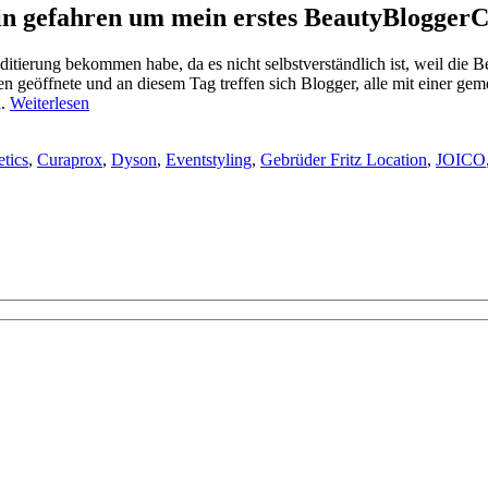
lin gefahren um mein erstes
BeautyBloggerC
ditierung bekommen habe, da es nicht selbstverständlich ist, weil die Bew
ten geöffnete und an diesem Tag treffen sich Blogger, alle mit einer 
n.
Weiterlesen
etics
,
Curaprox
,
Dyson
,
Eventstyling
,
Gebrüder Fritz Location
,
JOICO