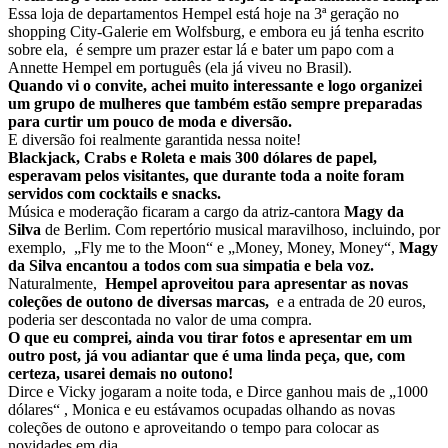
Essa loja de departamentos Hempel está hoje na 3ª geração no
shopping City-Galerie em Wolfsburg, e embora eu já tenha escrito
sobre ela, é sempre um prazer estar lá e bater um papo com a
Annette Hempel em português (ela já viveu no Brasil).
Quando vi o convite, achei muito interessante e logo organizei
um grupo de mulheres que também estão sempre preparadas
para curtir um pouco de moda e diversão.
E diversão foi realmente garantida nessa noite!
Blackjack, Crabs e Roleta e mais 300 dólares de papel,
esperavam pelos visitantes, que durante toda a noite foram
servidos com cocktails e snacks.
Música e moderação ficaram a cargo da atriz-cantora
Magy da
Silva
de Berlim. Com repertório musical maravilhoso, incluindo, por
exemplo, „Fly me to the Moon“ e „Money, Money, Money“,
Magy
da Silva encantou a todos com sua simpatia e bela voz.
Naturalmente,
Hempel aproveitou para apresentar as novas
coleções de outono de diversas marcas,
e a entrada de 20 euros,
poderia ser descontada no valor de uma compra.
O que eu comprei, ainda vou tirar fotos e apresentar em um
outro post, já vou adiantar que é uma linda peça, que, com
certeza, usarei demais no outono!
Dirce e Vicky jogaram a noite toda, e Dirce ganhou mais de „1000
dólares“ , Monica e eu estávamos ocupadas olhando as novas
coleções de outono e aproveitando o tempo para colocar as
novidades em dia.