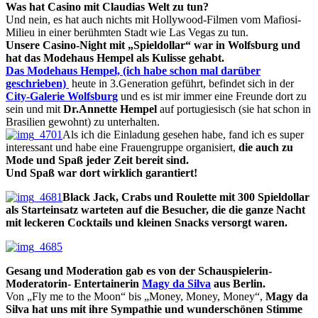
Was hat Casino mit Claudias Welt zu tun?
Und nein, es hat auch nichts mit Hollywood-Filmen vom Mafiosi-
Milieu in einer berühmten Stadt wie Las Vegas zu tun.
Unsere Casino-Night mit „Spieldollar“ war in Wolfsburg und
hat das Modehaus Hempel als Kulisse gehabt.
Das Modehaus Hempel, (ich habe schon mal darüber
geschrieben)
heute in 3.Generation geführt, befindet sich in der
City-Galerie Wolfsburg
und es ist mir immer eine Freunde dort zu
sein und mit
Dr.Annette Hempel
auf portugiesisch (sie hat schon in
Brasilien gewohnt) zu unterhalten.
Als ich die Einladung gesehen habe, fand ich es super
interessant und habe eine Frauengruppe organisiert,
die auch zu
Mode und Spaß jeder Zeit bereit sind.
Und Spaß war dort wirklich garantiert!
Black Jack, Crabs und Roulette mit 300 Spieldollar
als Starteinsatz warteten auf die Besucher, die die ganze Nacht
mit leckeren Cocktails und kleinen Snacks versorgt waren.
Gesang und Moderation gab es von der Schauspielerin-
Moderatorin- Entertainerin
Magy da Silva
aus Berlin.
Von „Fly me to the Moon“ bis „Money, Money, Money“,
Magy da
Silva hat uns mit ihre Sympathie und wunderschönen Stimme