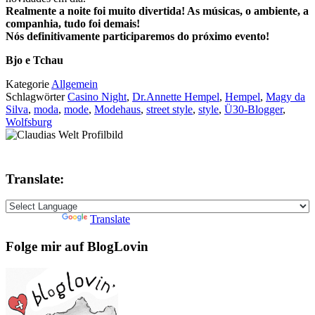
Realmente a noite foi muito divertida! As músicas, o ambiente, a
companhia, tudo foi demais!
Nós definitivamente participaremos do próximo evento!
Bjo e Tchau
Kategorie
Allgemein
Schlagwörter
Casino Night
,
Dr.Annette Hempel
,
Hempel
,
Magy da
Silva
,
moda
,
mode
,
Modehaus
,
street style
,
style
,
Ü30-Blogger
,
Wolfsburg
Translate:
Powered by
Translate
Folge mir auf BlogLovin