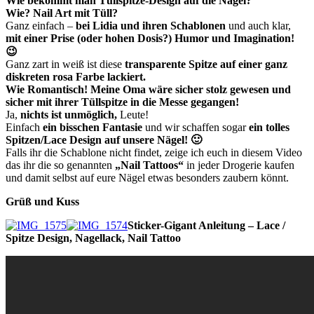
Wie bekommt man Tüllspitze-Design auf die Nägel?
Wie? Nail Art mit Tüll?
Ganz einfach –
bei Lidia und ihren Schablonen
und auch klar,
mit einer Prise (oder hohen Dosis?) Humor und Imagination!
😉
Ganz zart in weiß ist diese
transparente Spitze auf einer ganz
diskreten rosa Farbe lackiert.
Wie Romantisch! Meine Oma wäre sicher stolz gewesen und
sicher mit ihrer Tüllspitze in die Messe gegangen!
Ja,
nichts ist unmöglich,
Leute!
Einfach
ein bisschen Fantasie
und wir schaffen sogar
ein tolles
Spitzen/Lace Design auf unsere Nägel! 🙂
Falls ihr die Schablone nicht findet, zeige ich euch in diesem Video
das ihr die so genannten
„Nail Tattoos“
in jeder Drogerie kaufen
und damit selbst auf eure Nägel etwas besonders zaubern könnt.
Grüß und Kuss
Sticker-Gigant Anleitung – Lace /
Spitze Design, Nagellack, Nail Tattoo