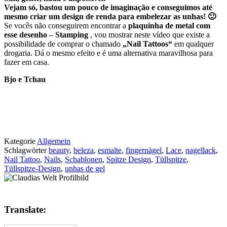
Vejam só, bastou um pouco de imaginação e conseguimos até
mesmo criar um design de renda para embelezar as unhas! 🙂
Se vocês não conseguirem encontrar a
plaquinha de metal com
esse desenho – Stamping
, vou mostrar neste vídeo que existe a
possibilidade de comprar o chamado
„Nail Tattoos“
em qualquer
drogaria. Dá o mesmo efeito e é uma alternativa maravilhosa para
fazer em casa.
Bjo e Tchau
Kategorie
Allgemein
Schlagwörter
beauty
,
beleza
,
esmalte
,
fingernägel
,
Lace
,
nagellack
,
Nail Tattoo
,
Nails
,
Schablonen
,
Spitze Design
,
Tüllspitze
,
Tüllspitze-Design
,
unhas de gel
Translate: