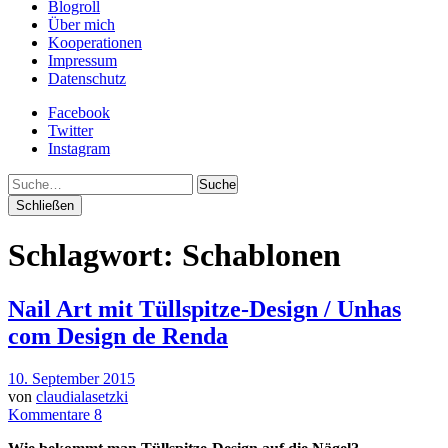
Blogroll
Über mich
Kooperationen
Impressum
Datenschutz
Facebook
Twitter
Instagram
Suche
Schließen
Schlagwort:
Schablonen
Nail Art mit Tüllspitze-Design / Unhas
com Design de Renda
10. September 2015
von
claudialasetzki
Kommentare 8