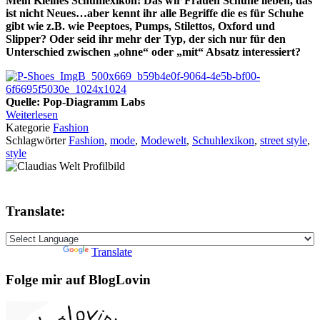
Mein Kleines Schuhlexikon! Das wir Frauen Schuhe lieben, das
ist nicht Neues…aber kennt ihr alle Begriffe die es für Schuhe
gibt wie z.B. wie Peeptoes, Pumps, Stilettos, Oxford und
Slipper?
Oder seid ihr mehr der Typ, der sich nur für den
Unterschied zwischen „ohne“ oder „mit“ Absatz interessiert?
Quelle: Pop-Diagramm Labs
Weiterlesen
Kategorie
Fashion
Schlagwörter
Fashion
,
mode
,
Modewelt
,
Schuhlexikon
,
street style
,
style
Translate:
Powered by
Translate
Folge mir auf BlogLovin