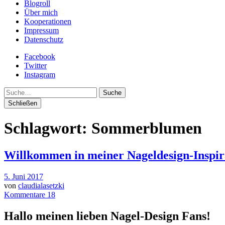
Blogroll
Über mich
Kooperationen
Impressum
Datenschutz
Facebook
Twitter
Instagram
Suche
Schließen
Schlagwort:
Sommerblumen
Willkommen in meiner Nageldesign-Inspir
5. Juni 2017
von
claudialasetzki
Kommentare 18
Hallo meinen lieben Nagel-Design Fans!