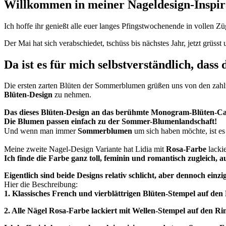
Willkommen in meiner Nageldesign-Inspir
Ich hoffe ihr genießt alle euer langes Pfingstwochenende in vollen Z
Der Mai hat sich verabschiedet, tschüss bis nächstes Jahr, jetzt grü
Da ist es für mich selbstverständlich, dass
Die ersten zarten Blüten der Sommerblumen grüßen uns von den zahlr
Blüten-Design
zu nehmen.
Das dieses Blüten-Design an das berühmte Monogram-Blüten-Canva
Die Blumen passen einfach zu der Sommer-Blumenlandschaft!
Und wenn man immer
Sommerblumen
um sich haben möchte, ist es
Meine zweite Nagel-Design Variante hat Lidia mit
Rosa-Farbe
lackie
Ich finde die Farbe ganz toll, feminin und romantisch zugleich
Eigentlich sind beide Designs relativ schlicht, aber dennoch einzig
Hier die Beschreibung:
1. Klassisches French und vierblättrigen Blüten-Stempel auf
den 
2. Alle Nägel Rosa-Farbe lackiert mit
Wellen-
Stempel auf den Rin