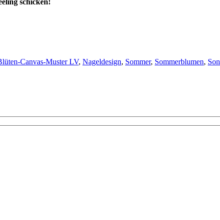
eling schicken!
lüten-Canvas-Muster LV
,
Nageldesign
,
Sommer
,
Sommerblumen
,
Son