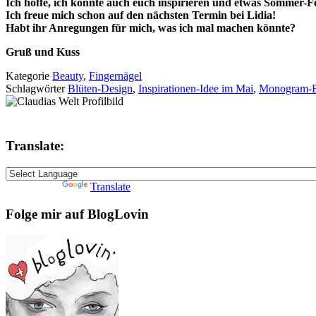
Ich hoffe, ich konnte auch euch inspirieren
und etwas Sommer-Fe
Ich freue mich schon auf den nächsten Termin bei Lidia!
Habt ihr Anregungen für mich, was ich mal machen könnte?
Gruß und Kuss
Kategorie
Beauty
,
Fingernägel
Schlagwörter
Blüten-Design
,
Inspirationen-Idee im Mai
,
Monogram-B
Translate:
Powered by
Translate
Folge mir auf BlogLovin