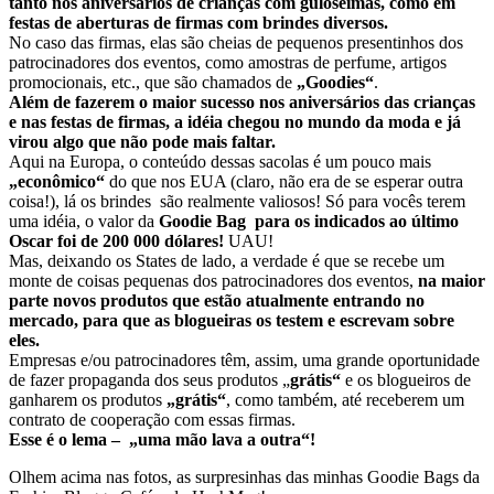
tanto nos aniversários de crianças com guloseimas, como em
festas de aberturas de firmas com brindes diversos.
No caso das firmas, elas são cheias de pequenos presentinhos dos
patrocinadores dos eventos, como amostras de perfume, artigos
promocionais, etc., que são chamados de
„Goodies“
.
Além de fazerem o maior sucesso nos aniversários das crianças
e nas festas de firmas, a idéia chegou no mundo da moda e já
virou algo que não pode mais faltar.
Aqui na Europa, o conteúdo dessas sacolas é um pouco mais
„econômico“
do que nos EUA (claro, não era de se esperar outra
coisa!), lá os brindes são realmente valiosos! Só para vocês terem
uma idéia, o valor da
Goodie Bag para os indicados ao último
Oscar foi de 200 000 dólares!
UAU!
Mas, deixando os States de lado, a verdade é que se recebe um
monte de coisas pequenas dos patrocinadores dos eventos,
na maior
parte novos produtos que estão atualmente entrando no
mercado, para que as blogueiras os testem e escrevam sobre
eles.
Empresas e/ou patrocinadores têm, assim, uma grande oportunidade
de fazer propaganda dos seus produtos „
grátis“
e os blogueiros de
ganharem os produtos
„grátis“
, como também, até receberem um
contrato de cooperação com essas firmas.
Esse é o lema – „uma mão lava a outra“!
Olhem acima nas fotos, as surpresinhas das minhas Goodie Bags da