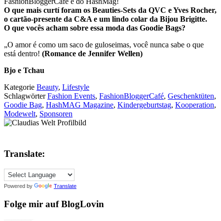
FashionBloggerCafé e do HashMag!
O que mais curtí foram os Beauties-Sets da QVC e Yves Rocher,
o cartão-presente da C&A e um lindo colar da
Bijou Brigitte
.
O que vocês acham sobre essa moda das Goodie Bags?
„O amor é como um saco de guloseimas, você nunca sabe o que
está dentro!
(Romance de Jennifer Wellen)
Bjo e Tchau
Kategorie
Beauty
,
Lifestyle
Schlagwörter
Fashion Events
,
FashionBloggerCafé
,
Geschenktüten
,
Goodie Bag
,
HashMAG Magazine
,
Kindergeburtstag
,
Kooperation
,
Modewelt
,
Sponsoren
Translate:
Powered by
Translate
Folge mir auf BlogLovin