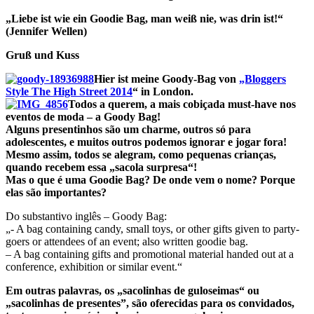
„Liebe ist wie ein Goodie Bag, man weiß nie, was drin ist!“
(Jennifer Wellen)
Gruß und Kuss
Hier ist meine Goody-Bag von
„Bloggers
Style The High Street 2014
“ in London.
Todos a querem, a mais cobiçada must-have nos
eventos de moda – a Goody Bag!
Alguns presentinhos são um charme, outros só para
adolescentes, e muitos outros podemos ignorar e jogar fora!
Mesmo assim, todos se alegram, como pequenas crianças,
quando recebem essa „sacola surpresa“!
Mas o que é uma Goodie Bag?
De onde vem o nome? Porque
elas são importantes?
Do substantivo inglês – Goody Bag:
„- A bag containing candy, small toys, or other gifts given to party-
goers or attendees of an event; also written goodie bag.
– A bag containing gifts and promotional material handed out at a
conference, exhibition or similar event.“
Em outras palavras, os „sacolinhas de guloseimas“ ou
„sacolinhas de presentes”, são oferecidas para os convidados,