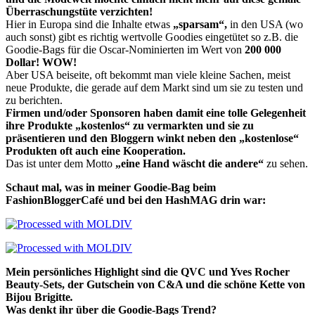
Überraschungstüte verzichten!
Hier in Europa sind die Inhalte etwas
„sparsam“,
in den USA (wo
auch sonst) gibt es richtig wertvolle Goodies eingetütet so z.B. die
Goodie-Bags für die Oscar-Nominierten im Wert von
200 000
Dollar! WOW!
Aber USA beiseite, oft bekommt man viele kleine Sachen, meist
neue Produkte, die gerade auf dem Markt sind um sie zu testen und
zu berichten.
Firmen und/oder Sponsoren haben damit eine tolle Gelegenheit
ihre Produkte „kostenlos“ zu vermarkten und sie zu
präsentieren und den Bloggern winkt neben den „kostenlose“
Produkten oft auch eine Kooperation.
Das ist unter dem Motto
„eine Hand wäscht die andere“
zu sehen.
Schaut mal, was in meiner Goodie-Bag beim
FashionBloggerCafé und bei den HashMAG drin war:
Mein persönliches Highlight sind die QVC und
Yves Rocher
Beauty-Sets, der Gutschein von C&A und die schöne Kette von
Bijou Brigitte
.
Was denkt ihr über die Goodie-Bags Trend?