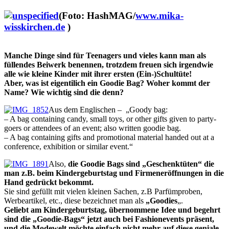
(Foto: HashMAG/
www.mika-
wisskirchen.de
)
Manche Dinge sind für Teenagers und vieles kann man als
füllendes Beiwerk benennen, trotzdem
freuen sich irgendwie
alle wie kleine Kinder mit ihrer ersten (Ein-)Schultüte!
Aber, was ist eigentilich ein Goodie Bag? Woher kommt der
Name? Wie wichtig sind die denn?
Aus
dem Englischen –
„Goody bag:
– A bag containing candy, small toys, or other gifts given to party-
goers or attendees of an event; also written goodie bag.
– A bag containing gifts and promotional material handed out at a
conference, exhibition or similar event.“
Also,
die Goodie Bags sind „Geschenktüten“ die
man z.B. beim Kindergeburtstag und Firmeneröffnungen in die
Hand gedrückt bekommt.
Sie sind gefüllt mit vielen kleinen Sachen, z.B Parfümproben,
Werbeartikel, etc., diese bezeichnet man als
„Goodies
„.
Geliebt am Kindergeburtstag, übernommene Idee und begehrt
sind die „Goodie-Bags“ jetzt auch bei Fashionevents präsent,
und die Modewelt möchte einfach nicht mehr auf diese geniale