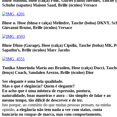
Bluse Missoni, Hose (calça) Folic, Gürtel (cinto) Hermès, Tasche 
Schuhe (sapatos) Maison Saad, Brille (óculos) Versace
Bluse u. Hose (blusa e calça) Melindre, Tasche (bolsa) DKNY, Sc
Giovanni Bruno, Brille (óculos) Versace
Bluse Dhuo (Garage), Hose (calça) Cipolla, Tasche (bolsa) MK, P
Sapathu’s, Brille (óculos) Marc Jacobs
Tunika Almerinda Maria aus Brasiien, Hose (calça) Ducci, Tasch
(lenço) Coach, Sandalen Arezzo, Brille (óculos) Dior
Ser elegante é uma bela qualidade.
Mas o que é elegância? Quem é elegante?
Eu acho que é uma mistura de expressão, postura,
naturalidade, boas maneiras e aura – tão simples de falar e ao
mesmo tempo, tão difícil de descrever e de ter.
Isto porque, ao contrário do que muitas pessoas pensam, na minha
opinião,
a elegância não tem nada a ver com status, conta
bancária ou roupas de marca, mas com comportamento,