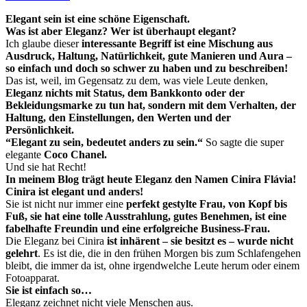
Elegant sein ist eine schöne Eigenschaft.
Was ist aber Eleganz? Wer ist überhaupt elegant?
Ich glaube dieser
interessante Begriff ist eine Mischung aus
Ausdruck, Haltung, Natürlichkeit, gute Manieren und Aura –
so einfach und doch so schwer zu haben und zu beschreiben!
Das ist, weil, im Gegensatz zu dem, was viele Leute denken,
Eleganz nichts mit Status, dem Bankkonto oder der
Bekleidungsmarke zu tun hat, sondern mit dem Verhalten, der
Haltung, den Einstellungen, den Werten und der
Persönlichkeit.
“Elegant zu sein, bedeutet anders zu sein.“
So sagte die super
elegante
Coco Chanel.
Und sie hat Recht!
In meinem Blog trägt heute Eleganz den Namen Cinira Flávia!
Cinira ist elegant und anders!
Sie ist nicht nur immer eine
perfekt gestylte Frau, von Kopf bis
Fuß, sie hat eine tolle Ausstrahlung, gutes Benehmen, ist eine
fabelhafte Freundin und eine erfolgreiche Business-Frau.
Die Eleganz bei Cinira
ist inhärent – sie besitzt es – wurde nicht
gelehrt
. Es ist die, die in den frühen Morgen bis zum Schlafengehen
bleibt, die immer da ist, ohne irgendwelche Leute herum oder einem
Fotoapparat.
Sie ist einfach so…
Eleganz zeichnet nicht viele Menschen aus.