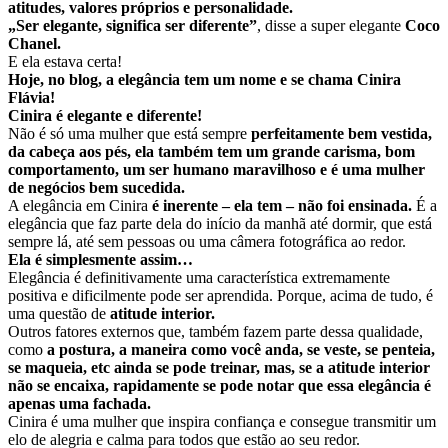
atitudes, valores próprios e personalidade.
„Ser elegante, significa ser diferente”
, disse a super elegante
Coco
Chanel.
E ela estava certa!
Hoje, no blog, a elegância tem um nome e se chama Cinira
Flávia!
Cinira é elegante e diferente!
Não é só uma mulher que está sempre
perfeitamente bem vestida,
da cabeça aos pés, ela também tem um grande carisma, bom
comportamento, um ser humano maravilhoso e é uma mulher
de negócios bem sucedida.
A elegância em Cinira
é inerente – ela tem – não foi ensinada.
É a
elegância que faz parte dela do início da manhã até dormir, que está
sempre lá, até sem pessoas ou uma câmera fotográfica ao redor.
Ela é simplesmente assim…
Elegância é definitivamente uma característica extremamente
positiva e dificilmente pode ser aprendida. Porque, acima de tudo, é
uma questão de
atitude interior.
Outros fatores externos que, também fazem parte dessa qualidade,
como
a postura, a maneira como você anda, se veste, se penteia,
se maqueia, etc ainda se pode treinar, mas, se a atitude interior
não se encaixa, rapidamente se pode notar que essa elegância é
apenas uma fachada.
Cinira é uma mulher que inspira confiança e consegue transmitir um
elo de alegria e calma para todos que estão ao seu redor.