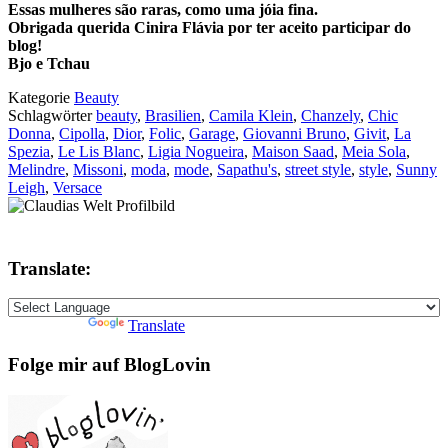
Essas mulheres são raras, como uma jóia fina.
Obrigada querida Cinira Flávia por ter aceito participar do
blog!
Bjo e Tchau
Kategorie
Beauty
Schlagwörter
beauty
,
Brasilien
,
Camila Klein
,
Chanzely
,
Chic
Donna
,
Cipolla
,
Dior
,
Folic
,
Garage
,
Giovanni Bruno
,
Givit
,
La
Spezia
,
Le Lis Blanc
,
Ligia Nogueira
,
Maison Saad
,
Meia Sola
,
Melindre
,
Missoni
,
moda
,
mode
,
Sapathu's
,
street style
,
style
,
Sunny
Leigh
,
Versace
Translate:
Powered by
Translate
Folge mir auf BlogLovin