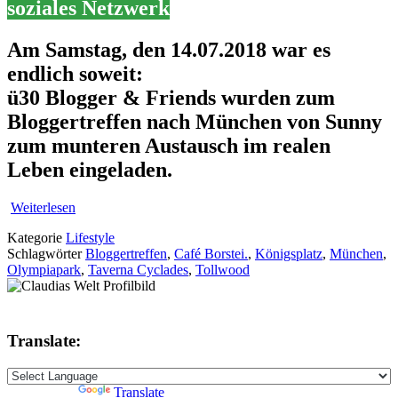
soziales Netzwerk
Am Samstag, den 14.07.2018 war es
endlich soweit:
ü30 Blogger & Friends wurden zum
Bloggertreffen nach München von Sunny
zum munteren Austausch im realen
Leben eingeladen.
Weiterlesen
Kategorie
Lifestyle
Schlagwörter
Bloggertreffen
,
Café Borstei.
,
Königsplatz
,
München
,
Olympiapark
,
Taverna Cyclades
,
Tollwood
Translate:
Powered by
Translate