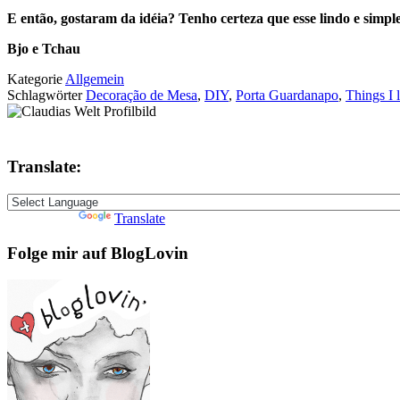
E então, gostaram da idéia? Tenho certeza que esse lindo e simp
Bjo e Tchau
Kategorie
Allgemein
Schlagwörter
Decoração de Mesa
,
DIY
,
Porta Guardanapo
,
Things I 
Translate:
Powered by
Translate
Folge mir auf BlogLovin