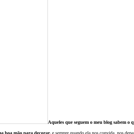
Aqueles que seguem o meu blog sabem o q
ma boa mão para decorar,
e sempre quando ela nos convida, nos depa