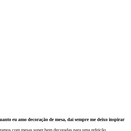
uanto eu amo decoração de mesa, daí sempre me deixo inspirar
ramos com ​​mesas super bem decoradas para uma refeição