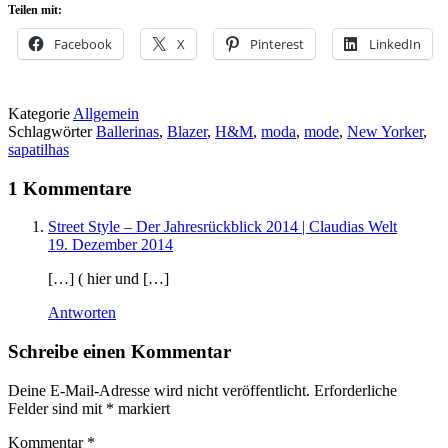
Teilen mit:
Facebook
X
Pinterest
LinkedIn
Kategorie
Allgemein
Schlagwörter
Ballerinas
,
Blazer
,
H&M
,
moda
,
mode
,
New Yorker
,
sapatilhas
1 Kommentare
Street Style – Der Jahresrückblick 2014 | Claudias Welt
19. Dezember 2014
[…] ( hier und […]
Antworten
Schreibe einen Kommentar
Deine E-Mail-Adresse wird nicht veröffentlicht.
Erforderliche
Felder sind mit
*
markiert
Kommentar
*