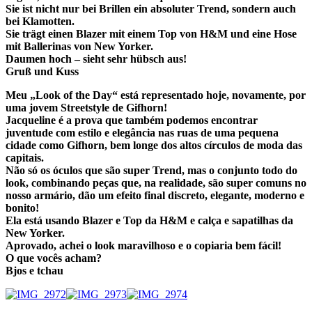
Sie ist nicht nur bei Brillen ein absoluter Trend, sondern auch
bei Klamotten.
Sie trägt einen Blazer mit einem Top von H&M und eine Hose
mit Ballerinas von New Yorker.
Daumen hoch – sieht sehr hübsch aus!
Gruß und Kuss
Meu „Look of the Day“ está representado hoje, novamente, por
uma jovem Streetstyle de Gifhorn!
Jacqueline é a prova que também podemos encontrar
juventude com estilo e elegância nas ruas de uma pequena
cidade como Gifhorn, bem longe dos altos círculos de moda das
capitais.
Não só os óculos que são super Trend, mas o conjunto
todo do
look
, combinando peças que, na realidade, são super comuns no
nosso armário, dão um efeito final discreto, elegante, moderno e
bonito!
Ela está usando Blazer e Top da H&M e calça e sapatilhas da
New Yorker.
Aprovado, achei o look maravilhoso e o copiaria bem fácil!
O que vocês acham?
Bjos e tchau