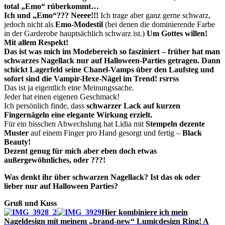
total „Emo“ rüberkommt…
Ich und „Emo“??? Neeee!!!
Ich trage aber ganz gerne schwarz,
jedoch nicht als
Emo-Modestil
(bei denen die dominierende Farbe
in der Garderobe hauptsächlich schwarz ist.)
Um Gottes willen!
Mit allem Respekt!
Das ist was mich im Modebereich so fasziniert – früher hat man
schwarzes Nagellack nur auf Halloween-Parties getragen. Dann
schickt Lagerfeld seine Chanel-Vamps über den Laufsteg und
sofort sind die Vampir-Hexe-Nägel im Trend! rsrrss
Das ist ja eigentlich eine Meinungssache.
Jeder hat einen eigenen Geschmack!
Ich persönlich finde, dass
schwarzer Lack auf kurzen
Fingernägeln eine elegante Wirkung erzielt.
Für ein bisschen Abwechslung hat Lidia mit
Stempeln dezente
Muster
auf einem Finger pro Hand gesorgt und fertig –
Black
Beauty!
Dezent genug für mich aber eben doch etwas
außergewöhnliches, oder ???!
Was denkt ihr über schwarzen Nagellack? Ist das ok oder
lieber nur auf Halloween Parties?
Gruß und Kuss
Hier kombiniere ich mein
Nageldesign mit meinem „brand-new“ Lumicdesign Ring! A