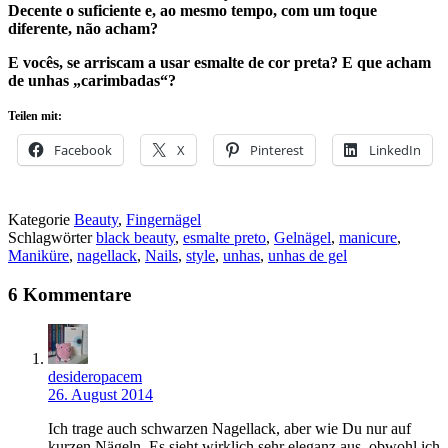
Decente o suficiente e, ao mesmo tempo, com um toque
diferente, não acham?
E vocês, se arriscam a usar esmalte de cor preta? E que acham
de unhas „carimbadas“?
Teilen mit:
Facebook
X
Pinterest
LinkedIn
Kategorie
Beauty
,
Fingernägel
Schlagwörter
black beauty
,
esmalte preto
,
Gelnägel
,
manicure
,
Maniküre
,
nagellack
,
Nails
,
style
,
unhas
,
unhas de gel
6 Kommentare
desideropacem
26. August 2014
Ich trage auch schwarzen Nagellack, aber wie Du nur auf
kurzen Nägeln. Es sieht wirklich sehr eleganz aus, obwohl ich