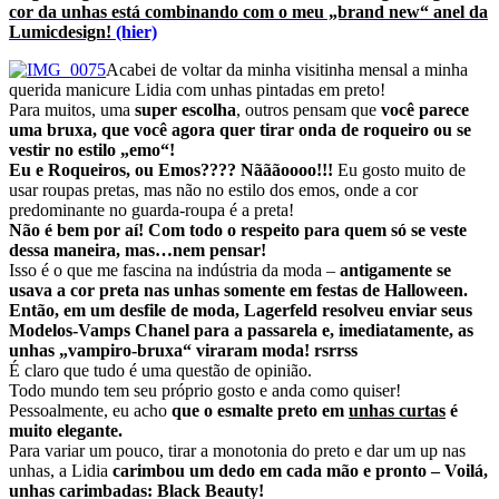
cor da unhas está combinando com o meu „brand new“ anel da
Lumicdesign!
(hier)
Acabei de voltar da minha visitinha mensal a minha
querida manicure Lidia com unhas pintadas em preto!
Para muitos, uma
super escolha
, outros pensam que
você parece
uma bruxa, que você agora quer tirar onda de roqueiro ou se
vestir no estilo „emo“!
Eu e Roqueiros, ou Emos???? Nãããoooo!!!
Eu gosto muito de
usar roupas pretas, mas não no estilo dos emos, onde a cor
predominante no guarda-roupa é a preta!
Não é bem por aí! Com todo o respeito para quem só se veste
dessa maneira, mas…nem pensar!
Isso é o que me fascina na indústria da moda –
antigamente se
usava a cor preta nas unhas somente em festas de Halloween.
Então, em um desfile de moda, Lagerfeld resolveu enviar seus
Modelos-Vamps Chanel para a passarela e, imediatamente, as
unhas „vampiro-bruxa“ viraram moda! rsrrss
É claro que tudo é uma questão de opinião.
Todo mundo tem seu próprio gosto e anda como quiser!
Pessoalmente, eu acho
que o esmalte preto em
unhas curtas
é
muito elegante.
Para variar um pouco, tirar a monotonia do preto e dar um up nas
unhas, a Lidia
carimbou um dedo em cada mão e pronto – Voilá,
unhas carimbadas: Black Beauty!