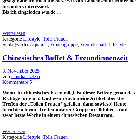
gesagt habe ich mich für diese Art von Gemeinschaft früher nie
besonders interessiert.
Bis ich eingeladen wurde …
Weiterlesen
Kategorie
Lifestyle
,
Tolle Frauen
Schlagwörter
Aquarela
,
Frauengruppe
,
Freundschaft
,
Lifestyle
Chinesisches Buffet & Freundinnenzeit
3. November 2025
von
claudialasetzki
Kommentare 5
Wenn ihr chinesisches Essen mögt, ist dieser Beitrag genau das
Richtige für euch! Und wenn euch meine Artikel über die
Treffen der „Tollen Frauen“ gefallen, dann sowieso! Heute
berichte ich vom Treffen unserer Gruppe in Oktober – und
zwar letzte Woche in einem chinesischen Restaurant.
Weiterlesen
Kategorie
Lifestyle
,
Tolle Frauen