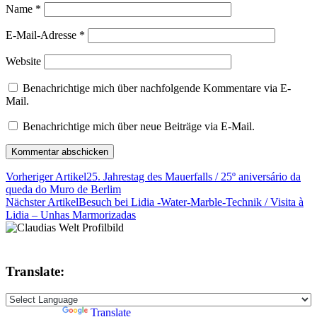
Name
*
E-Mail-Adresse
*
Website
Benachrichtige mich über nachfolgende Kommentare via E-
Mail.
Benachrichtige mich über neue Beiträge via E-Mail.
Vorheriger Artikel
25. Jahrestag des Mauerfalls / 25º aniversário da
queda do Muro de Berlim
Nächster Artikel
Besuch bei Lidia -Water-Marble-Technik / Visita à
Lidia – Unhas Marmorizadas
Translate:
Powered by
Translate