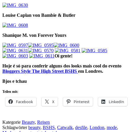
Louise Caplan von Bambie & Butler
Shanique M. von Forever Yours
Oi gente!
Hoje é só para c
onferir alguns dos looks mais cool do evento
Bloggers Style The High Street BSHS
em Londres.
Bjos e tchau
Teilen mit:
Facebook
X
Pinterest
LinkedIn
Kategorie
Beauty
,
Reisen
Schlagwörter
beauty
,
BSHS
,
Catwalk
,
desfile
,
London
,
mode
,