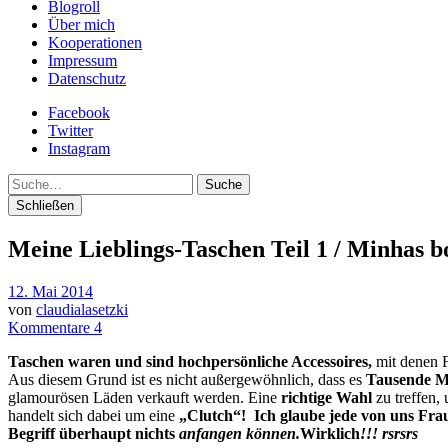
Blogroll
Über mich
Kooperationen
Impressum
Datenschutz
Facebook
Twitter
Instagram
Suche
Schließen
Meine Lieblings-Taschen Teil 1 / Minhas bo
12. Mai 2014
von
claudialasetzki
Kommentare 4
Taschen
waren und sind
hochpersönliche Accessoires,
mit denen 
Aus diesem Grund ist es nicht außergewöhnlich, dass es
Tausende M
glamourösen Läden verkauft werden. Eine
richtige Wahl
zu treffen,
handelt sich dabei um eine
„Clutch“! Ich glaube jede von uns Fra
Begriff überhaupt nichts
anfangen können
.
Wirklich
!!! rsrsrs