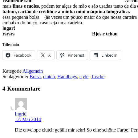
realmente são
! As
clu
mais
finas e moles
, podem ter alças de mão e são usadas tanto d
batom, cartão de crédito e a 
essa pequena bolsa (às vezes um pouco maior do que nossa carteira 
embaixo do braço, caso seja uma carteira
lugar
rsrsrs Bjos e tchau
Teilen mit:
Facebook
X
Pinterest
LinkedIn
Kategorie
Allgemein
Schlagwörter
Bolsa
,
clutch
,
Handbags
,
style
,
Tasche
4 Kommentare
Ingrid
12. Mai 2014
Die envelope clutch gefällt mir sehr! So eine schöne Farbe! Pe