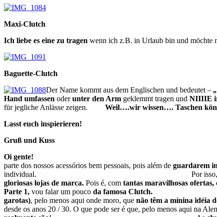
Maxi-Clutch
Ich liebe es eine zu tragen
wenn ich z.B. in Urlaub bin und möchte 
Baguette-Clutch
Der Name kommt aus dem Englischen und bedeutet
–
„
Hand umfassen
oder
unter den Arm
geklemmt tragen und
NI
für jegliche Anlässe zeigen.
Weil….wir wissen….
Taschen könn
Lasst euch inspierieren!
Gruß und Kuss
Oi gente!
Como já escreví, anterio
parte dos nossos acessórios bem pessoais, pois além de
guardarem i
individual. Por isso, não é de estr
gloriosas lojas de marca.
Pois é, com
tantas maravilhosas ofertas, e
Parte 1,
vou falar um pouco
da famosa Clutch
garotas)
, pelo menos aqui onde moro, que
não têm a mínina idéia do
desde os anos 20 / 30. O que pode ser é que, pelo menos aqui na Al