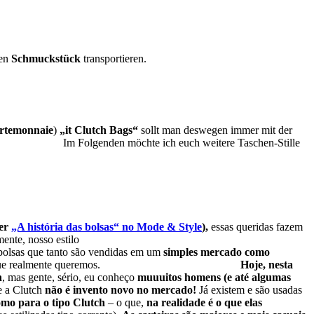
nen
Schmuckstück
transportieren.
ortemonnaie
)
„it Clutch Bags“
sollt man deswegen immer mit der
ssen!
Im Folgenden möchte ich euch weitere Taschen-Stille
er
„A história das bolsas“ no Mode & Style
),
essas queridas fazem
mente, nosso estilo
bolsas que tanto são vendidas em um
simples mercado como
amente aquela que realmente queremos.
Hoje, nesta
h
, mas gente, sério, eu conheço
muuuitos homens (e até algumas
lutch
não é invento novo no mercado!
Já existem e são usadas
omo para o tipo Clutch
– o que,
na realidade é o que elas