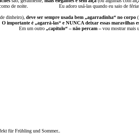
tches
são, geralmente,
mais elegantes e sem alça
(ou algumas com alças
e dia como de noite. Eu adoro usá-las quando eu saio de férias 
minha mini máquina fotográfica
de dinheiro),
deve ser sempre usada bem „agarradinha“ no corpo
(
.
O importante é „agarrá-las“ e NUNCA deixar essas maravilhas 
!
Em um outro
„capítulo“ – não percam –
vou mostrar mais u
rfekt für Frühling und Sommer..