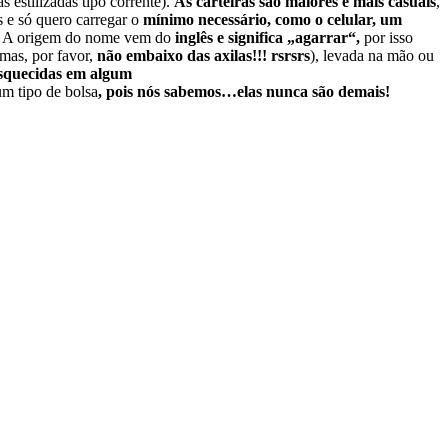
 estilizadas tipo corrente).
As carteiras são maiores e mais casuais
,
e só quero carregar o
mínimo necessário, como o celular, um
.
A origem do nome vem do
inglês e significa „agarrar“,
por isso
mas, por favor,
não embaixo das axilas!!! rsrsrs
), levada na mão ou
esquecidas em algum
m tipo de bolsa
, pois nós sabemos…elas nunca são demais!