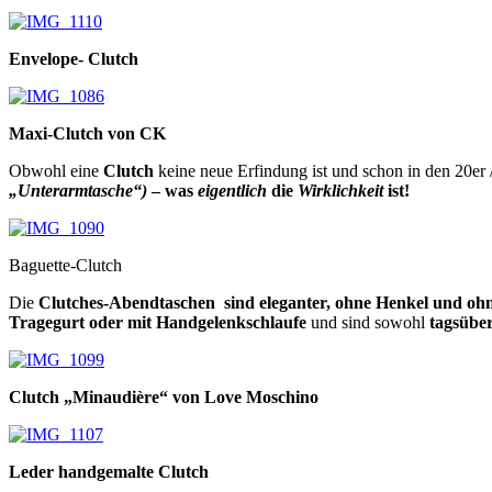
Envelope- Clutch
Maxi-Clutch von CK
Obwohl eine
Clutch
keine neue Erfindung ist und schon in den 20er 
„Unterarmtasche“)
– w
as
eigentlich
die
Wirklichkei
t
ist!
Baguette-Clutch
Die
Clutches-Abendtaschen
sind eleganter, ohne Henkel und oh
Tragegurt oder mit Handgelenkschlaufe
und sind sowohl
tagsüber
Clutch „Minaudière“ von Love Moschino
Leder handgemalte Clutch