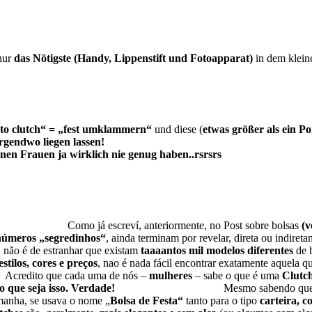
nur
das Nötigste
(Handy, Lippenstift und Fotoapparat)
in dem klei
to clutch“ = „fest umklammern“
und diese (
etwas größer als ein P
IIIE irgendwo liegen la
en Frauen ja wirklich nie genug haben..rsrsrs
rmente, no Post sobre bolsas
(v
números „segredinhos“
, ainda terminam por revelar, direta ou indireta
anhar que existam
taaaantos mil modelos diferentes
de 
stilos, cores e preços
, nao é nada fácil encontrar exat
.
Acredito que cada uma de nós –
mulheres
– sabe o que é uma
Clutc
 que seja isso.
Verdade!
Mesmo sabendo que a C
emanha, se usava o nome „
Bolsa de Festa“
tanto para o tipo
carteira, c