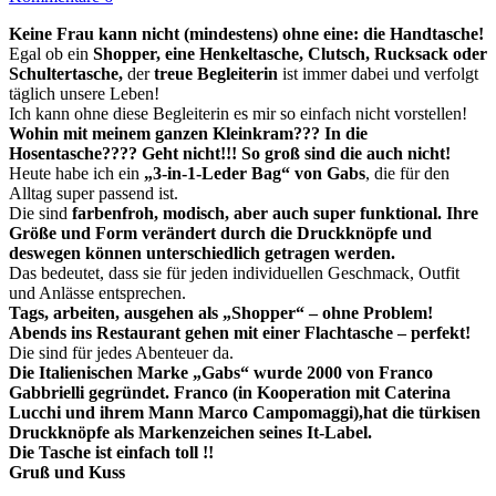
Keine Frau kann nicht (mindestens) ohne eine: die Handtasche!
Egal ob ein
Shopper, eine Henkeltasche, Clutsch, Rucksack oder
Schultertasche,
der
treue Begleiterin
ist immer dabei und verfolgt
täglich unsere Leben!
Ich kann ohne diese Begleiterin es mir so einfach nicht vorstellen!
Wohin mit meinem ganzen Kleinkram??? In die
Hosentasche???? Geht nicht!!! So groß sind die auch nicht!
Heute habe ich ein
„3-in-1-Leder Bag“ von Gabs
, die für den
Alltag super passend ist.
Die sind
farbenfroh, modisch, aber auch super funktional.
Ihre
Größe und Form verändert durch die Druckknöpfe und
deswegen können unterschiedlich getragen werden.
Das bedeutet, dass sie für jeden individuellen Geschmack, Outfit
und Anlässe entsprechen.
Tags, arbeiten, ausgehen als „Shopper“ – ohne Problem!
Abends ins Restaurant gehen mit einer Flachtasche – perfekt!
Die sind für jedes Abenteuer da.
Die Italienischen Marke „Gabs“ wurde 2000 von Franco
Gabbrielli gegründet. Franco (in Kooperation mit Caterina
Lucchi und ihrem Mann Marco Campomaggi),hat die türkisen
Druckknöpfe als Markenzeichen seines It-Label.
Die Tasche ist einfach toll !!
Gruß und Kuss