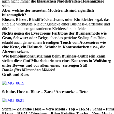
auch nicht immer
die klassischen Nadelstreifen-Hosenanzüge
sein.
Aber welche der neuesten Modetrends sind eigentlich
bürotauglich?
Blusen, Blazer, Bleistiftröcke, Jeans, oder Etuikleider
: egal, das
sind alle wichtigste Kleidungsstücke einer Business-Garderobe und
dürfen in keinem gut sortierten Kleiderschrank fehlen.
Nichts gegen die Evergreens Farbtöne der Businessmode wie
Grau, Schwarz oder Beige,
aber das perfekte Styling fürs Büro
erlaubt auch gerne
einen trendigen Touch von Accessoires wie
eine Kette, ein Halstuch, Schuhe in Kontrastfarben usw., die
Akzente setzen.
Wie kombinationslustig man beim Business-Outfit sein kann,
stellen diese fünf
Mitarbeiterinnen
eines Konzerns in Wolfsburg
unter Beweis und vor allem eines: sie zeigen Stil!
Danke fürs Mitmachen
Mädels
!
Gruß und Kuss
Schuhe, Hose u. Bluse – Zara / Accessorize – Bette
Stiefel – Zalando/ Hose – Vero Moda / Top – H&M / Schal – Pimk
Blazer – H&M / Ohrringe – Bijou Brigitte/ Tasche – Vero Moda