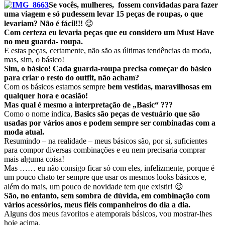
Se vocês, mulheres, fossem convidadas para fazer
uma viagem e só pudessem levar 15 peças de roupas, o que
levariam? Não é fácil!!!
😉
Com certeza eu levaria peças que eu considero um Must Have
no meu guarda- roupa.
E estas peças, certamente, não são as últimas tendências da moda,
mas, sim, o básico!
Sim, o básico! Cada guarda-roupa precisa começar do básico
para criar o resto do outfit, não acham?
Com os básicos estamos sempre
bem vestidas, maravilhosas em
qualquer hora e ocasião!
Mas qual é mesmo a interpretação de „Basic“ ???
Como o nome indica,
Basics são peças de vestuário que são
usadas por vários anos e podem sempre ser combinadas com a
moda atual.
Resumindo – na realidade – meus básicos são, por si, suficientes
para compor diversas combinações e eu nem precisaria comprar
mais alguma coisa!
Mas …… eu não consigo ficar só com eles, infelizmente, porque é
um pouco chato ter sempre que usar os mesmos looks básicos e,
além do mais, um pouco de novidade tem que existir! 😉
São, no entanto, sem sombra de dúvida, em combinação com
vários acessórios, meus fiéis companheiros do dia a dia.
Alguns dos meus favoritos e atemporais básicos, vou mostrar-lhes
hoje acima.