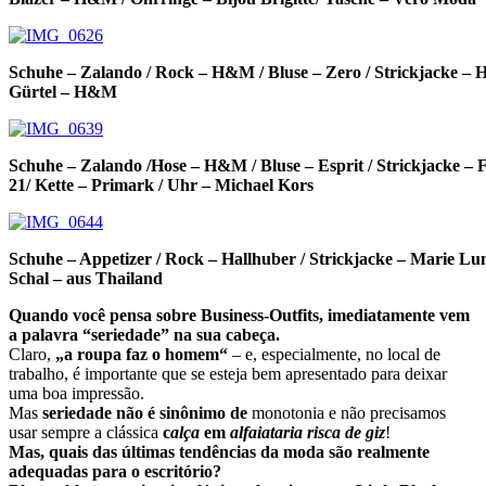
Schuhe – Zalando / Rock – H&M / Bluse – Zero / Strickjacke –
Gürtel – H&M
Schuhe – Zalando /Hose – H&M / Bluse – Esprit / Strickjacke – 
21/ Kette – Primark / Uhr – Michael Kors
Schuhe – Appetizer / Rock – Hallhuber / Strickjacke – Marie L
Schal – aus Thailand
Quando você pensa sobre Business-Outfits, imediatamente vem
a palavra “seriedade” na sua cabeça.
Claro,
„a roupa faz o homem“
– e, especialmente, no local de
trabalho, é importante que se esteja bem apresentado para deixar
uma boa impressão.
Mas
seriedade não é sinônimo de
monotonia e não precisamos
usar sempre a clássica
c
alça
em
alfaiataria risca de giz
!
Mas, quais das últimas tendências da moda são realmente
adequadas para o escritório?