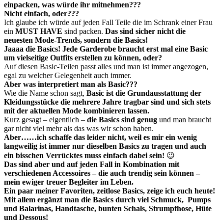
einpacken, was würde ihr mitnehmen???
Nicht einfach, oder???
Ich glaube ich würde auf jeden Fall Teile die im Schrank einer Frau
ein
MUST HAVE
sind packen.
Das sind sicher nicht die
neuesten Mode-Trends, sondern die Basics!
Jaaaa die Basics! Jede Garderobe braucht erst mal eine Basic
um vielseitige Outfits erstellen zu können, oder?
Auf diesen Basic-Teilen passt alles und man ist immer angezogen,
egal zu welcher Gelegenheit auch immer.
Aber was interpretiert man als Basic???
Wie die Name schon sagt,
Basic ist die
Grundausstattung der
Kleidungsstücke die mehrere Jahre tragbar sind und sich stets
mit der aktuellen Mode kombinieren lassen.
Kurz gesagt – eigentlich –
die Basics sind genug
und man braucht
gar nicht viel mehr als das was wir schon haben.
Aber……ich schaffe das leider nicht, weil es mir ein wenig
langweilig ist immer nur dieselben Basics zu tragen und auch
ein bisschen Verrücktes muss einfach dabei sein!
😉
Das sind aber und auf jeden Fall in Kombination mit
verschiedenen Accessoires – die auch trendig sein können –
mein ewiger treuer Begleiter im Leben.
Ein paar meiner Favoriten, zeitlose Basics, zeige ich euch heute!
Mit allem ergänzt man die Basics durch
viel Schmuck,
Pumps
und Balarinas, Handtasche, bunten Schals, Strumpfhose, Hüte
und Dessous!