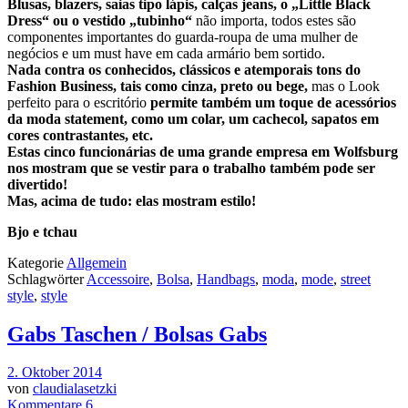
Blusas, blazers, saias tipo lápis, calças jeans, o „Little Black
Dress“ ou o vestido „tubinho“
não importa, todos estes são
componentes importantes do guarda-roupa de uma mulher de
negócios e um must have em cada armário bem sortido.
Nada contra os conhecidos, clássicos e atemporais tons do
Fashion Business
, tais como cinza, preto ou bege,
mas o Look
perfeito para o escritório
permite também um toque de acessórios
da moda statement, como um colar, um cachecol, sapatos em
cores contrastantes, etc.
Estas cinco funcionárias de uma grande empresa em Wolfsburg
nos mostram
que se vestir para o trabalho também pode ser
divertido!
Mas, acima de tudo: elas mostram estilo!
Bjo e tchau
Kategorie
Allgemein
Schlagwörter
Accessoire
,
Bolsa
,
Handbags
,
moda
,
mode
,
street
style
,
style
Gabs Taschen / Bolsas Gabs
2. Oktober 2014
von
claudialasetzki
Kommentare 6