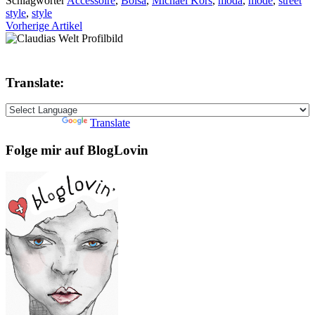
Schlagwörter
Accessoire
,
Bolsa
,
Michael Kors
,
moda
,
mode
,
street
style
,
style
Vorherige Artikel
Translate:
Powered by
Translate
Folge mir auf BlogLovin