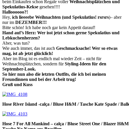
beim Einkaufen schon Regale voller
Weihnachtsplätzchen und
Spekulatius-Kekse
gesehen!!!!
Halloooooo?!
Hey,
ich lieeeebe Weihnachten (und Spekulatius! rsrsrs
)– aber
nur im
DEZEMBER!!!
Bitte schön! Ich habe noch gar kein Appetit darauf!
Hand auf’s Herz: Wer isst jetzt schon gerne Spekulatius und
Lebkuchenherzen?
Aber, was tun?
Wie auch immer, das ist auch
Geschmacksache! Wer so etwas
mag, ist ab jetzt glücklich!
Aber im Blog ist es endlich mal wieder Zeit – nicht für
Weihnachtsplätzchen, sondern für
Styling-Ideen für den
September-Look.
So hier nun also die letzten Outfits, die ich bei meinen
Freundinnen und bei der Arbeit trug!
Gruß und Kuss
Hose River Island -calça / Bluse H&M / Tasche Kate Spade / Bal
Hose 7 For All Mankind – calça / Bluse Street One / Blazer H&M
Tasche No Name aus Brasilien