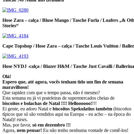
Hose Zara – calça / Bluse Mango / Tasche Furla / Loafers „& Ot
Stories“
Cape Topshop / Hose Zara – calça / Tasche Louis Vuitton / Balle
Hose NYDJ -calça / Blazer H&M / Tasche Just Cavalli / Balleri
Olá!
Espero que, até agora, vocês tenham tido um fim de semana
maravilhoso!
Que rapidez com que o tempo passa, não é mesmo?
Esta semana eu já vi prateleiras de supermercados cheias de
biscoitos e bolachas de Natal !!!! Helloooooo!
!!!
Ei gente, eu adoro Natal e
biscoitos Spekulatius também
(biscoitos
típicos que só são vendidos aqui na Europa – eu acho – na época do
Natal)! rsrsrs.
Mas, por favor,
só em dezembro !!!
Agora,
nem pensar!
Eu não tenho nenhuma vontade de comê-los!