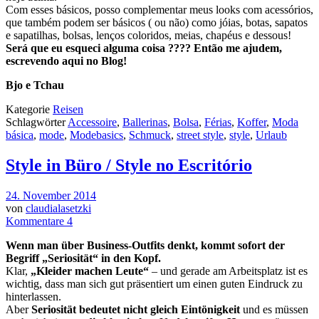
Com esses básicos, posso
complementar
meus
looks com acessórios,
que também podem ser básicos ( ou não) como
jóias
, botas,
sapatos
e
sapatilhas
, bolsas,
lenços coloridos
, meias, chapéus
e
dessous
!
Será que eu
esqueci alguma coisa
????
Então me ajudem,
escrevendo aqui no Blog!
Bjo e Tchau
Kategorie
Reisen
Schlagwörter
Accessoire
,
Ballerinas
,
Bolsa
,
Férias
,
Koffer
,
Moda
básica
,
mode
,
Modebasics
,
Schmuck
,
street style
,
style
,
Urlaub
Style in Büro / Style no Escritório
24. November 2014
von
claudialasetzki
Kommentare 4
Wenn man über Business-Outfits denkt, kommt sofort der
Begriff „Seriosität“ in den Kopf.
Klar,
„Kleider machen Leute“
– und gerade am Arbeitsplatz ist es
wichtig, dass man sich gut präsentiert um einen guten Eindruck zu
hinterlassen.
Aber
Seriosität bedeutet nicht gleich Eintönigkeit
und es müssen