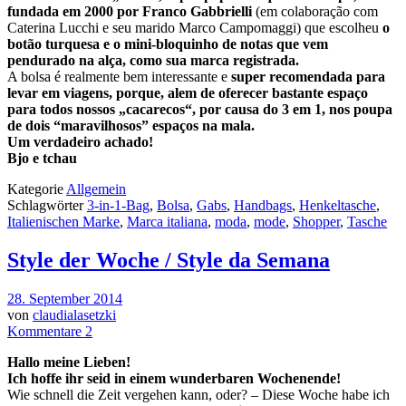
fundada em 2000 por Franco Gabbrielli
(em colaboração com
Caterina Lucchi e seu marido Marco Campomaggi) que escolheu
o
botão turquesa e o mini-bloquinho de notas que vem
pendurado na alça, como sua
marca registrada.
A bolsa é realmente bem interessante e
super recomendada para
levar em viagens, porque, alem de oferecer bastante espaço
para todos nossos „cacarecos“, por causa do 3 em 1, nos poupa
de dois “maravilhosos” espaços na mala.
Um verdadeiro achado!
Bjo e tchau
Kategorie
Allgemein
Schlagwörter
3-in-1-Bag
,
Bolsa
,
Gabs
,
Handbags
,
Henkeltasche
,
Italienischen Marke
,
Marca italiana
,
moda
,
mode
,
Shopper
,
Tasche
Style der Woche / Style da Semana
28. September 2014
von
claudialasetzki
Kommentare 2
Hallo meine Lieben!
Ich hoffe ihr seid in einem wunderbaren Wochenende!
Wie schnell die Zeit vergehen kann, oder? – Diese Woche habe ich