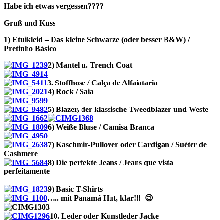
Habe ich etwas vergessen????
Gruß und Kuss
1) Etuikleid – Das kleine Schwarze (oder besser B&W) /
Pretinho Básico
2) Mantel u. Trench Coat
3. Stoffhose / Calça de Alfaiataria
4)
Rock
/ Saia
5) Blazer, der klassische Tweedblazer und Weste
6) Weiße Bluse / Camisa Branca
7) Kaschmir-Pullover oder Cardigan / Suéter de
Cashmere
8) Die perfekte Jeans / Jeans que vista
perfeitamente
9) Basic T-Shirts
….. mit Panamá Hut, klar!!! 😉
10. Leder oder
Kunstleder
Jacke