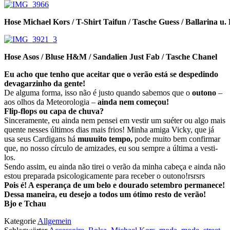
Hose Michael Kors / T-Shirt Taifun / Tasche Guess / Ballarina u. 
Hose Asos / Bluse H&M / Sandalien Just Fab / Tasche Chanel
Eu acho que tenho que aceitar que o verão está se despedindo
devagarzinho da gente!
De alguma forma, isso não é justo quando sabemos que o
outono
–
aos olhos da Meteorologia –
ainda nem começou!
Flip-flops ou capa de chuva?
Sinceramente, eu ainda nem pensei em vestir um suéter ou algo mais
quente nesses últimos dias mais frios! Minha amiga Vicky, que já
usa seus Cardigans há
muuuito tempo,
pode muito bem confirmar
que, no nosso círculo de amizades, eu sou sempre a última a vesti-
los.
Sendo assim, eu ainda não tirei o verão da minha cabeça e ainda não
estou preparada psicologicamente para receber o outono!rsrsrs
Pois é! A esperança de um belo e dourado setembro permanece!
Dessa maneira, eu desejo a todos um ótimo resto de verão!
Bjo e Tchau
Kategorie
Allgemein