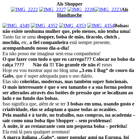
Als Shopper
Als
Handtasche
Bolsas:
não existe nenhuma mulher que, pelo menos, não tenha uma!
Tanto faz se uma
shopper, bolsa de mão, tiracolo, clutch ,
mochila,
etc,
a fiel companheira
está sempre presente,
acompanhando nosso dia-a-dia!
Eu não posso me imaginar sem essa companheira!
O que fazer com tudo o que eu carrego??? Colocar no bolso da
calça ???? Não dá !!! Tão grande ele não é!
rsrsrs
Hoje eu vou mostrar aqui no blog uma
„3-em-1 Bag“ de couro da
Gabs
, que é super adequada para o uso diário.
Elas são
coloridas, modernas, mas também super funcionais.
O mais interessante é que o seu tamanho e a sua forma podem
ser alterados através dos botões de pressão que se localizam ao
lado e no fundo das bolsas.
Isso significa que, além de se ter
3 bolsas em uma, usando gosto e
criatividade, elas se adaptam a quase todas as ocasiões.
Pela manhã e à tarde, no trabalho, nas compras, na academia –
sair como uma bolsa tipo Shopper – sem problemas!
À noite, ir ao restaurante com um pequena bolsa – perfeita!
Ela está lá para qualquer aventura!
A marca italiana „Gabs“, super popular aqui na Europa, foi