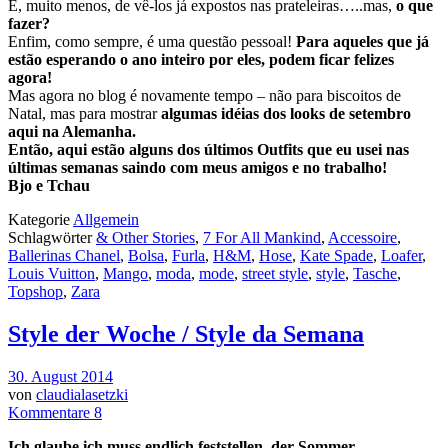
E, muito menos, de vê-los já expostos nas prateleiras…..mas,
o que
fazer?
Enfim, como sempre, é uma questão pessoal!
Para aqueles que já
estão esperando o ano inteiro por eles, podem ficar felizes
agora!
Mas agora no blog é novamente tempo – não para biscoitos de
Natal, mas para mostrar
algumas idéias dos looks de setembro
aqui na Alemanha.
Então, aqui estão alguns dos últimos Outfits que eu usei nas
últimas semanas saindo com meus amigos e no trabalho!
Bjo e Tchau
Kategorie
Allgemein
Schlagwörter
& Other Stories
,
7 For All Mankind
,
Accessoire
,
Ballerinas Chanel
,
Bolsa
,
Furla
,
H&M
,
Hose
,
Kate Spade
,
Loafer
,
Louis Vuitton
,
Mango
,
moda
,
mode
,
street style
,
style
,
Tasche
,
Topshop
,
Zara
Style der Woche / Style da Semana
30. August 2014
von
claudialasetzki
Kommentare 8
Ich glaube ich muss endlich feststellen, der Sommer