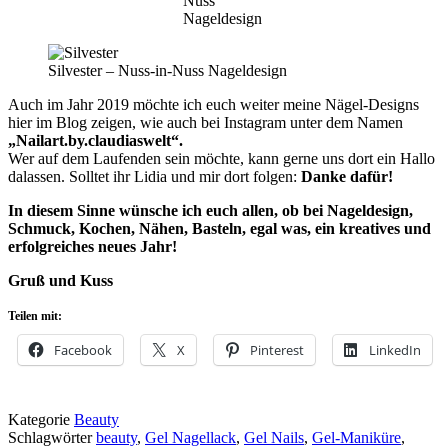
Nuss
Nageldesign
Silvester – Nuss-in-Nuss Nageldesign
Auch im Jahr 2019 möchte ich euch weiter meine Nägel-Designs
hier im Blog zeigen, wie auch bei Instagram unter dem Namen
„Nailart.by.claudiaswelt“.
Wer auf dem Laufenden sein möchte, kann gerne uns dort ein Hallo
dalassen. Solltet ihr Lidia und mir dort folgen:
Danke dafür!
In diesem Sinne wünsche ich euch allen, ob bei Nageldesign,
Schmuck, Kochen, Nähen, Basteln, egal was, ein kreatives und
erfolgreiches neues Jahr!
Gruß und Kuss
Teilen mit:
Facebook
X
Pinterest
LinkedIn
Kategorie
Beauty
Schlagwörter
beauty
,
Gel Nagellack
,
Gel Nails
,
Gel-Maniküre
,