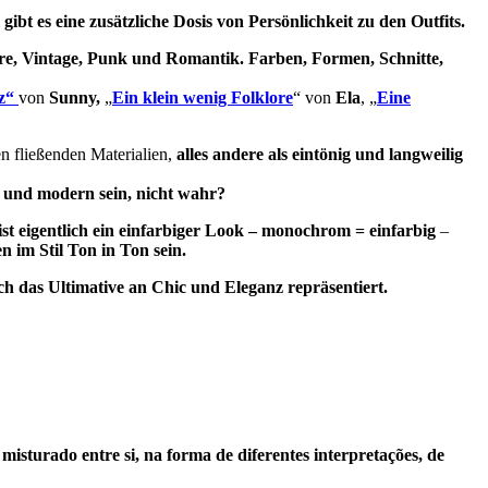
bt es eine zusätzliche Dosis von Persönlichkeit zu den Outfits.
ore, Vintage, Punk und
Romantik
. Farben, Formen, Schnitte,
rz“
von
Sunny,
„
Ein klein wenig Folklore
“ von
Ela
, „
Eine
ten fließenden Materialien,
alles andere als eintönig und langweilig
h und modern sein, nicht wahr?
 eigentlich ein einfarbiger Look –
monochrom = einfarbig
–
 im Stil Ton in Ton sein.
das Ultimative an Chic und Eleganz repräsentiert.
sturado entre si, na forma de diferentes interpretações, de