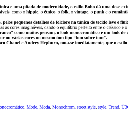
tnica e uma pitada de modernidade, o estilo Boho dá uma dose ext
áveis
, como o
hippie
, o
étnico
, o
folk
, o
vintage
, o
punk
e o
românti
, pelos pequenos detalhes
de
folclore na túnica de tecido leve e fl
as cores imagináveis, dando o equilíbrio perfeito entre o clássico e 
ranco“ como muitos pensam, o look monocromático é um look de um 
or ou várias cores no mesmo tom tipo “tom sobre tom”.
co Chanel e Audrey Hepburn,
nota-se imediatamente, que o esti
onocromático
,
Mode. Moda
,
Monochrom
,
street style
,
style
,
Trend
,
Ü30