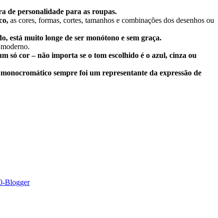
ra de personalidade para as roupas.
co,
as cores, formas, cortes, tamanhos e combinações dos desenhos ou
uido, está muito longe de ser monótono e sem graça.
o moderno.
só cor – não importa se o tom escolhido é o azul, cinza ou
lo monocromático sempre foi um representante da expressão de
-Blogger