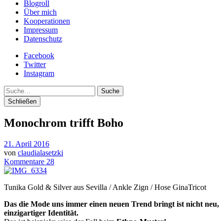
Blogroll
Über mich
Kooperationen
Impressum
Datenschutz
Facebook
Twitter
Instagram
Suche
Schließen
Monochrom trifft Boho
21. April 2016
von
claudialasetzki
Kommentare 28
Tunika Gold & Silver aus Sevilla / Ankle Zign / Hose GinaTricot
Das die Mode uns immer einen neuen Trend bringt ist nicht neu,
einzigartiger Identität.