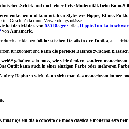
nischen-Schick und noch einer Prise Modernität, beim Boho-Stil gi
reren einfachen und komfortablen Styles wie Hippie,
Ethno
, Folkl
ichsten Geschmäcker und Verwendungsanlässe.
ir bei den Mädels von
ü30 Blogger
:
die
„
Hippie-Tunika in schwa
“
von
Annemarie.
er durch die kleinen
folkloristischen Details in der Tunika
, aus leich
arben funktioniert und
kann die perfekte Balance zwischen klassisc
eiß“ gehalten sein muss, wie viele denken, sondern monochrom ist
Das Outfit kann auch in einer einzigen Farbe oder mehreren Farben
udrey Hepburn wirft, dann sieht man das monochrom immer noch 
ils
mas hoje em dia o conceito de moda clássica e moderna está bem mi