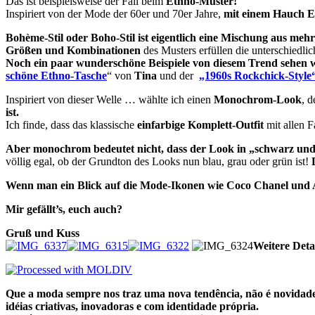
Das ist beispielsweise der Fall beim
Ethno-Muster!
Inspiriert von der Mode der 60er und 70er Jahre,
mit einem Hauch Eth
Bohème-Stil oder Boho-Stil ist eigentlich eine Mischung aus meh
Größen und Kombinationen
des Musters erfüllen die unterschiedl
Noch ein paar wunderschöne Beispiele von diesem Trend sehen w
schöne Ethno-Tasche
“ von
Tina
und der
„1960s Rockchick-Style
Inspiriert von dieser Welle … wählte ich einen
Monochrom-Look
, d
ist.
Ich finde, dass das klassische
einfarbige Komplett-Outfit
mit allen F
Aber monochrom bedeutet nicht, dass der Look in „schwarz und w
völlig egal, ob der Grundton des Looks nun blau, grau oder grün ist!
Wenn man ein Blick auf die Mode-Ikonen wie Coco Chanel und A
Mir gefällt’s, euch auch?
Gruß und Kuss
Weitere Deta
Que a moda sempre nos traz uma nova tendência, não é novidade, 
idéias criativas, inovadoras e com identidade própria.