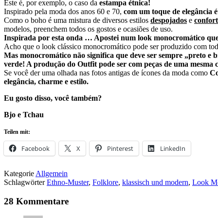
Este é, por exemplo, o caso da
estampa étnica!
Inspirado pela moda dos anos 60 e 70,
com um toque de elegância é
Como o boho é uma mistura de diversos estilos
despojados
e
confort
modelos, preenchem todos os gostos e ocasiões de uso.
Inspirada por esta onda … Apostei num look monocromático que
Acho que o look clássico monocromático pode ser produzido com todas 
Mas monocromático não significa que deve ser sempre „preto e b
verde! A produção do Outfit pode ser com peças de uma mesma c
Se você der uma olhada nas fotos antigas de ícones da moda como
Co
elegância, charme e estilo.
Eu gosto disso, você também?
Bjo e Tchau
Teilen mit:
Facebook
X
Pinterest
LinkedIn
Kategorie
Allgemein
Schlagwörter
Ethno-Muster
,
Folklore
,
klassisch und modern
,
Look M
28 Kommentare