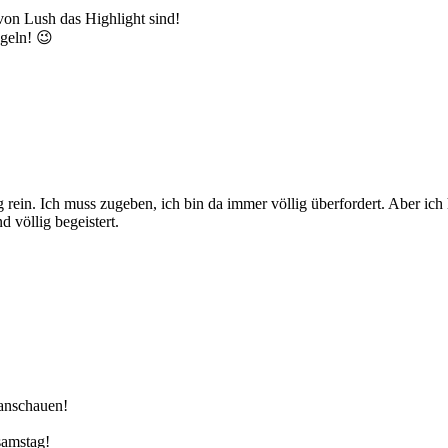
von Lush das Highlight sind!
ugeln! 😉
ein. Ich muss zugeben, ich bin da immer völlig überfordert. Aber ich ha
völlig begeistert.
 anschauen!
samstag!