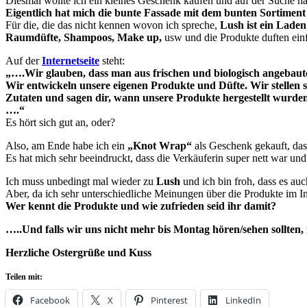
Diesmal wollte ich ein kleines Geschenk kaufen und auf der Suche h
Eigentlich hat mich die bunte Fassade mit dem bunten Sortiment 
Für die, die das nicht kennen wovon ich spreche,
Lush ist ein Lade
Raumdüfte, Shampoos, Make up,
usw und die Produkte duften einfa
Auf der
Internetseite
steht:
„….Wir glauben, dass man aus frischen und biologisch angebaute
Wir entwickeln unsere eigenen Produkte und Düfte. Wir stellen 
Zutaten und sagen dir, wann unsere Produkte hergestellt wurden
….“
Es hört sich gut an, oder?
Also, am Ende habe ich ein
„Knot Wrap“
als Geschenk gekauft, da
Es hat mich sehr beeindruckt, dass die Verkäuferin super nett war un
Ich muss unbedingt mal wieder zu
Lush
und ich bin froh, dass es auc
Aber, da ich sehr unterschiedliche Meinungen über die Produkte im In
Wer kennt die Produkte und wie zufrieden seid ihr damit?
…..Und falls wir uns nicht mehr bis Montag hören/sehen sollten
Herzliche Ostergrüße und Kuss
Teilen mit:
Facebook
X
Pinterest
LinkedIn