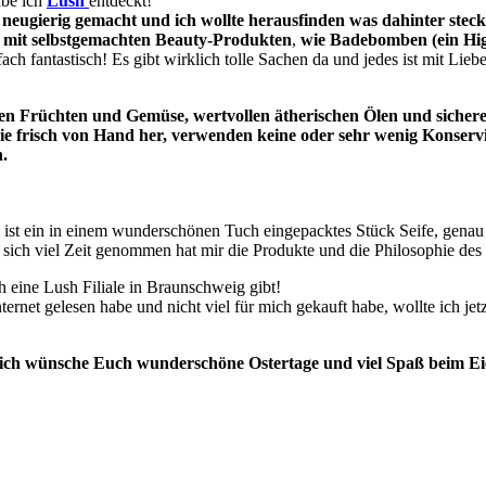
abe ich
Lush
entdeckt!
neugierig gemacht und ich wollte herausfinden was dahinter steck
n mit selbstgemachten Beauty-Produkten
,
wie Badebomben (ein High
ch fantastisch! Es gibt wirklich tolle Sachen da und jedes ist mit Lie
n Früchten und Gemüse, wertvollen ätherischen Ölen und sicheren
sie frisch von Hand her, verwenden keine oder sehr wenig Konser
.
s ist ein in einem wunderschönen Tuch eingepacktes Stück Seife, gen
d sich viel Zeit genommen hat mir die Produkte und die Philosophie des
h eine Lush Filiale in Braunschweig gibt!
ternet gelesen habe und nicht viel für mich gekauft habe, wollte ich je
, ich wünsche Euch wunderschöne Ostertage und viel Spaß beim Ei