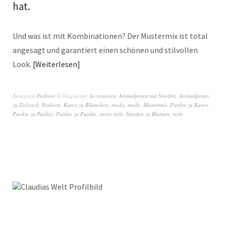
hat.
Und was ist mit Kombinationen? Der Mustermix ist total
angesagt und garantiert einen schönen und stilvollen
Look.
Weiterlesen
Kategorie
Fashion
Schlagwörter
Accessoires
,
Animalprints mit Streifen
,
Animalprints
zu Zickzack
,
Fashion
,
Karos zu Blümchen
,
moda
,
mode
,
Mustermix
,
Punkte zu Karos
,
Punkte zu Paisley
,
Punkte zu Punkte
,
street style
,
Streifen zu Blumen
,
style