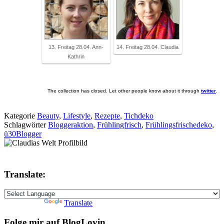
13. Freitag 28.04. Ann-
14. Freitag 28.04. Claudia
Kathrin
The collection has closed. Let other people know about it through
twitter
.
Kategorie
Beauty
,
Lifestyle
,
Rezepte
,
Tichdeko
Schlagwörter
Bloggeraktion
,
Frühlingfrisch
,
Frühlingsfrischedeko
,
ü30Blogger
Translate:
Powered by
Translate
Folge mir auf BlogLovin