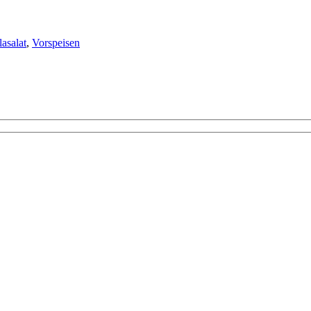
asalat
,
Vorspeisen