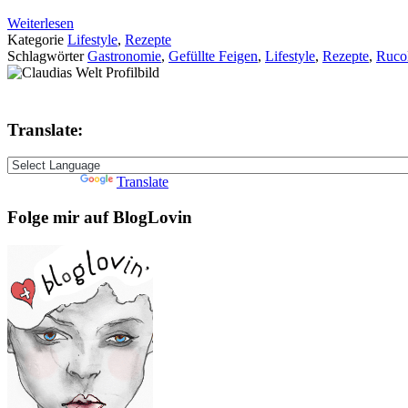
Weiterlesen
Kategorie
Lifestyle
,
Rezepte
Schlagwörter
Gastronomie
,
Gefüllte Feigen
,
Lifestyle
,
Rezepte
,
Rucol
Translate:
Powered by
Translate
Folge mir auf BlogLovin