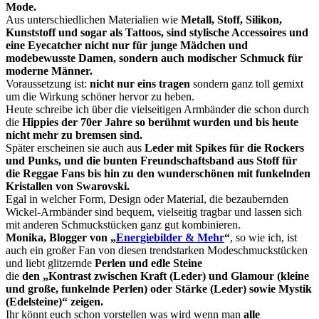
Mode.
Aus unterschiedlichen Materialien wie
Metall, Stoff, Silikon,
Kunststoff und sogar als Tattoos, sind stylische Accessoires und
eine Eyecatcher nicht nur für junge Mädchen und
modebewusste Damen, sondern auch modischer Schmuck für
moderne Männer.
Voraussetzung ist:
nicht nur eins tragen
sondern ganz toll gemixt
um die Wirkung schöner hervor zu heben.
Heute schreibe ich über die vielseitigen Armbänder die schon durch
die
Hippies der 70er Jahre so berühmt wurden und bis heute
nicht mehr zu bremsen sind.
Später erscheinen sie auch aus
Leder mit Spikes für die Rockers
und Punks, und die bunten Freundschaftsband aus Stoff für
die Reggae Fans bis hin zu den wunderschönen mit funkelnden
Kristallen von Swarovski.
Egal in welcher Form, Design oder Material, die bezaubernden
Wickel-Armbänder sind bequem, vielseitig tragbar und lassen sich
mit anderen Schmuckstücken ganz gut kombinieren.
Monika, Blogger von „
Energiebilder & Mehr
“
, so wie ich, ist
auch ein großer Fan von diesen trendstarken Modeschmuckstücken
und liebt glitzernde
Perlen und edle Steine
die
den „Kontrast zwischen Kraft (Leder) und Glamour (kleine
und große, funkelnde Perlen) oder Stärke (Leder) sowie Mystik
(Edelsteine)“ zeigen.
Ihr könnt euch schon vorstellen was wird wenn man
alle