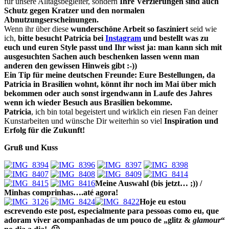
für unsere Alltagsbegleiter, sondern
Ihre Verzierungen sind auch
Schutz gegen Kratzer und den normalen
Abnutzungserscheinungen.
Wenn ihr über diese
wunderschöne Arbeit so fasziniert
seid wie
ich,
bitte besucht Patricia bei
Instagram
und bestellt was zu
euch und euren Style passt und Ihr wisst ja: man kann sich mit
ausgesuchten Sachen auch beschenken lassen wenn man
anderen den gewissen Hinweis gibt :-))
Ein Tip für meine deutschen Freunde: Eure Bestellungen, da
Patricia in Brasilien wohnt, könnt ihr noch im Mai über mich
bekommen oder auch sonst irgendwann in Laufe des Jahres
wenn ich wieder Besuch aus Brasilien bekomme.
Patricia
, ich bin total begeistert und wirklich ein riesen Fan deiner
Kunstarbeiten und wünsche Dir weiterhin so viel
Inspiration und
Erfolg für die Zukunft!
Gruß und Kuss
Meine Auswahl
(bis jetzt… ;)) /
Minhas comprinhas….até agora!
Hoje eu estou
escrevendo este post, especialmente para pessoas como eu, que
adoram viver acompanhadas de um pouco de „
glitz &
glamour
“