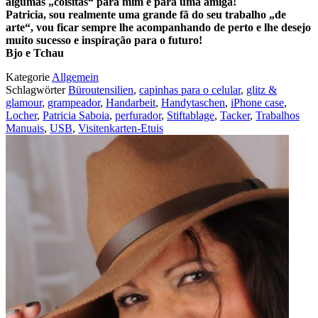
algumas „coisitas“ para mim e para uma amiga!
Patricia, sou realmente uma grande fã do seu trabalho „de
arte“, vou ficar sempre lhe acompanhando de perto e lhe desejo
muito sucesso e inspiração para o futuro!
Bjo e Tchau
Kategorie
Allgemein
Schlagwörter
Büroutensilien
,
capinhas para o celular
,
glitz &
glamour
,
grampeador
,
Handarbeit
,
Handytaschen
,
iPhone case
,
Locher
,
Patricia Saboia
,
perfurador
,
Stiftablage
,
Tacker
,
Trabalhos
Manuais
,
USB
,
Visitenkarten-Etuis