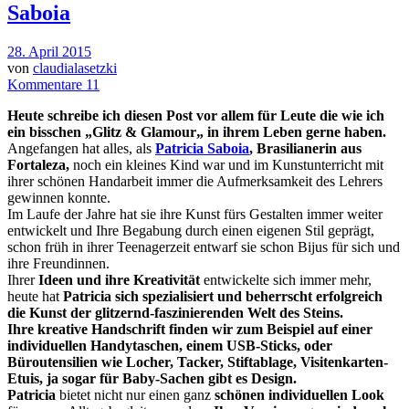
Saboia
28. April 2015
von
claudialasetzki
Kommentare 11
Heute schreibe ich diesen Post vor allem für Leute die wie ich
ein bisschen
„G
litz & Glamour
„
in ihrem Leben gerne haben.
Angefangen hat alles, als
Patricia Saboia
, Brasilianerin aus
Fortaleza,
noch ein kleines Kind war und im Kunstunterricht mit
ihrer schönen Handarbeit immer die Aufmerksamkeit des Lehrers
gewinnen konnte.
Im Laufe der Jahre hat sie ihre Kunst fürs Gestalten immer weiter
entwickelt und Ihre Begabung durch einen eigenen Stil geprägt,
schon früh in ihrer Teenagerzeit entwarf sie schon Bijus für sich und
ihre Freundinnen.
Ihrer
Ideen und ihre Kreativität
entwickelte sich immer mehr,
heute hat
Patricia
sich spezialisiert und
beherrscht erfolgreich
die Kunst der glitzernd-faszinierenden Welt des Steins.
Ihre kreative Handschrift finden wir zum Beispiel auf einer
individuellen Handytaschen, einem USB-
Sticks
, oder
Büroutensilien wie Locher, Tacker, Stiftablage, Visitenkarten-
Etuis, ja sogar für Baby-Sachen gibt es Design.
Patricia
bietet nicht nur einen ganz
schönen individuellen Look