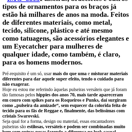
tipos de ornamentos para os braços já
estão há milhares de anos na moda. Feitos
de diferentes materiais, como metal,
tecido, silicone, plástico e até mesmo
como tatuagens, são acessórios elegantes e
um
Eyecatcher
para mulheres de
qualquer idade, como também, é claro,
para os homens modernos.
Pré-requisito é um só, usar
mais do que uma
e
misturar materiais
diferentes para dar aquele super efeito, tendo o cuidado para
não exagerar.
Hoje eu estou me referindo àquelas pulseiras versáteis que já foram
tão famosas pelos
hippies dos anos 70, mais tarde apareceram
em couro com spikes para os Roqueiros e Punks, daí surgiram
como „pulseira da amizade“, sem esquecer da colorida feita de
tecido para os fãs de Reggae e, finalmente, das belíssimas com
cristais Swarovski.
Seja qual for a forma, design ou material, essas encantadores
pulseiras são
estilosas, versáteis e podem ser combinadas muito
bem com outras peças fazendo a diferença no look casual.