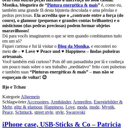
Monika, blogueira de
“
Pintura energética &
mais
”
é, como eu,
também uma grande fã desta bijuteria descolada e ama pérolas e
pedras preciosas.
Ela acredita que o „contraste entre a força (do
couro), o glamour (pequenas e grandes contas brilhantes) e o
misticismo (das pedras preciosas) podem formar objetos
maravilhosos!
Dá para vocês imaginarem o que se tem quando combinamos tudo
em um só?
Fiquei curiosa e fui lá visitar o
Blog da Monika,
e encontrei no
meio
de – ♥ Love ♥ Peace und ♥ Happiness – lindas pulseiras
artesanais.
Você também está curioso? Pois dê um passadinha por lá e conheça
um pouco mais sobre o seu trabalho „meditativo“ feito com pulseiras
e também suas
“Pinturas energéticas &
mais”
–
mas não se
esqueçam de voltar! 😉
Bjo e Tchau
Kategorie
Allgemein
Schlagwörter
Accessoires
,
Armbänder
,
Armreifen
,
Energiebilder &
Mehr
,
glitz & glamour
,
Happiness
,
Love
,
moda
,
mode
,
Mystik
,
Peace
,
Schmuck
,
street style
,
style
,
Swarovski
iPhone case, USB-Sticks & Co – Patricia