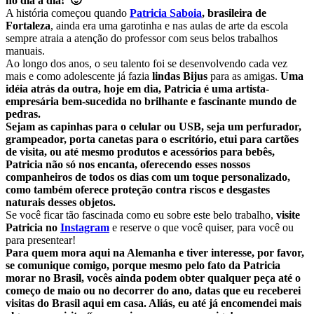
no dia a dia! 🙂
A história começou quando
Patricia Saboia
,
brasileira de
Fortaleza
, ainda era uma garotinha e nas aulas de arte da escola
sempre atraia a atenção do professor com seus belos trabalhos
manuais.
Ao longo dos anos, o seu talento foi se desenvolvendo cada vez
mais e como adolescente já fazia
lindas Bijus
para as amigas.
Uma
idéia atrás da outra, hoje em dia, Patricia é uma artista-
empresária bem-sucedida no brilhante e fascinante mundo de
pedras.
Sejam as capinhas para o celular ou USB, seja um perfurador,
grampeador, porta canetas para o escritório, etui para cartões
de visita, ou até mesmo
produtos e acessórios para
bebês,
Patricia não só nos encanta, oferecendo esses nossos
companheiros de todos os dias com um toque personalizado,
como também oferece proteção contra riscos e desgastes
naturais desses objetos.
Se você ficar tão fascinada como eu sobre este belo trabalho,
visite
Patricia no
Instagram
e reserve o que você quiser, para você ou
para presentear!
Para quem mora aqui na Alemanha e tiver interesse, por favor,
se comunique comigo, porque mesmo pelo fato da Patricia
morar no Brasil, vocês ainda podem obter qualquer peça até o
começo de maio ou no decorrer do ano, datas que eu receberei
visitas do Brasil aqui em casa. Aliás, eu até já encomendei mais