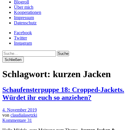
Blogroll
Über mich
Kooperationen
Impressum
Datenschutz
Facebook
Twitter
Instagram
Suche
Schließen
Schlagwort:
kurzen Jacken
Schaufensterpuppe 18: Cropped-Jackets.
Würdet ihr euch so anziehen?
4. November 2019
von
claudialasetzki
Kommentare 31