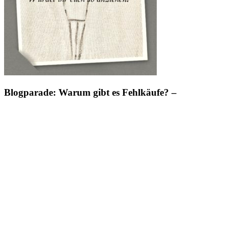
Blogparade: Warum gibt es Fehlkäufe? –
ue30Blogger and friends –
© 2026
Claudias Welt.
Powered by
WordPress
Theme: Weta von
Elmastudio
.
Nach Oben
Translate »