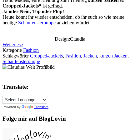
Hallo Mädels, eure Meinung zum Thema
„kurzen Jacken &
Cropped-Jackets“
ist gefragt.
Ja oder Nein, Top oder Flop
!
Heute könnt ihr wieder entscheiden, ob ihr euch so wie meine
heutige
Schaufensterpuppe
anziehen würdet.
Design:Claudia
Weiterlese
Kategorie
Fashion
Schlagwörter
Cropped-Jackets
,
Fashion
,
Jacken
,
kurzen Jacken
,
Schaufensterpuppe
Translate:
Powered by
Translate
Folge mir auf BlogLovin