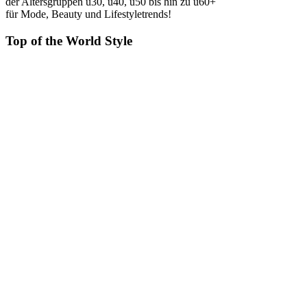
der Altersgruppen ü30, ü40, ü50 bis hin zu ü60+
für Mode, Beauty und Lifestyletrends!
Top of the World Style