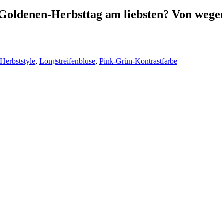
oldenen-Herbsttag am liebsten? Von wegen
Herbststyle
,
Longstreifenbluse
,
Pink-Grün-Kontrastfarbe