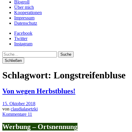
Blogroll
Über mich
Kooperationen
Impressum
Datenschutz
Facebook
Twitter
Instagram
Suche
Schließen
Schlagwort:
Longstreifenbluse
Von wegen Herbstblues!
15. Oktober 2018
von
claudialasetzki
Kommentare 11
Werbung – Ortsnennung