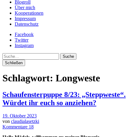
Blogroll
Über mich
Kooperationen
Impressum
Datenschutz
Facebook
Twitter
Instagram
Suche
Schließen
Schlagwort:
Longweste
Schaufensterpuppe 8/23: „Steppweste“.
Würdet ihr euch so anziehen?
19. Oktober 2023
von
claudialasetzki
Kommentare 18