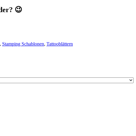
der? 😉
,
Stamping Schablonen
,
Tattooblättern