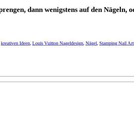
rengen, dann wenigstens auf den Nägeln, o
,
kreativen Ideen
,
Louis Vuitton Nageldesign
,
Nägel
,
Stamping Nail Art