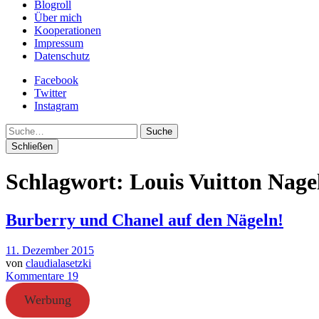
Blogroll
Über mich
Kooperationen
Impressum
Datenschutz
Facebook
Twitter
Instagram
Suche
Schließen
Schlagwort:
Louis Vuitton Nage
Burberry und Chanel auf den Nägeln!
11. Dezember 2015
von
claudialasetzki
Kommentare 19
Werbung