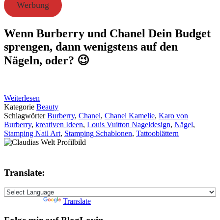
Werbung
Wenn Burberry und Chanel Dein Budget
sprengen, dann wenigstens auf den
Nägeln, oder? 😉
Weiterlesen
Kategorie
Beauty
Schlagwörter
Burberry
,
Chanel
,
Chanel Kamelie
,
Karo von
Burberry
,
kreativen Ideen
,
Louis Vuitton Nageldesign
,
Nägel
,
Stamping Nail Art
,
Stamping Schablonen
,
Tattooblättern
Translate:
Powered by
Translate