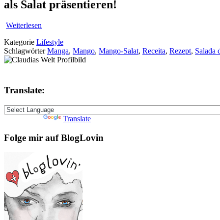
als Salat präsentieren!
Weiterlesen
Kategorie
Lifestyle
Schlagwörter
Manga
,
Mango
,
Mango-Salat
,
Receita
,
Rezept
,
Salada 
Translate:
Powered by
Translate
Folge mir auf BlogLovin