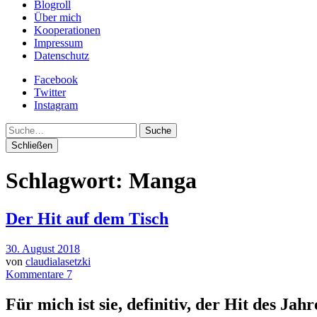
Blogroll
Über mich
Kooperationen
Impressum
Datenschutz
Facebook
Twitter
Instagram
Suche
Schließen
Schlagwort:
Manga
Der Hit auf dem Tisch
30. August 2018
von
claudialasetzki
Kommentare 7
Für mich ist s
ie, definitiv, der Hit des Jah