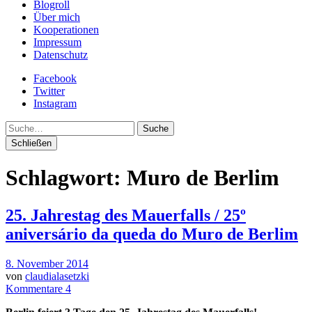
Blogroll
Über mich
Kooperationen
Impressum
Datenschutz
Facebook
Twitter
Instagram
Suche
Schließen
Schlagwort:
Muro de Berlim
25. Jahrestag des Mauerfalls / 25º
aniversário da queda do Muro de Berlim
8. November 2014
von
claudialasetzki
Kommentare 4