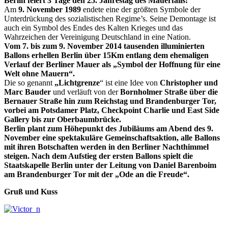
Berlin feiert 3 Tage den 25. Jahrestag des Mauerfalls!
Am
9. November 1989
endete eine der größten Symbole der
Unterdrückung des sozialistischen Regime’s. Seine Demontage ist
auch ein Symbol des Endes des Kalten Krieges und das
Wahrzeichen der Vereinigung Deutschland in eine Nation.
Vom 7. bis zum 9. November 2014 tausenden illuminierten
Ballons erhellen Berlin über 15Km entlang dem ehemaligen
Verlauf der Berliner Mauer als „Symbol der Hoffnung für eine
Welt ohne Mauern“.
Die so genannt
„Lichtgrenze
“ ist eine Idee von
Christopher und
Marc Bauder
und verläuft von der
Bornholmer Straße über die
Bernauer Straße hin zum Reichstag und Brandenburger Tor,
vorbei am Potsdamer Platz, Checkpoint Charlie und East Side
Gallery bis zur Oberbaumbrücke.
Berlin plant zum Höhepunkt des Jubiläums am Abend des 9.
November eine spektakuläre Gemeinschaftsaktion, alle Ballons
mit ihren Botschaften werden in den Berliner Nachthimmel
steigen. Nach dem Aufstieg der ersten Ballons spielt die
Staatskapelle Berlin unter der Leitung von Daniel Barenboim
am Brandenburger Tor mit der „Ode an die Freude“.
Gruß und Kuss