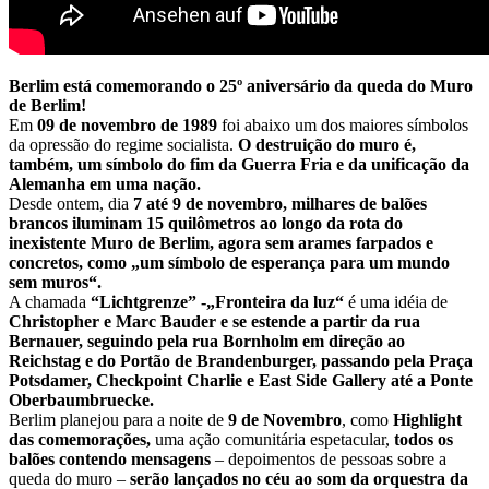
Berlim está comemorando o 25º aniversário da queda do Muro
de Berlim!
Em
09 de novembro de 1989
foi abaixo um dos maiores símbolos
da opressão do regime socialista.
O destruição do muro é,
também, um símbolo do fim da Guerra Fria e da unificação da
Alemanha em uma nação.
Desde ontem, dia
7 até 9 de novembro,
milhares de balões
brancos iluminam 15 quilômetros ao longo da rota do
inexistente Muro de Berlim, agora sem arames farpados e
concretos, como „um símbolo de esperança para um mundo
sem muros“.
A chamada
“Lichtgrenze” -„Fronteira da luz“
é uma idéia de
Christopher e Marc Bauder e se estende a partir da rua
Bernauer, seguindo pela rua Bornholm em direção ao
Reichstag e do Portão de Brandenburger, passando pela Praça
Potsdamer, Checkpoint Charlie e East Side Gallery até a Ponte
Oberbaumbruecke.
Berlim planejou para a noite de
9 de Novembro
, como
Highlight
das comemorações,
uma ação comunitária espetacular,
todos os
balões contendo mensagens
– depoimentos de pessoas sobre a
queda do muro –
serão lançados no céu ao som da orquestra da