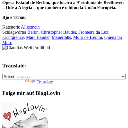
Ópera Estatal de Berlim, que tocará a 9ª sinfonia de Beethoven
– Ode à Alegria – que também é o hino da União Européia.
Bjo e Tchau
Kategorie
Allgemein
Schlagwörter
Berlin
,
Christopher Bauder
,
Fronteira da Luz
,
Lichtgrenze
,
Marc Bauder
,
Mauerfalls
,
Muro de Berlim
,
Queda do
Muro
Translate:
Powered by
Translate
Folge mir auf BlogLovin