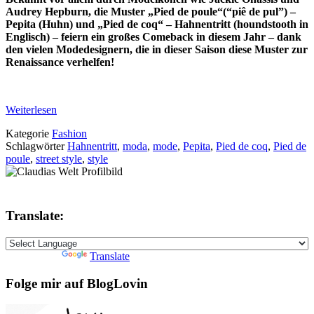
Audrey Hepburn, die Muster „Pied de poule“(“piê de pul”) –
Pepita (Huhn) und „Pied de coq“ – Hahnentritt (houndstooth in
Englisch) – feiern ein großes Comeback in diesem Jahr – dank
den vielen Modedesignern, die in dieser Saison diese Muster zur
Renaissance verhelfen!
Weiterlesen
Kategorie
Fashion
Schlagwörter
Hahnentritt
,
moda
,
mode
,
Pepita
,
Pied de coq
,
Pied de
poule
,
street style
,
style
Translate:
Powered by
Translate
Folge mir auf BlogLovin