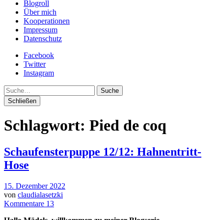
Blogroll
Über mich
Kooperationen
Impressum
Datenschutz
Facebook
Twitter
Instagram
Suche
Schließen
Schlagwort:
Pied de coq
Schaufensterpuppe 12/12: Hahnentritt-
Hose
15. Dezember 2022
von
claudialasetzki
Kommentare 13