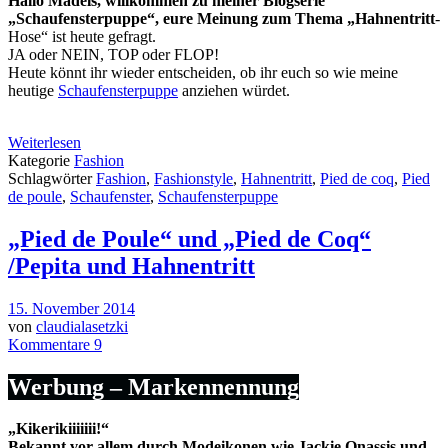
Hallo Mädels, willkommen zu meiner Blogserie
„Schaufensterpuppe“, eure Meinung zum Thema „
Hahnentritt
-
Hose“ ist heute gefragt.
JA oder NEIN, TOP oder FLOP!
Heute könnt ihr wieder entscheiden, ob ihr euch so wie meine
heutige
Schaufensterpuppe
anziehen würdet.
Weiterlesen
Kategorie
Fashion
Schlagwörter
Fashion
,
Fashionstyle
,
Hahnentritt
,
Pied de coq
,
Pied
de poule
,
Schaufenster
,
Schaufensterpuppe
„Pied de Poule“ und „Pied de Coq“
/Pepita und Hahnentritt
15. November 2014
von
claudialasetzki
Kommentare 9
Werbung – Markennennung
„Kikerikiiiiiii!“
Bekannt vor allem durch Modeikonen wie Jackie Onassis und