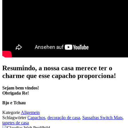
Resumindo,
a nossa casa merece ter o
charme que esse capacho proporciona!
Sejam bem vindos!
Obrigada Re!
Bjo e Tchau
Kategorie
Allgemein
Schlagwörter
Capachos
,
decoração de casa
,
Sassafras Switch Mats
,
tapetes de casa