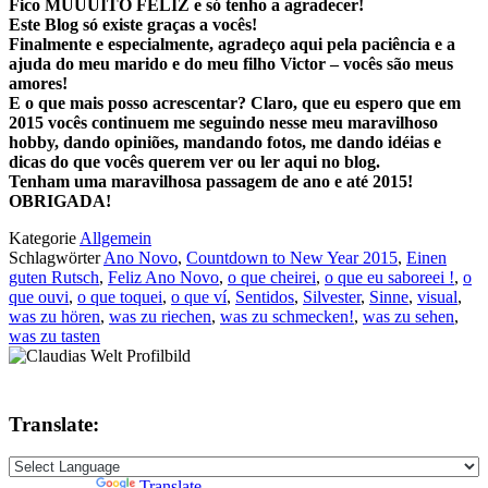
Fico MUUUITO FELIZ e só tenho a agradecer!
Este Blog só existe graças a vocês!
Finalmente e especialmente, agradeço aqui pela paciência e a
ajuda do meu marido e do meu filho Victor – vocês são meus
amores!
E o que mais posso acrescentar? Claro, que eu espero que em
2015 vocês continuem me seguindo nesse meu maravilhoso
hobby, dando opiniões, mandando fotos, me dando idéias e
dicas do que vocês querem ver ou ler aqui no blog.
Tenham uma maravilhosa passagem de ano e até 2015!
OBRIGADA!
Kategorie
Allgemein
Schlagwörter
Ano Novo
,
Countdown to New Year 2015
,
Einen
guten Rutsch
,
Feliz Ano Novo
,
o que cheirei
,
o que eu saboreei !
,
o
que ouvi
,
o que toquei
,
o que ví
,
Sentidos
,
Silvester
,
Sinne
,
visual
,
was zu hören
,
was zu riechen
,
was zu schmecken!
,
was zu sehen
,
was zu tasten
Translate:
Powered by
Translate