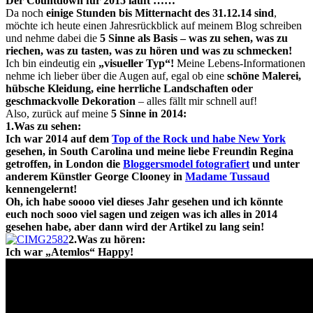
Der Countdown für 2015 läuft ……
Da noch
einige Stunden bis Mitternacht des 31.12.14 sind
,
möchte ich heute einen Jahresrückblick auf meinem Blog schreiben
und nehme dabei die
5 Sinne als Basis – was zu sehen, was zu
riechen, was zu tasten, was zu hören und was zu schmecken!
Ich bin eindeutig ein
„visueller Typ“!
Meine Lebens-Informationen
nehme ich lieber über die Augen auf, egal ob eine
schöne Malerei,
hübsche Kleidung, eine herrliche Landschaften oder
geschmackvolle Dekoration
– alles fällt mir schnell auf!
Also, zurück auf meine
5 Sinne in 2014:
1.Was zu sehen:
Ich war 2014 auf dem
Top of the Rock und habe New York
gesehen, in South Carolina und meine liebe Freundin Regina
getroffen, in London die
Bloggersmodel fotografiert
und unter
anderem Künstler George Clooney in
Madame Tussaud
kennengelernt!
Oh, ich habe soooo viel dieses Jahr gesehen und ich könnte
euch noch sooo viel sagen und zeigen was ich alles in 2014
gesehen habe, aber dann wird der Artikel zu lang sein!
2.Was zu hören:
Ich war „Atemlos“ Happy!