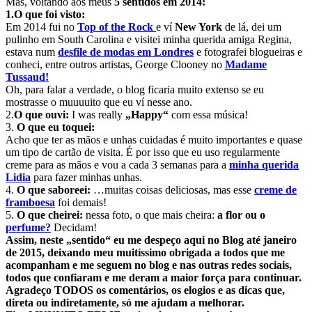
Mas, voltando aos meus
5 sentidos em 2014:
1.O que foi visto:
Em 2014 fui no
Top of the Rock
e ví
New York
de lá, dei um
pulinho em South Carolina e visitei minha querida amiga Regina,
estava num
desfile de modas em Londres
e fotografei blogueiras e
conheci, entre outros artistas, George Clooney no
Madame
Tussaud!
Oh, para falar a verdade, o blog ficaria muito extenso se eu
mostrasse o muuuuito que eu ví nesse ano.
2.
O que ouvi:
I was really
„Happy“
com essa música!
3.
O que eu toquei:
Acho que ter as mãos e unhas cuidadas é muito importantes e quase
um tipo de cartão de visita. É por isso que eu uso regularmente
creme para as mãos e vou a cada 3 semanas para a
minha querida
Lidia
para fazer minhas unhas.
4.
O que saboreei:
…muitas coisas deliciosas, mas esse
creme de
framboesa
foi demais!
5.
O que cheirei:
nessa foto, o que mais cheira:
a flor ou o
perfume?
Decidam!
Assim, neste „sentido“ eu me despeço aqui no Blog até janeiro
de 2015, deixando meu muitíssimo obrigada a todos que me
acompanham e me seguem no blog e nas outras redes sociais,
todos que confiaram e me deram a maior força para continuar.
Agradeço TODOS os comentários, os elogios e as dicas que,
direta ou indiretamente, só me ajudam a melhorar.