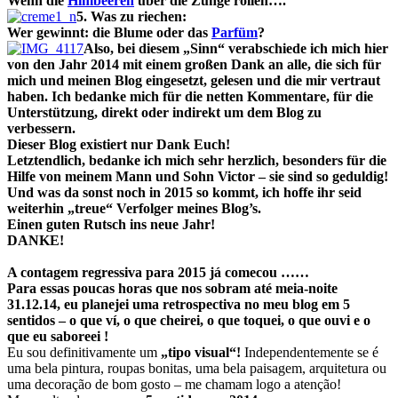
Wenn die
Himbeeren
über die Zunge rollen….
5. Was zu riechen:
Wer gewinnt: die Blume oder das
Parfüm
?
Also, bei diesem „Sinn“ verabschiede ich mich hier
von den Jahr 2014 mit einem großen Dank an alle, die sich für
mich und meinen Blog eingesetzt, gelesen und die mir vertraut
haben. Ich bedanke mich für die netten Kommentare, für die
Unterstützung, direkt oder indirekt um dem Blog zu
verbessern.
Dieser Blog existiert nur Dank Euch!
Letztendlich, bedanke ich mich
sehr herzlich
, besonders für die
Hilfe von meinem Mann und Sohn Victor – sie sind so geduldig!
Und was da sonst noch in 2015 so kommt, ich hoffe ihr seid
weiterhin „treue“ Verfolger meines Blog’s.
Einen guten Rutsch ins neue Jahr!
DANKE!
A contagem regressiva para 2015 já comecou ……
Para essas poucas horas que nos sobram até meia-noite
31.12.14, eu planejei uma retrospectiva no meu blog em 5
sentidos – o que ví, o que cheirei, o que toquei, o que ouvi e o
que eu saboreei !
Eu sou definitivamente um
„tipo visual“!
Independentemente se é
uma bela pintura, roupas bonitas, uma bela paisagem, arquitetura ou
uma decoração de bom gosto – me chamam logo a atenção!