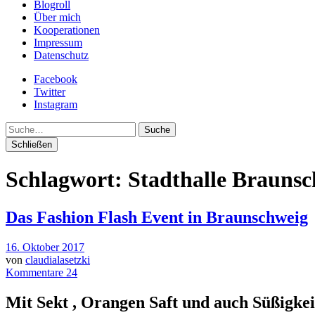
Blogroll
Über mich
Kooperationen
Impressum
Datenschutz
Facebook
Twitter
Instagram
Suche
Schließen
Schlagwort:
Stadthalle Brauns
Das Fashion Flash Event in Braunschweig
16. Oktober 2017
von
claudialasetzki
Kommentare 24
Mit Sekt , Orangen Saft und auch Süßigkei