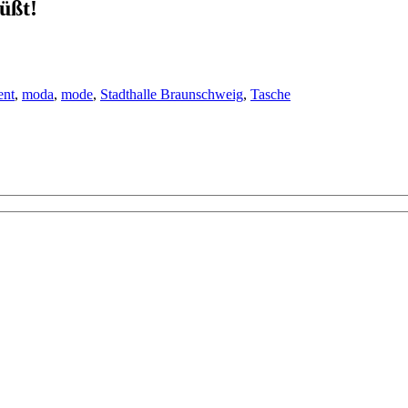
üßt!
ent
,
moda
,
mode
,
Stadthalle Braunschweig
,
Tasche