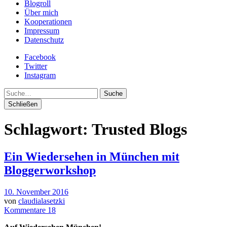
Blogroll
Über mich
Kooperationen
Impressum
Datenschutz
Facebook
Twitter
Instagram
Suche
Schließen
Schlagwort:
Trusted Blogs
Ein Wiedersehen in München mit
Bloggerworkshop
10. November 2016
von
claudialasetzki
Kommentare 18