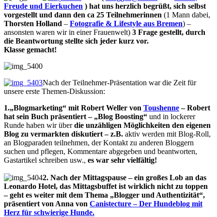
Freude und Eierkuchen
) hat uns herzlich begrüßt, sich selbst
vorgestellt und dann den ca 25 Teilnehmerinnen
(1 Mann dabei,
Thorsten Holland
–
Fotografie & Lifestyle aus Bremen
) –
ansonsten waren wir in einer Frauenwelt)
3 Frage gestellt, durch
die Beantwortung stellte sich jeder kurz vor.
Klasse gemacht!
Nach der Teilnehmer-Präsentation war die Zeit für
unsere erste Themen-Diskussion:
1.„Blogmarketing“ mit Robert Weller von
Toushenne
– Robert
hat sein Buch präsentiert – „Blog Boosting“
und in lockerer
Runde haben wir über
die unzähligen Möglichkeiten den eigenen
Blog zu vermarkten diskutiert – z.B.
aktiv werden mit Blog-Roll,
an Blogparaden teilnehmen, der Kontakt zu anderen Bloggern
suchen und pflegen, Kommentare
abgegeben
und beantworten,
Gastartikel schreiben usw.,
es war sehr vielfältig!
2. Nach der Mittagspause – ein großes Lob an das
Leonardo Hotel, das Mittagsbuffet ist wirklich nicht zu toppen
– geht es weiter mit dem Thema „Blogger und Authentizität“,
präsentiert von Anna von
Canistecture – Der Hundeblog mit
Herz für schwierige Hunde.