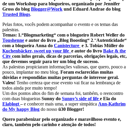
de um
Workshop para blogueiros,
organizado por Jennifer
Gross do blog
Blogger@Work
und Eduard Andrae do blog
Trusted Blogs
.
Pelas fotos, vocês podem acompanhar o evento e os temas das
palestras.
Temas: 1.“Blogmarketing“ com o blogueiro Robert Weller do
Toushenne
e autor do livro „Blog Boosting“ 2
.“
Autenticidade“
com a blogueira Anna do
Canistecture
e 3. Tobias Müller do
Kuchenbäcker, sweet up your life
e a
utor do livro
Bake & the
City
com infos gerais, dicas de parcerias, obrigações legais, etc,
que devemos seguir para ter um blog de sucesso.
As palestras propiciaram informações valiosas, que quero, pouco a
pouco, implantar no meu blog.
Foram esclarecidas muitas
dúvidas e respondidas muitas perguntas de interesse geral.
Valeu!
Tenho certeza que esse evento vai ficar na lembrança de
todos ainda por muito tempo!
Um dos pontos altos do fim de semana foi, também, o reencontro
com duas blogueiras
Sunny do
Sunny’s side of life
e Ela do
Elablogt
–
e conhecer mais uma, a super simpática
Ann-Kathrim
do
My happy Blog
do nosso
ü30 Blogger!
Quero parabenizar pelo organizado e maravilhoso evento e,
claro, também pelo
carinho e atenção de todos!