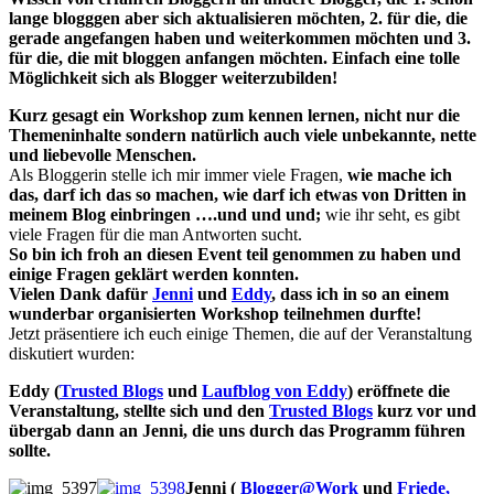
lange blogggen aber sich aktualisieren möchten, 2. für die, die
gerade angefangen haben und weiterkommen möchten und 3.
für die, die mit bloggen anfangen möchten.
Einfach eine tolle
Möglichkeit sich als Blogger weiterzubilden!
Kurz gesagt ein Workshop zum kennen lernen, nicht nur die
Themeninhalte sondern natürlich auch viele unbekannte, nette
und liebevolle Menschen.
Als Bloggerin stelle ich mir immer viele Fragen,
wie mache ich
das, darf ich das so machen, wie darf ich etwas von Dritten in
meinem Blog einbringen ….und und und;
wie ihr seht, es gibt
viele Fragen für die man Antworten sucht.
So bin ich froh an diesen Event teil genommen zu haben und
einige Fragen geklärt werden konnten.
Vielen Dank dafür
Jenni
und
Eddy
, dass ich in so an einem
wunderbar organisierten Workshop teilnehmen durfte!
Jetzt präsentiere ich euch einige Themen, die auf der Veranstaltung
diskutiert wurden:
Eddy (
Trusted Blogs
und
Laufblog von Eddy
) eröffnete die
Veranstaltung, stellte sich und den
Trusted Blogs
kurz vor und
übergab dann an Jenni, die uns durch das Programm führen
sollte.
Jenni (
Blogger@Work
und
Friede,