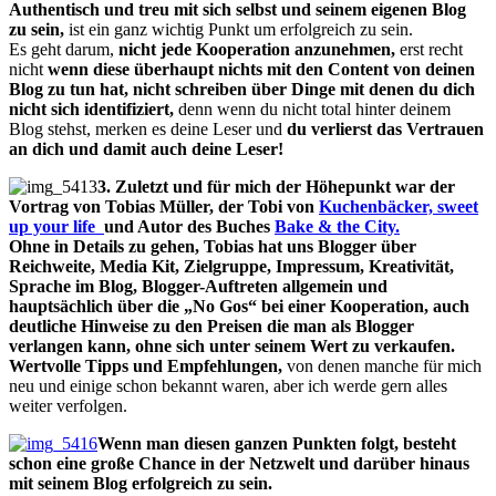
Authentisch und treu mit sich selbst und seinem eigenen Blog
zu sein,
ist ein ganz wichtig Punkt um erfolgreich zu sein.
Es geht darum,
nicht jede Kooperation anzunehmen,
erst recht
nicht
wenn diese überhaupt nichts mit den Content von deinen
Blog zu tun hat, nicht schreiben über Dinge mit denen du dich
nicht sich identifiziert,
denn wenn du nicht total hinter deinem
Blog stehst, merken es deine Leser und
du verlierst das Vertrauen
an dich und damit auch deine Leser!
3. Zuletzt und für mich der Höhepunkt war der
Vortrag von Tobias Müller, der Tobi von
Kuchenbäcker, sweet
up your life
und
Autor des Buches
Bake & the City.
Ohne in Details zu gehen, Tobias hat uns Blogger über
Reichweite, Media Kit, Zielgruppe, Impressum, Kreativität,
Sprache im Blog, Blogger-Auftreten allgemein und
hauptsächlich über die „No Gos“ bei einer Kooperation, auch
deutliche Hinweise zu den Preisen die man als Blogger
verlangen kann, ohne sich unter seinem Wert zu verkaufen.
Wertvolle Tipps und Empfehlungen,
von denen manche für mich
neu und einige schon bekannt waren, aber ich werde gern alles
weiter verfolgen.
Wenn man diesen ganzen Punkten folgt, besteht
schon eine große Chance in der Netzwelt und darüber hinaus
mit seinem Blog erfolgreich zu sein.