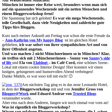
Auf Wiedersehen München!
München ist immer eine Reise wert, besonders wenn man sich
auf ein spannendes Wochenende mit ein netten Menschen und
einem Bloggerworkshop freut!
Die Spannung hat sich gelohnt!
Es war ein mega Wochenende,
tolle Gesellschaft, dazu viele Neuigkeiten und zahlreiche gute
Tipps fürs Bloggen.
Kurz nach meiner Ankunft am Freitag war schon die erste Freude da
–
Ann-Kathrim von
My happy Blog
ist im gleichen Hotel
geblieben,
ich war sofort von ihrer sympathischen Art und von
ihrer Offenheit angetan.
Und was machen 2 nicht Münchnerinnen so in München? Klar,
sie treffen sich mit 2 Münchenerinnen – Sunny von
Sunny’s side
of life
und
Ela von
Elablogt
– im Café Cord,
eine schönes Szene-
Lokal mit einem coolen Interior Design! Hier konnten wir einen
lustigen, gelungenen und humorvollen Abend verbringen!
Danke Mädels, es war sooo toll mit euch! 🙂
Am nächsten Tag ging es in das neue Leonardo Hotel,
in dem der
Bloggerworkshop
mit und von
Jennifer Gross von
Blogger@Work
und Eduard Andrae von
Trusted Blogs
veranstaltet wurde.
Aber eins nach dem Anderen, fangen wir noch einmal von vorn an!
Was ist eigentlich ein Bloggerworkshop?
Wissen von erfahren Bloggern an andere Blogger, die 1. schon