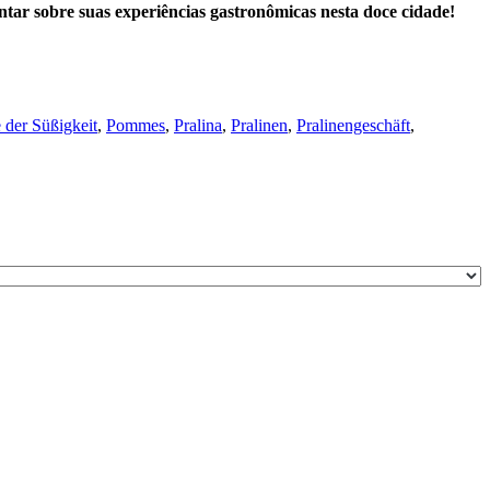
tar sobre suas experiências gastronômicas nesta doce cidade!
 der Süßigkeit
,
Pommes
,
Pralina
,
Pralinen
,
Pralinengeschäft
,