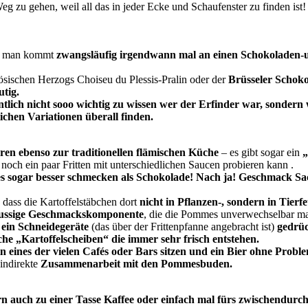
 zu gehen, weil all das in jeder Ecke und Schaufenster zu finden ist!
und man kommt
zwangsläufig irgendwann mal an einen Schokoladen-u
sischen Herzogs Choiseu du Plessis-Pralin oder der
Brüsseler Schok
utig.
ntlich nicht sooo wichtig zu wissen wer der Erfinder war, sondern
lichen Variationen überall finden.
en ebenso zur traditionellen flämischen Küche
– es gibt sogar ein
noch ein paar Fritten mit unterschiedlichen Saucen probieren kann .
mes sogar besser schmecken als Schokolade! Nach ja! Geschmack Sac
 dass die Kartoffelstäbchen dort
nicht in Pflanzen-, sondern in Tierfett
nussige Geschmackskomponente
, die die Pommes unverwechselbar m
 ein Schneidegeräte
(das über der Frittenpfanne angebracht ist)
gedrüc
iche „Kartoffelscheiben“ die immer sehr frisch entstehen.
ines der vielen Cafés oder Bars sitzen und ein Bier ohne Proble
indirekte
Zusammenarbeit mit den Pommesbuden.
rn auch zu einer Tasse Kaffee oder einfach mal fürs zwischendurch