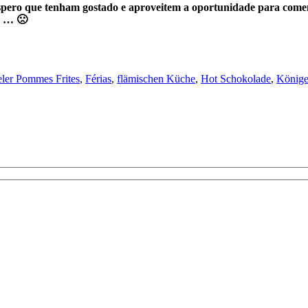
Espero que tenham gostado e aproveitem a oportunidade para comen
s … 🙁
eler Pommes Frites
,
Férias
,
flämischen Küche
,
Hot Schokolade
,
Könige