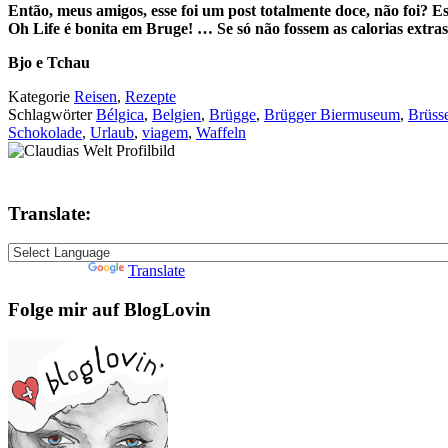
Então, meus amigos, esse foi um post totalmente doce, não foi? 
Oh Life é bonita em Bruge! … Se só não fossem as calorias extra
Bjo e Tchau
Kategorie
Reisen
,
Rezepte
Schlagwörter
Bélgica
,
Belgien
,
Brügge
,
Brügger Biermuseum
,
Brüss
Schokolade
,
Urlaub
,
viagem
,
Waffeln
Translate:
Powered by
Translate
Folge mir auf BlogLovin