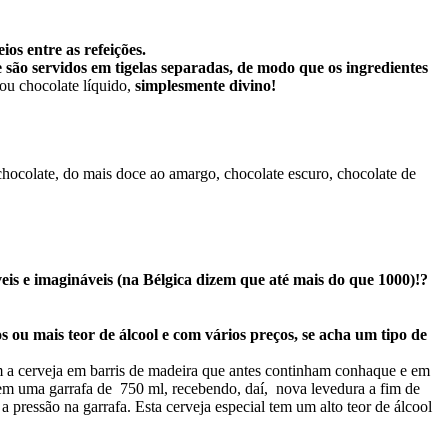
s entre as refeições.
e são servidos em tigelas separadas, de modo que os ingredientes
ou chocolate líquido,
simplesmente divino!
ocolate, do mais doce ao amargo, chocolate escuro, chocolate de
eis e imagináveis (na Bélgica dizem que até mais do que 1000)!?
s ou mais teor de álcool e com vários preços, se acha um tipo de
m a cerveja em barris de madeira que antes continham conhaque e em
 em uma garrafa de 750 ml, recebendo, daí, nova levedura a fim de
pressão na garrafa. Esta cerveja especial tem um alto teor de álcool