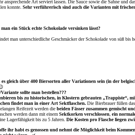
 ansprechende Art serviert lassen. Die Sauce sowie die Sahne und das 
ilen konnte.
Sehr verführerisch sind auch die Varianten mit frische
r man ein Stück echte Schokolade versinken lässt?
ndet man unterschiedliche Geschmäcker der Schokolade von süß bis h
es gleich über 400 Biersorten aller Variationen sein (in der belgi
😉
/Variante sollte man bestellen???
enbieren bis zu historischen, in Klostern gebrauten „Trappiste“, 
chen findet man in einer Art Sektflaschen.
Die Bierbrauer füllen das
elangen Reifezeit werden die
beiden Fässer zusammen gemischt und i
aschen werden dann mit einem
Sektkorken verschlossen
,
ein normal
ne Lagerfähigkeit bis zu 5 Jahren.
Die Kosten pro Flasche liegen zw
hoffe ihr habt es genossen und nehmt die Möglichkeit beim Kommen