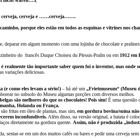
n nicht wären…:(
te e cerveja, cerveja e ……cerveja…….
 caminho, porque eles estão em todos as esquinas e vitrines nos c
te, deparar em algum momento com uma lojinha de chocolate e pralines
zinheiro do francês Duque Choiseu du Plessis-Pralin ou em
1912 em 
 realmente tão importante saber quem foi o inventor, mas onde se
s variações deliciosas.
 (e como eles levam a sério!)
– há até um
„Frietmuseum“ (Museu da
aborear no subsolo do Museu algumas porções com diversos molhos.
 belgas são melhores do que os chocolates! Pois sim!
É uma questão d
emanha, Holanda ou França.
 são fritas em óleo de plantas, mas sim,
em gordura bovina/suína não 
ecerem inconfundíveis.
Além disso, na versão original, a batata é col
edaços diretamente na gordura quente.
Assim, não é produzida „industr
ida, sentar-se em um dos muitos cafés ou bares e pedir uma cerveja sem