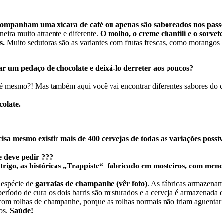
mpanham uma xícara de café ou apenas são saboreados nos passeio
eira muito atraente e diferente.
O molho, o creme chantili e o sorvet
s.
Muito sedutoras são as variantes com frutas frescas, como morangos 
r um pedaço de chocolate e deixá-lo derreter aos poucos?
mesmo?! Mas também aqui você vai encontrar diferentes sabores do ch
colate.
sa mesmo existir mais de 400 cervejas de todas as variações possív
e deve pedir ???
 trigo, as históricas „Trappiste“ fabricado em mosteiros, com meno
 espécie de
garrafas de champanhe (vêr foto)
. As fábricas armazena
período de cura os dois barris são misturados e a cerveja é armazenada
om rolhas de champanhe, porque as rolhas normais não iriam aguentar a 
ros.
Saúde!