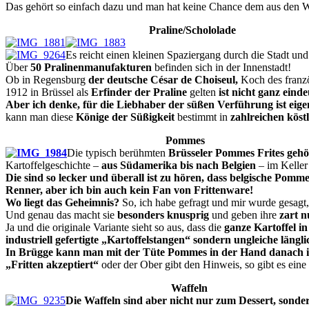
Das gehört so einfach dazu und man hat keine Chance dem aus den Weg
Praline/Schololade
Es reicht einen kleinen Spaziergang durch die Stadt 
Über
50 Pralinenmanufakturen
befinden sich in der Innenstadt!
Ob in Regensburg
der deutsche César de Choiseul,
Koch des franzö
1912 in Brüssel als
Erfinder der Praline
gelten
ist nicht ganz einde
Aber ich denke, für die Liebhaber der süßen Verführung ist eige
kann man diese
Könige der Süßigkeit
bestimmt in
zahlreichen köst
Pommes
Die typisch berühmten
Brüsseler Pommes Frites gehör
Kartoffelgeschichte –
aus Südamerika bis nach Belgien
– im Keller 
Die sind so lecker und überall ist zu hören, dass belgische Pom
Renner, aber ich bin auch kein Fan von Frittenware!
Wo liegt das Geheimnis?
So, ich habe gefragt und mir wurde gesagt,
Und genau das macht sie
besonders knusprig
und geben ihre
zart 
Ja und die originale Variante sieht so aus, dass die
ganze Kartoffel in
industriell gefertigte „Kartoffelstangen“ sondern ungleiche längl
In Brügge kann man mit der Tüte Pommes in der Hand danach in e
„Fritten akzeptiert“
oder der Ober gibt den Hinweis, so gibt es eine 
Waffeln
Die Waffeln sind aber nicht nur zum Dessert, sonde