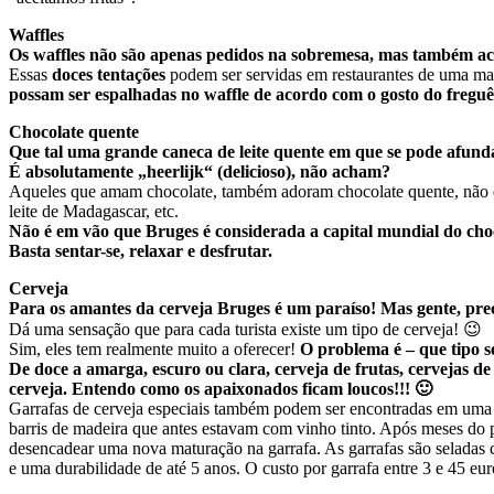
Waffles
Os waffles não são apenas pedidos na sobremesa, mas também aco
Essas
doces tentações
podem ser servidas em restaurantes de uma man
possam ser espalhadas no waffle de acordo com o gosto do freguê
Chocolate quente
Que tal uma grande caneca de leite quente em que se pode afunda
É absolutamente „heerlijk“ (delicioso), não acham?
Aqueles que amam chocolate, também adoram chocolate quente, não é 
leite de Madagascar, etc.
Não é em vão que Bruges é considerada a capital mundial do cho
Basta sentar-se, relaxar e desfrutar.
Cerveja
Para os amantes da cerveja Bruges é um paraíso! Mas gente, preci
Dá uma sensação que para cada turista existe um tipo de cerveja! 😉
Sim, eles tem realmente muito a oferecer!
O problema é – que tipo s
De doce a amarga, escuro ou clara, cerveja de frutas, cervejas de
cerveja. Entendo como os apaixonados ficam loucos!!! 🙂
Garrafas de cerveja especiais também podem ser encontradas em uma
barris de madeira que antes estavam com vinho tinto. Após meses do 
desencadear uma nova maturação na garrafa. As garrafas são seladas c
e uma durabilidade de até 5 anos. O custo por garrafa entre 3 e 45 eu