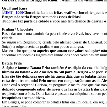
Oh Das Leben in Brügge ist schön…Wenn nur die vielen Kalorie
Gruß und Kuss
Chocolate, batatas fritas, waffles, chocolate quen
Bruges não seria Bruges sem todas essas delícias!
Tudo isso faz parte da cidade e você não tem chance de desviar o
Pralina / Chocolate
Basta dar uma curta caminhada pela cidade e você vai, inevitavelmen
cidade.
Se surgiu em Regensburg, criada pelo
alemão César de Choiseul,
co
Suíça), a origem certa da pralina é um pouco ambígua.
Mas eu acho que
para aqueles que amam esse „doce sedução“ não é
encontrar em todos os lugares esta rainha dos doces vendidas em muita
Batata Frita
A típica e famosa Batata Frita também é tradição da cozinha belga
história da batata – da América do Sul para a Bélgica
– se pode s
Elas são tão deliciosas que até há quem diga que as batatas fritas
coisa de outro mundo! Pelo menos em comparação com as da Al
Onde está o segredo? Curiosa, eu perguntei e me foi dito que elas não
delicado componente sabor de nozes que faz as batatas fritas par
recipiente com o óleo. Daí a batata é passada na máquina e cai em p
fresquinhas e sem aditivos.
Em Bruges, se pode comprar as batatas fritas em um local e, em segu
“aceitamos fritas“.