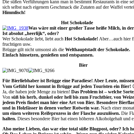
Die süßen Verführungen kann man in bestimmt Restaurants in eine sehr
sich selbst nach eigenem Geschmack die Zutaten auf der Waffel verte
Himmlisch!
Hot Schokolade
Was wäre mit einer großer Tasse heiße Milch, in de
Ist absolut „heerlijk“, oder?
Wer Schokolade liebt, liebt auch
Hot Schokolade!
Aber…auch hier fi
fruchtigen usw.
Brügge gilt nicht umsonst als die
Welthauptstadt der Schokolade.
Einfach hinsetzen, genießen und entspannen.
Bier
Für Bierliebhaber ist Brügge eine Paradiese! Aber Leute, müssen 
Vom Gefühl her kommt in Brügge auf jeden Touristen ein Bier!
Ja, die haben jede Menge zu bieten!
Das Problem ist – welche Sorte
Von
süß bis herb, dunkel oder hell bis zum Fruchtbier, von Weiz
jedem Preis findet man hier eine Art von Bier.
Besondere Bierflas
und in Holzfässer in denen vorher Rotwein war.
Nach einer monat
um einen weiteren Reifeprozess in der Flasche auszulösen.
Die Fl
halten.
Dieses besondere Bier hat einen höheren Alkoholgehalt und ei
Also meine Lieben, das war eine total süße Blogpost, oder? Ich 