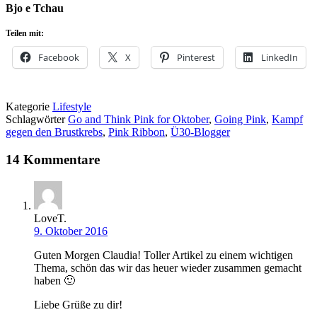
Bjo e Tchau
Teilen mit:
Facebook
X
Pinterest
LinkedIn
Kategorie
Lifestyle
Schlagwörter
Go and Think Pink for Oktober
,
Going Pink
,
Kampf
gegen den Brustkrebs
,
Pink Ribbon
,
Ü30-Blogger
14 Kommentare
LoveT.
9. Oktober 2016
Guten Morgen Claudia! Toller Artikel zu einem wichtigen
Thema, schön das wir das heuer wieder zusammen gemacht
haben 🙂
Liebe Grüße zu dir!