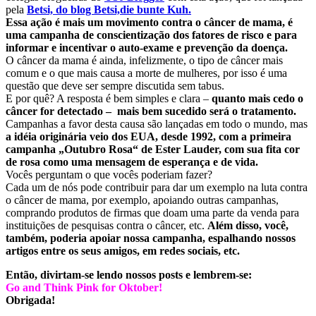
pela
Betsi, do blog Betsi,die bunte Kuh.
Essa ação é mais um movimento contra o câncer de mama,
é
uma campanha de conscientização dos fatores de risco
e para
informar e incentivar o auto-exame e prevenção da doença.
O câncer da mama é ainda, infelizmente, o tipo de câncer mais
comum e o que mais causa a morte de mulheres, por isso é uma
questão que deve ser sempre discutida sem tabus.
E por quê? A resposta é bem simples e clara –
quanto mais cedo o
câncer for detectado – mais bem sucedido será o tratamento.
Campanhas a favor desta causa são lançadas em todo o mundo, mas
a idéia originária veio dos EUA, desde 1992, com a primeira
campanha „Outubro Rosa“ de Ester Lauder, com sua fita cor
de rosa como uma mensagem de esperança e de vida.
Vocês perguntam o que vocês poderiam fazer?
Cada um de nós pode contribuir para dar um exemplo na luta contra
o câncer de mama, por exemplo, apoiando outras campanhas,
comprando produtos de firmas que doam uma parte da venda para
instituições de pesquisas contra o câncer, etc.
Além disso, você,
também, poderia apoiar nossa campanha, espalhando nossos
artigos entre os seus amigos, em redes sociais, etc.
Então, divirtam-se lendo nossos posts e lembrem-se:
Go and Think Pink for Oktober!
Obrigada!