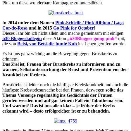
Pink um diese wunderbare Kampagne zu unterstützen.
I
n 2014 unter dem Namen
Pink-Schleife / Pink Ribbon / Laço
Cor-de-Rosa
und in 2015
Go Pink for October
!
Dieses Jahr bin ich nicht allein und mache gemeinsam mit einigen
ü30 Bloggerkollegin
diese Aktion
„ü30Blogger going pink“
mit,
die von
Betsi, von Betsi,die bunte Kuh
ins Leben gerufen wurde.
Es ist uns ganz wichtig an die Bewegung gegen Brustkrebs zu
erinnern.
Das Ziel ist, Frauen über Brustkrebs zu informieren und zu
warnen, Selbstuntersuchung der Brust und Prävention vor der
Krankheit zu fördern.
Brustkrebs ist leider noch die häufigste Krebskrankheit und auch die
häufigste Krebstodesursache bei den Frauen, deswegen
sollte das
Thema Vorsorge regelmäßig ins Gedächtnis der Frauen
gerufen werden und auf gar keinem Fall ein Tabuthema sein.
Und warum? Das ist uns allen klar – je früher der Krebs
erkannt wird – desto erfolgreicher ist er zu behandeln.
Allgemein in diesem Monat werden in der ganzen Welt Kampagnen