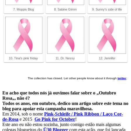
7. Moppis Blog
8. Sabine Gimm
9. Sunny's side of life
10. Tina's pink friday
11. Dr. Nessy
12. Jennifer
The collection has closed. Let other people know about it through
twitter
.
Eu acho que todos nós já ouvimos falar sobre o „
Outubro
Rosa
„, não é?
Todos os anos, em outubro, dedico um artigo sobre este tema no
blog para apoiar esta campanha maravilhosa.
Em 2014, sob o nome
Pink-Schleife / Pink Ribbon / Laço Cor-
de-Rosa
e 2015
Go Pink for October
!
Este ano eu não estou sozinha, junto comigo estão mais algumas
colegas blogueiras do
Ü30 Blogger
com esta ação, que foi lançada