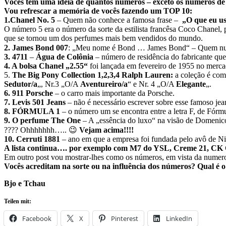
Vocês têm uma idéia de quantos números – exceto os números de
Vou refrescar a memória de vocês fazendo um TOP 10:
1.Chanel No. 5
– Quem não conhece a famosa frase –
„O que eu us
O número 5 era o número da sorte da estilista francêsa Coco Chanel,
que se tornou um dos perfumes mais bem vendidos do mundo.
2. James Bond 007
: „Meu nome é Bond … James Bond“ – Quem nunca
3. 4711
–
Água de Colônia
– número de residência do fabricante qu
4. A bolsa Chanel „2.55“
foi lançada em fevereiro de 1955 no mercad
5.
The Big Pony Collection 1,2,3,4 Ralph Lauren:
a coleção é com
Sedutor/a
„, Nr.3 „O/A
Aventureiro/a
“ e Nr. 4 „O/A
Elegante
„.
6. 911 Porsche
– o carro mais importante da Porsche.
7. Levis 501 Jeans
– não é necessário escrever sobre esse famoso je
8. FÓRMULA 1
– o número um se encontra entre a letra F, de Fórmul
9. O perfume The One
– A „essência do luxo“ na visão de Domeni
???? Ohhhhhhh….. 😉
Vejam acima!!!!
10. Cerruti 1881
– ano em que a empresa foi fundada pelo avô de Nin
A lista continua…. por exemplo com M7 do YSL, Creme 21, CK O
Em outro post vou mostrar-lhes como os números, em vista da numero
Vocês acreditam na sorte ou na influência dos números? Qual é 
Bjo e Tchau
Teilen mit:
Facebook
X
Pinterest
LinkedIn