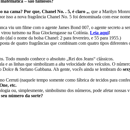
 matemática – são famosos?
o na cama? Por que, Chanel No. . 5, é claro „
, que a Marilyn Monro
 por isso a nova fragrância Chanel No. 5 foi denominada com esse nome
 viu um filme com o agente James Bond 007, o agente secreto a ser
e virou turismo na Rua Glockengasse na Colónia.
Leia aqui
!
o (daí o nome da bolsa Chanel: 2 para fevereiro, e 55 para 1955.)
posta de quatro fragrâncias que combinam com quatro tipos diferent
ans. Todo mundo conhece o absoluto „Rei dos Jeans“ clássicos.
a e as linhas que simbolizam a alta velocidade dos veículos. O número 1
co Dolce & Stefano Gabbana. Ah gente, vocês ainda se lembram do
sex
o Cerruti (naquele tempo somente como fábrica de tecidos para confec
ne, etc.
logia ou, simplesmente, simbolismo dos números, pode afetar nossas v
o seu número da sorte?