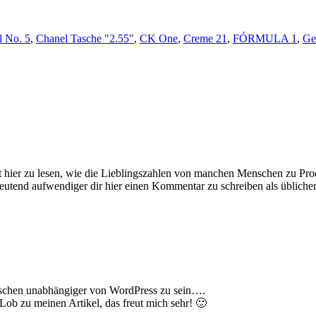
l No. 5
,
Chanel Tasche "2.55"
,
CK One
,
Creme 21
,
FÓRMULA 1
,
Ge
sant hier zu lesen, wie die Lieblingszahlen von manchen Menschen zu
deutend aufwendiger dir hier einen Kommentar zu schreiben als üblich
isschen unabhängiger von WordPress zu sein….
ob zu meinen Artikel, das freut mich sehr! 🙂