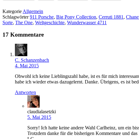
Kategorie
Allgemein
Schlagwörter
911 Porsche
,
Big Pony Collection
,
Cerruti 1881
,
Chane
Sorte
,
The One
,
Weltgeschichte
,
Wunderwasser 4711
17 Kommentare
C. Schanzenbach
4. Mai 2015
Obwohl ich keine Lieblingszahl habe, ist es für mich interes
habe ich wieder etwas dazugelernt. Danke. Übrigens, es ist be
Antworten
claudialasetzki
5. Mai 2015
Sorry! Ich hatte keine andere Wahl Carlheinz, um ein b
Trotzdem danke für die bisherigen Kommentare und das L
LG