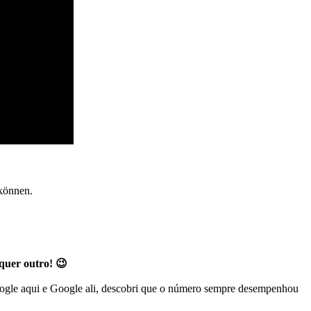
können.
quer outro! 😉
Google aqui e Google ali, descobri que o número sempre desempenhou