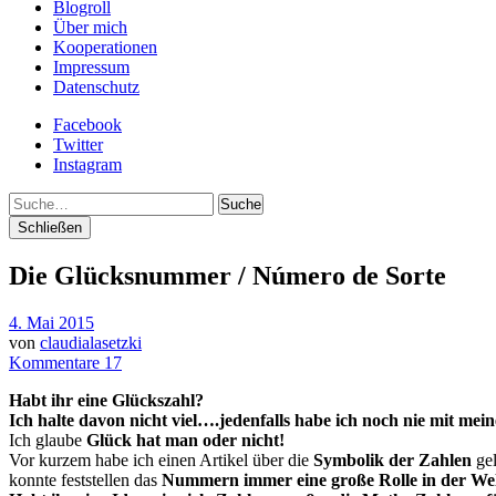
Blogroll
Über mich
Kooperationen
Impressum
Datenschutz
Facebook
Twitter
Instagram
Suche
Schließen
Die Glücksnummer / Número de Sorte
4. Mai 2015
von
claudialasetzki
Kommentare 17
Habt ihr eine Glückszahl?
Ich halte davon nicht viel….jedenfalls habe ich noch nie mit mei
Ich glaube
Glück hat man oder nicht!
Vor kurzem habe ich einen Artikel über die
Symbolik der Zahlen
gel
konnte feststellen das
Nummern immer eine große Rolle in der Welt