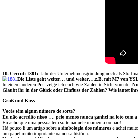
10. Cerruti 1881:
Jahr der Unternehmensgründung noch als Stoffman
Die Liste geht weiter… und weiter….z.B. mit M7 von YS
In einem anderen Post zeige ich euch wie Zahlen in Sicht vom der
Nu
Glaubt ihr in der Glück oder Einfluss der Zahlen? Wie lautet ih
Gruß und Kuss
Vocês têm algum número de sorte?
Eu não acredito nisso …. pelo menos nunca ganhei na loto com 
Eu acho que uma pessoa tem sorte naquele momento ou não!
Há pouco lí um artigo sobre a
simbologia dos números
e achei muito
um papel muito importante na nossa história.