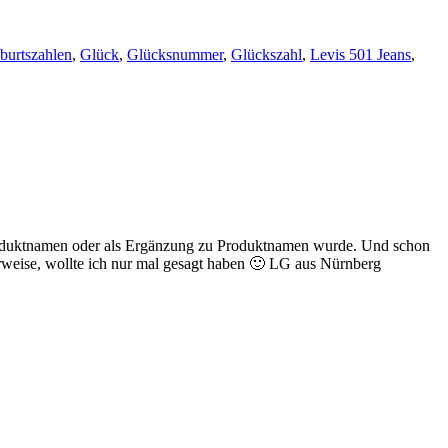
burtszahlen
,
Glück
,
Glücksnummer
,
Glückszahl
,
Levis 501 Jeans
,
 Produktnamen oder als Ergänzung zu Produktnamen wurde. Und schon
erweise, wollte ich nur mal gesagt haben 🙂 LG aus Nürnberg