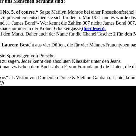
 für uns Menschen berühmt sind?
No. 5, of course.“
Sagte Marilyn Monroe bei einer Pressekonferenz! 
präsentiere entschied sie sich für den 5. Mai 1921 und es wurde das e
d … James Bond“- Wer kennt die Zahlen 007 nicht: James Bond 007, 
shausnummer in der Kölner Glockengasse
(hier lesen).
f den Markt. Daher auch der Name für die Chanel Tasche:
2 für den 
h Lauren:
Besteht aus vier Düften, die für vier Männer/Frauentypen pas
teste Sportwagen von Porsche
.
s
zu sagen. Jeder kennt den absoluten Klassiker unter den Jeans
.
 man zwischen dem Buchstaben F, von Formula und die Linien, die die
us“ als Vision von Domenico Dolce & Stefano Gabbana. Leute, könnt
😉