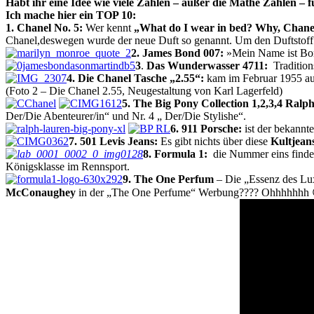
Habt ihr eine Idee wie viele Zahlen – außer die Mathe Zahlen –
Ich mache hier ein TOP 10:
1. Chanel No. 5:
Wer kennt
„What do I wear in bed? Why, Chanel 
Chanel,deswegen wurde der neue Duft so genannt. Um den Duftstoff zu 
2. James Bond 007:
»Mein Name ist Bon
3
.
Das Wunderwasser 4711:
Tradition
4. Die Chanel Tasche „2.55“:
kam im Februar 1955 au
(Foto 2 – Die Chanel 2.55, Neugestaltung von Karl Lagerfeld)
5. The Big Pony Collection 1,2,3,4 Ralp
Der/Die Abenteurer/in“ und Nr. 4 „ Der/Die Stylishe“.
6. 911 Porsche:
ist der bekann
7. 501 Levis Jeans:
Es gibt nichts über diese
Kultjean
8. Formula 1:
die Nummer eins findet
Königsklasse im Rennsport.
9. The One Perfum
– Die „Essenz des Lux
McConaughey
in der „The One Perfume“ Werbung???? Ohhhhhhh 