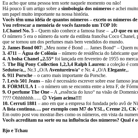
Eu acho que uma pessoa tem sorte naquele momento ou não!
Há pouco lí um artigo sobre a
simbologia dos números
e achei muito
um papel muito importante na nossa história.
Vocês têm uma idéia de quantos números – exceto os números de
Vou refrescar a memória de vocês fazendo um TOP 10:
1.Chanel No. 5
– Quem não conhece a famosa frase –
„O que eu us
O número 5 era o número da sorte da estilista francêsa Coco Chanel,
que se tornou um dos perfumes mais bem vendidos do mundo.
2. James Bond 007
: „Meu nome é Bond … James Bond“ – Quem nunca
3. 4711
–
Água de Colônia
– número de residência do fabricante qu
4. A bolsa Chanel „2.55“
foi lançada em fevereiro de 1955 no mercad
5.
The Big Pony Collection 1,2,3,4 Ralph Lauren:
a coleção é com
Sedutor/a
„, Nr.3 „O/A
Aventureiro/a
“ e Nr. 4 „O/A
Elegante
„.
6. 911 Porsche
– o carro mais importante da Porsche.
7. Levis 501 Jeans
– não é necessário escrever sobre esse famoso je
8. FÓRMULA 1
– o número um se encontra entre a letra F, de Fórmul
9. O perfume The One
– A „essência do luxo“ na visão de Domeni
???? Ohhhhhhh….. 😉
Vejam acima!!!!
10. Cerruti 1881
– ano em que a empresa foi fundada pelo avô de Nin
A lista continua…. por exemplo com M7 do YSL, Creme 21, CK O
Em outro post vou mostrar-lhes como os números, em vista da numero
Vocês acreditam na sorte ou na influência dos números? Qual é 
Bjo e Tchau