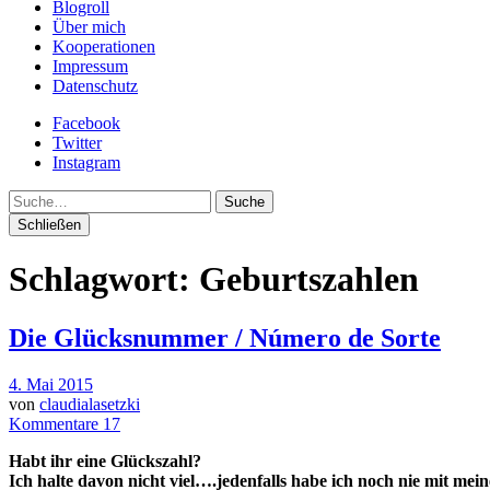
Blogroll
Über mich
Kooperationen
Impressum
Datenschutz
Facebook
Twitter
Instagram
Suche
Schließen
Schlagwort:
Geburtszahlen
Die Glücksnummer / Número de Sorte
4. Mai 2015
von
claudialasetzki
Kommentare 17
Habt ihr eine Glückszahl?
Ich halte davon nicht viel….jedenfalls habe ich noch nie mit mei