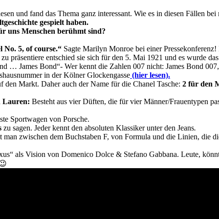
esen und fand das Thema ganz interessant. Wie es in diesen Fällen bei m
geschichte gespielt haben.
 für uns Menschen berühmt sind?
No. 5, of course.“
Sagte Marilyn Monroe bei einer Pressekonferenz! 
präsentiere entschied sie sich für den 5. Mai 1921 und es wurde das e
d … James Bond“- Wer kennt die Zahlen 007 nicht: James Bond 007, 
shausnummer in der Kölner Glockengasse
(hier lesen).
f den Markt. Daher auch der Name für die Chanel Tasche:
2 für den 
h Lauren:
Besteht aus vier Düften, die für vier Männer/Frauentypen pas
teste Sportwagen von Porsche
.
s
zu sagen. Jeder kennt den absoluten Klassiker unter den Jeans
.
 man zwischen dem Buchstaben F, von Formula und die Linien, die die
us“ als Vision von Domenico Dolce & Stefano Gabbana. Leute, könnt
😉