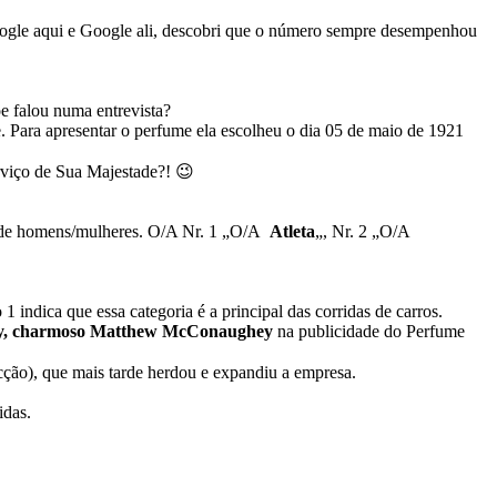
Google aqui e Google ali, descobri que o número sempre desempenhou
e falou numa entrevista?
. Para apresentar o perfume ela escolheu o dia 05 de maio de 1921
viço de Sua Majestade?! 😉
es de homens/mulheres. O/A Nr. 1 „O/A
Atleta
„, Nr. 2 „O/A
 indica que essa categoria é a principal das corridas de carros.
y, charmoso Matthew McConaughey
na publicidade do Perfume
ção), que mais tarde herdou e expandiu a empresa.
idas.