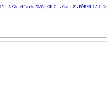
l No. 5
,
Chanel Tasche "2.55"
,
CK One
,
Creme 21
,
FÓRMULA 1
,
Ge