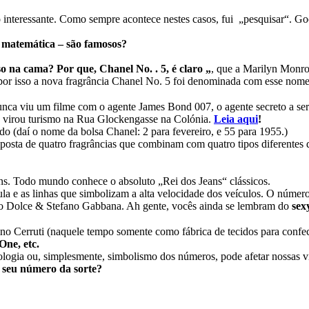
 interessante. Como sempre acontece nestes casos, fui „pesquisar“. 
 matemática – são famosos?
o na cama? Por que, Chanel No. . 5, é claro „
, que a Marilyn Monro
 por isso a nova fragrância Chanel No. 5 foi denominada com esse nome
 viu um filme com o agente James Bond 007, o agente secreto a ser
e virou turismo na Rua Glockengasse na Colónia.
Leia aqui
!
o (daí o nome da bolsa Chanel: 2 para fevereiro, e 55 para 1955.)
posta de quatro fragrâncias que combinam com quatro tipos diferent
ans. Todo mundo conhece o absoluto „Rei dos Jeans“ clássicos.
a e as linhas que simbolizam a alta velocidade dos veículos. O número 1
co Dolce & Stefano Gabbana. Ah gente, vocês ainda se lembram do
sex
o Cerruti (naquele tempo somente como fábrica de tecidos para confec
ne, etc.
logia ou, simplesmente, simbolismo dos números, pode afetar nossas v
o seu número da sorte?