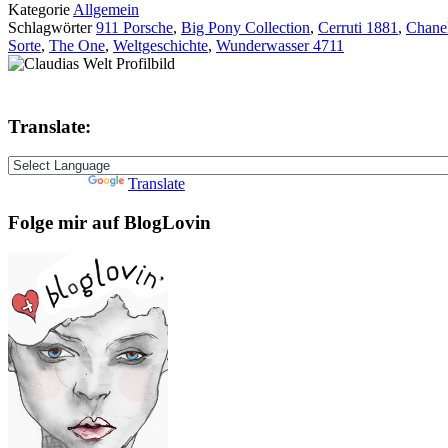
Kategorie
Allgemein
Schlagwörter
911 Porsche
,
Big Pony Collection
,
Cerruti 1881
,
Chane
Sorte
,
The One
,
Weltgeschichte
,
Wunderwasser 4711
Translate:
Powered by
Translate
Folge mir auf BlogLovin