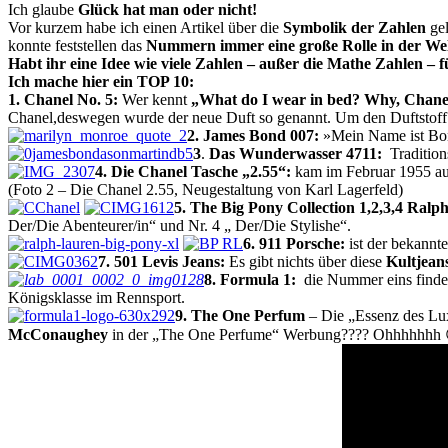
Ich glaube
Glück hat man oder nicht!
Vor kurzem habe ich einen Artikel über die
Symbolik der Zahlen
gel
konnte feststellen das
Nummern immer eine große Rolle in der Welt
Habt ihr eine Idee wie viele Zahlen – außer die Mathe Zahlen –
Ich mache hier ein TOP 10:
1. Chanel No. 5:
Wer kennt
„What do I wear in bed? Why, Chanel 
Chanel,deswegen wurde der neue Duft so genannt. Um den Duftstoff zu 
2. James Bond 007:
»Mein Name ist Bon
3
.
Das Wunderwasser 4711:
Tradition
4. Die Chanel Tasche „2.55“:
kam im Februar 1955 au
(Foto 2 – Die Chanel 2.55, Neugestaltung von Karl Lagerfeld)
5. The Big Pony Collection 1,2,3,4 Ralp
Der/Die Abenteurer/in“ und Nr. 4 „ Der/Die Stylishe“.
6. 911 Porsche:
ist der bekann
7. 501 Levis Jeans:
Es gibt nichts über diese
Kultjean
8. Formula 1:
die Nummer eins findet
Königsklasse im Rennsport.
9. The One Perfum
– Die „Essenz des Lux
McConaughey
in der „The One Perfume“ Werbung???? Ohhhhhhh 