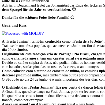
sollte dieses einmal miterleben.
Ach ja, in Deutschland leutet der Johannistag das Ende der leckeren S
dem Spargel für ein Jahr zu verabschieden. 🙁
Danke für die schönen Fotos
liebe Familie! 🙂
Gruß und Kuss
A „Festa Junina“, também conhecida como „Festa de São João“, é 
Trata-se de uma festa popular, que acontece em Junho no fim da est
dia 29 de Junho.
Originalmente esta tradição veio de Portugal. No Brasil, chegou 
como é chamada agora, tem um caráter rural e é a segunda mais 
Devido ao caráter caipira da festa, não podiam faltar os homens vest
com babados, sardas pintadas no rosto e, às vezes, usando tranças.
Como coincide com o tempo da colheita de milho, as comidas típi
delicioso pudim de milho,
mas também têm outros pratos preparados
O São João no dia 24 de junho, é o mais importante dos três dias, com
O Highlight das „Festas Juninas“ fica por conta da dança folclór
A Quadrilha, que só se dança na Festa Junina, pode ser levemente c
Na quadrilha os casais formam duas fileiras, uma de damas e outra d
francês, como por exemplo:
Anavã (en avant ) ou Alavantú (en avant tous) –
para frente.