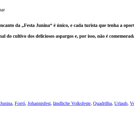
par
ncanto da „Festa Junina“ é único, e cada turista que tenha a oport
l do cultivo dos deliciosos aspargos e, por isso, não é comemorada,
 Junina
,
Forró
,
Johannisfest
,
ländliche Volksfeste
,
Quadrilha
,
Urlaub
,
Vo