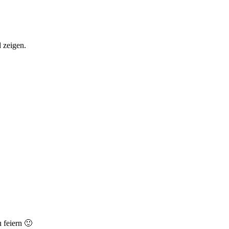
 zeigen.
u feiern 🙂