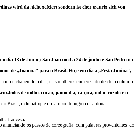
rdings wird da nicht gefeiert sondern ist eher traurig sich von
no dia 13 de Junho; São João no dia 24 de junho e São Pedro no
 nome de „Joanina“ para o Brasil. Hoje em dia a „Festa Junina“,
sório e chapéu de palha, e as mulheres com vestido de chita colorido
scuz,bolos de milho, curau, pamonha, canjica, milho cozido e o
 do Brasil, e do batuque do tambor, triângulo e sanfona.
lha francesa.
do anunciando os passos da coreografia, com palavras provenientes do