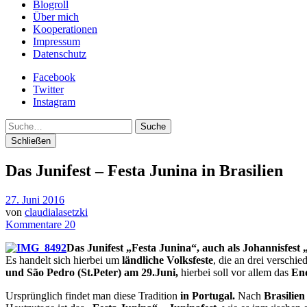
Blogroll
Über mich
Kooperationen
Impressum
Datenschutz
Facebook
Twitter
Instagram
Suche
Schließen
Das Junifest – Festa Junina in Brasilien
27. Juni 2016
von
claudialasetzki
Kommentare 20
Das Junifest „Festa Junina“, auch als Johannisfest 
Es handelt sich hierbei um
ländliche Volksfeste
, die an drei verschi
und
São
Pedro (St.Peter) am 29.Juni,
hierbei soll vor allem das
End
Ursprünglich findet man diese Tradition
in Portugal.
Nach
Brasilien