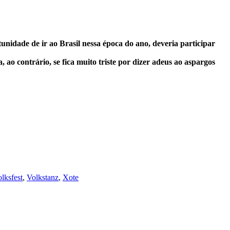
unidade de ir ao Brasil nessa época do ano, deveria participar
 ao contrário, se fica muito triste por dizer adeus ao aspargos
lksfest
,
Volkstanz
,
Xote