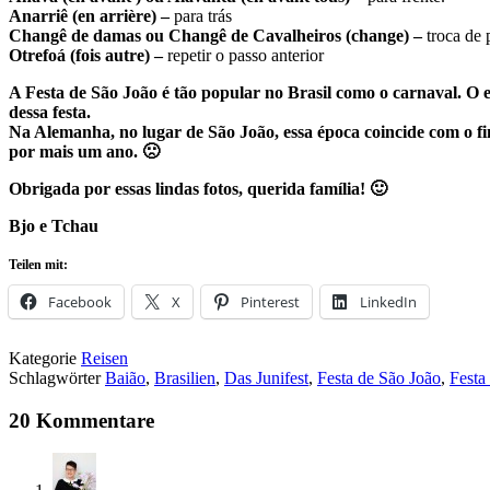
Anarriê (en arrière) –
para trás
Changê de damas ou Changê de Cavalheiros
(change) –
troca de 
Otrefoá (fois autre) –
repetir o passo anterior
A Festa de São João é tão popular no Brasil como o carnaval. O e
dessa festa.
Na Alemanha, no lugar de São João, essa época coincide com o fina
por mais um ano. 🙁
Obrigada por essas lindas fotos, querida família! 🙂
Bjo e Tchau
Teilen mit:
Facebook
X
Pinterest
LinkedIn
Kategorie
Reisen
Schlagwörter
Baião
,
Brasilien
,
Das Junifest
,
Festa de São João
,
Festa
20 Kommentare