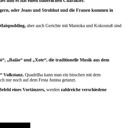
des und es hat einen bäuerlichen Charakter.
gern, oder Jeans und Strohhut und die Frauen kommen in
 Maispudding,
aber auch Gerichte mit Manioka und Kokosnuß sind
“, „Baião“ und „Xote“, die traditionelle Musik aus dem
a“ Volkstanz.
Quadrilha kann man ein bisschen mit dem
ich nur noch auf dem Festa Junina getanzt.
efehl eines Vortänzers,
werden
zahlreiche verschiedene