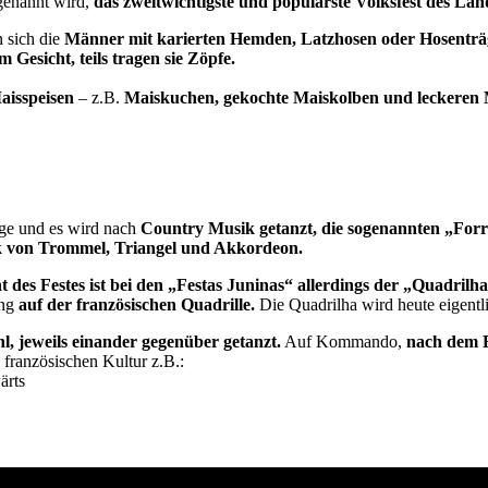
 genannt wird,
das zweitwichtigste und populärste Volksfest des Lan
n sich die
Männer mit karierten Hemden, Latzhosen oder Hosenträ
esicht, teils tragen sie Zöpfe.
Maisspeisen
– z.B.
Maiskuchen, gekochte Maiskolben und leckeren
Tage und es wird nach
Country Musik getanzt, die sogenannten „Forró
sik von Trommel, Triangel und Akkordeon.
t des Festes ist bei den „Festas Juninas“ allerdings der „Quadrilh
ng
auf der französischen Quadrille.
Die Quadrilha wird heute eigentl
l, jeweils einander gegenüber getanzt.
Auf Kommando,
nach dem B
französischen Kultur z.B.:
ärts