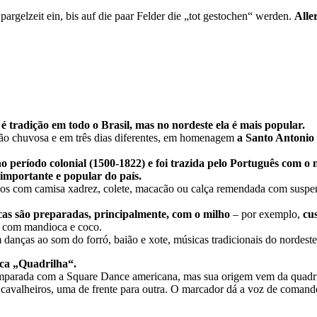
pargelzeit ein, bis auf die paar Felder die „tot gestochen“ werden.
Alle
tradição em todo o Brasil, mas no nordeste ela é mais popular.
acão chuvosa e em três dias diferentes, em homenagem
a Santo Antonio 
no período colonial (1500-1822) e foi trazida pelo Português com o
importante e popular do país.
idos com camisa xadrez, colete, macacão ou calça remendada com suspen
cas são preparadas, principalmente, com o milho
– por exemplo,
cu
 com mandioca e coco.
 danças ao som do forró, baião e xote, músicas tradicionais do nordeste
ica „Quadrilha“.
omparada com a Square Dance americana, mas sua origem vem da quadri
e cavalheiros, uma de frente para outra. O marcador dá a voz de coman