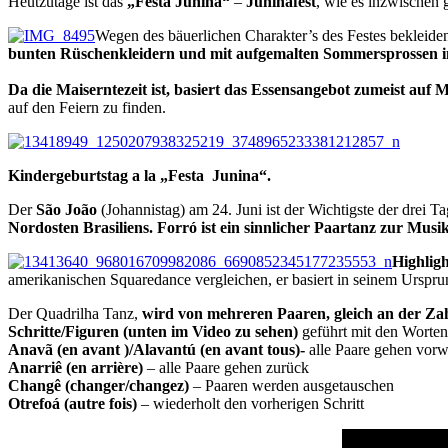
Heutzutage ist das
„Festa Junina“
–
Juninafest
, wie es inzwischen
Wegen des bäuerlichen Charakter’s des Festes bekleide
bunten Rüschenkleidern und mit aufgemalten Sommersprossen im G
Da die Maiserntezeit ist, basiert das Essensangebot zumeist auf 
auf den Feiern zu finden.
Kindergeburtstag a la „Festa Junina“.
Der
São João
(Johannistag) am 24. Juni ist der Wichtigste der drei 
Nordosten Brasiliens. Forró ist ein sinnlicher Paartanz zur Mu
Highligh
amerikanischen Squaredance vergleichen, er basiert in seinem Urspru
Der Quadrilha Tanz,
wird von mehreren Paaren, gleich an der Zah
Schritte/Figuren (unten im Video zu sehen)
geführt mit den Worten 
Anavã (en avant )/Alavantú (en avant tous)-
alle Paare gehen vorw
Anarriê (en arrière)
– alle Paare gehen zurück
Changê (changer/changez)
– Paaren werden ausgetauschen
Otrefoá (autre fois)
– wiederholt den vorherigen Schritt