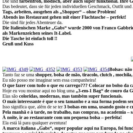
Die sind
farbenfroh, modisch, aber auch super funktional.
Ihre G
Das bedeutet, dass sie für jeden individuellen Geschmack, Outfit und
Tags, arbeiten, ausgehen als „Shopper“ – ohne Problem!
Abends ins Restaurant gehen mit einer Flachtasche – perfekt!
Die sind für jedes Abenteuer da.
Die Italienischen Marke „Gabs“ wurde 2000 von Franco Gabbrie
als Markenzeichen seines It-Label.
Die Tasche ist einfach toll !!
Gruß und Kuss
Bolsas: não
Tanto faz se uma
shopper, bolsa de mão, tiracolo, clutch , mochila,
Eu não posso me imaginar sem essa companheira!
O que fazer com tudo o que eu carrego??? Colocar no bolso da 
Hoje eu vou mostrar aqui no blog uma
„3-em-1 Bag“ de couro da 
Elas são
coloridas, modernas, mas também super funcionais.
O mais interessante é que o seu tamanho e a sua forma podem ser 
Isso significa que, além de se ter
3 bolsas em uma, usando gosto e cr
Pela manhã e à tarde, no trabalho, nas compras, na academia – 
À noite, ir ao restaurante com um pequena bolsa – perfeita!
Ela está lá para qualquer aventura!
A marca italiana „Gabs“, super popular aqui na Europa, foi fu