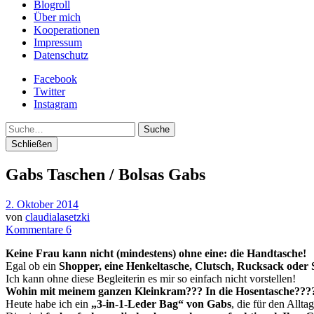
Blogroll
Über mich
Kooperationen
Impressum
Datenschutz
Facebook
Twitter
Instagram
Suche
Schließen
Gabs Taschen / Bolsas Gabs
2. Oktober 2014
von
claudialasetzki
Kommentare 6
Keine Frau kann nicht (mindestens) ohne eine: die Handtasche!
Egal ob ein
Shopper, eine Henkeltasche, Clutsch, Rucksack oder 
Ich kann ohne diese Begleiterin es mir so einfach nicht vorstellen!
Wohin mit meinem ganzen Kleinkram??? In die Hosentasche???? G
Heute habe ich ein
„3-in-1-Leder Bag“ von Gabs
, die für den Allta