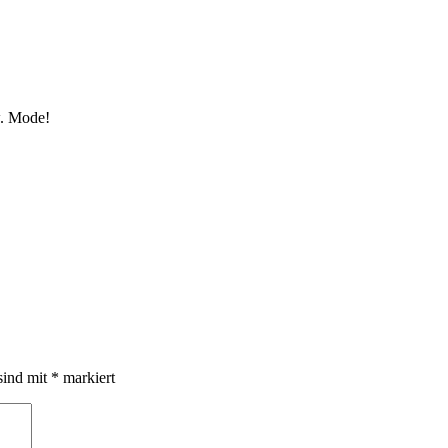
w. Mode!
sind mit
*
markiert