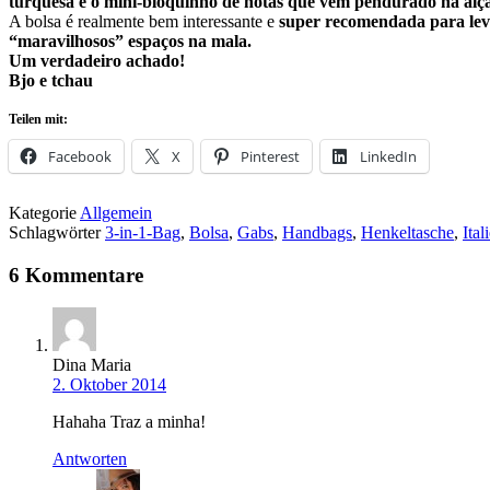
turquesa e o mini-bloquinho de notas que vem pendurado na alç
A bolsa é realmente bem interessante e
super recomendada para leva
“maravilhosos” espaços na mala.
Um verdadeiro achado!
Bjo e tchau
Teilen mit:
Facebook
X
Pinterest
LinkedIn
Kategorie
Allgemein
Schlagwörter
3-in-1-Bag
,
Bolsa
,
Gabs
,
Handbags
,
Henkeltasche
,
Ita
6 Kommentare
Dina Maria
2. Oktober 2014
Hahaha Traz a minha!
Antworten