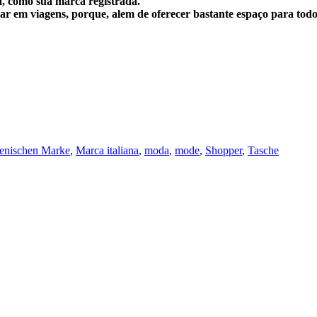
a, como sua
marca registrada.
r em viagens, porque, alem de oferecer bastante espaço para todos
lienischen Marke
,
Marca italiana
,
moda
,
mode
,
Shopper
,
Tasche