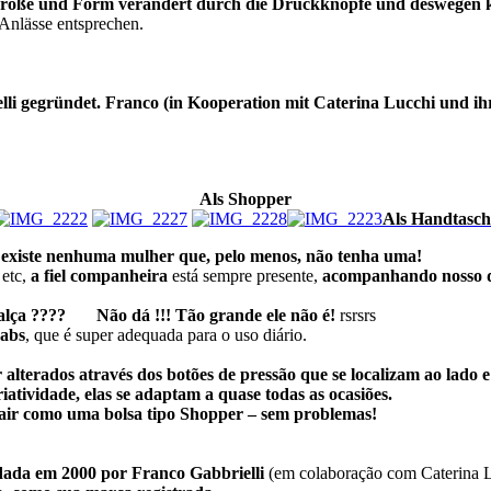
röße und Form verändert durch die Druckknöpfe und deswegen k
 Anlässe entsprechen.
lli gegründet. Franco (in Kooperation mit Caterina Lucchi und
Als Shopper
Als Handtasch
 existe nenhuma mulher que, pelo menos, não tenha uma!
etc,
a fiel companheira
está sempre presente,
acompanhando nosso d
calça ???? Não dá !!! Tão grande ele não é!
rsrsrs
Gabs
, que é super adequada para o uso diário.
alterados através dos botões de pressão que se localizam ao lado e
iatividade, elas se adaptam a quase todas as ocasiões.
sair como uma bolsa tipo Shopper – sem problemas!
ndada em 2000 por Franco Gabbrielli
(em colaboração com Caterina 